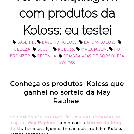
com produtos da
Koloss: eu testei
,
,
,
BASE HD
BASE HD KOLOSS
BATOM KOLOSS
,
,
,
,
BELEZA
BLUSH
KOLOSS
MAQUIAGEM
PÓ
,
,
BRONZER
RESENHA
SOMBRA ASAS DE BORBOLETA
KOLOSS
Conheça os produtos Koloss que
ganhei no sorteio da May
Raphael
No final do ano passado, fui uma das sorteadas no
blog da
May Raphael
,
junto com a
Miriam do blog
da Mi
,
fizemos algumas trocas dos produtos Koloss.
Vamos conhecer?