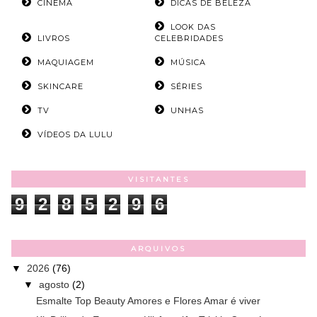
CINEMA
DICAS DE BELEZA
LOOK DAS
LIVROS
CELEBRIDADES
MAQUIAGEM
MÚSICA
SKINCARE
SÉRIES
TV
UNHAS
VÍDEOS DA LULU
VISITANTES
9
2
8
5
2
9
6
ARQUIVOS
▼
2026
(76)
▼
agosto
(2)
Esmalte Top Beauty Amores e Flores Amar é viver