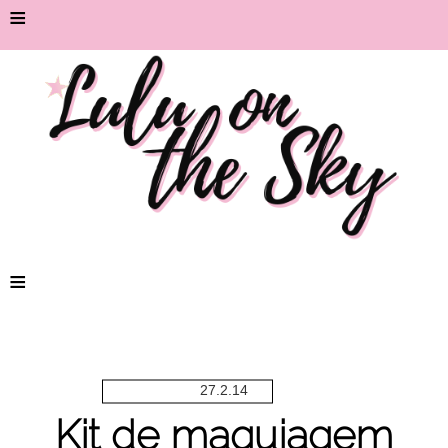
≡
≡
27.2.14
Kit de maquiagem