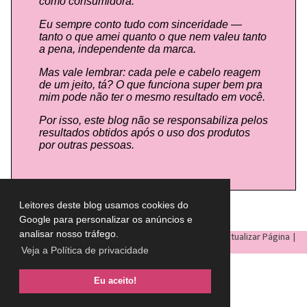
como consumidora.
Eu sempre conto tudo com sinceridade —
tanto o que amei quanto o que nem valeu tanto
a pena, independente da marca.
Mas vale lembrar: cada pele e cabelo reagem
de um jeito, tá? O que funciona super bem pra
mim pode não ter o mesmo resultado em você.
Por isso, este blog não se responsabiliza pelos
resultados obtidos após o uso dos produtos
por outras pessoas.
Leitores deste blog usamos cookies do
Google para personalizar os anúncios e
analisar nosso tráfego.
LULU ON THE SKY
- Todos os direitos reservados © |
Atualizar Página
|
Veja a Política de privacidade
Eu aceito!