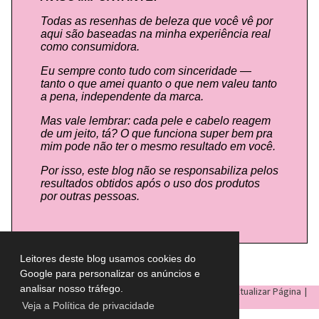
Todas as resenhas de beleza que você vê por
aqui são baseadas na minha experiência real
como consumidora.
Eu sempre conto tudo com sinceridade —
tanto o que amei quanto o que nem valeu tanto
a pena, independente da marca.
Mas vale lembrar: cada pele e cabelo reagem
de um jeito, tá? O que funciona super bem pra
mim pode não ter o mesmo resultado em você.
Por isso, este blog não se responsabiliza pelos
resultados obtidos após o uso dos produtos
por outras pessoas.
Leitores deste blog usamos cookies do
Google para personalizar os anúncios e
analisar nosso tráfego.
LULU ON THE SKY
- Todos os direitos reservados © |
Atualizar Página
|
Veja a Política de privacidade