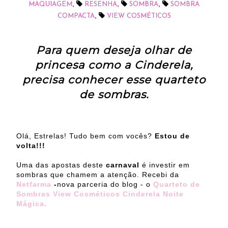
,
,
,
MAQUIAGEM
RESENHA
SOMBRA
SOMBRA
,
COMPACTA
VIEW COSMÉTICOS
Para quem deseja olhar de
princesa como a Cinderela,
precisa conhecer esse quarteto
de sombras.
Olá, Estrelas! Tudo bem com vocês?
Estou de
volta!!!
Uma das apostas deste
carnaval
é investir em
sombras que chamem a atenção. Recebi da
Netfarma
-
nova parceria do blog - o
Quarteto de
Sombras View Cosméticos Cinderela Noite
Mágica.