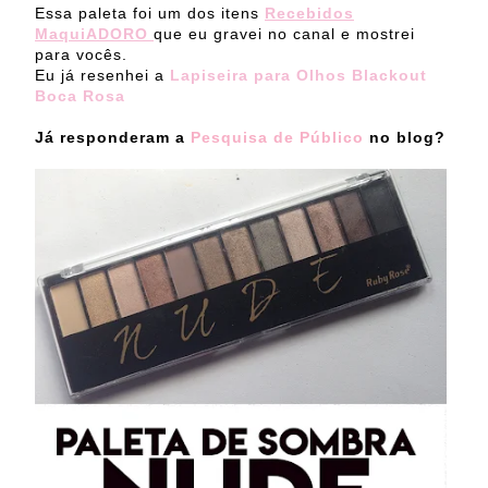
Essa paleta foi um dos itens
Recebidos
MaquiADORO
que eu gravei no canal e mostrei
para vocês.
Eu já resenhei a
Lapiseira para Olhos Blackout
Boca Rosa
Já responderam a
Pesquisa de Público
no blog?