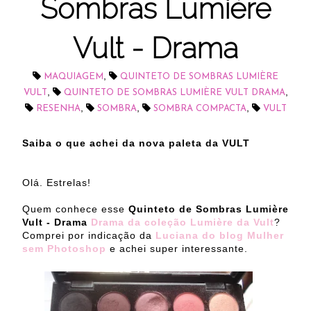
Sombras Lumière
Vult - Drama
,
MAQUIAGEM
QUINTETO DE SOMBRAS LUMIÈRE
,
,
VULT
QUINTETO DE SOMBRAS LUMIÈRE VULT DRAMA
,
,
,
RESENHA
SOMBRA
SOMBRA COMPACTA
VULT
Saiba o que achei da nova paleta da VULT
Olá. Estrelas!
Quem conhece esse
Quinteto de Sombras Lumière
Vult - Drama
Drama da coleção Lumière da Vult
?
Comprei por indicação da
Luciana do blog Mulher
sem Photoshop
e achei super interessante.