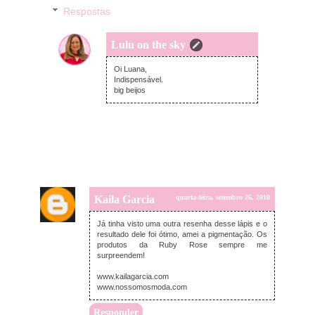
Respostas
Lulu on the sky
quinta-feira, setembro 27, 2018
Oi Luana,
Indispensável.
big beijos
Kaila Garcia
quarta-feira, setembro 26, 2018
Já tinha visto uma outra resenha desse lápis e o
resultado dele foi ótimo, amei a pigmentação. Os
produtos da Ruby Rose sempre me
surpreendem!
www.kailagarcia.com
www.nossomosmoda.com
Responder