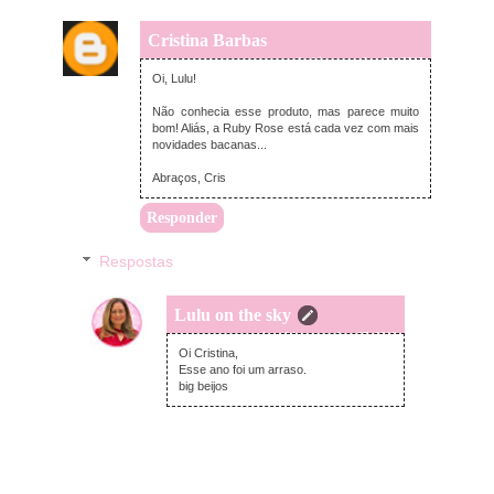
Cristina Barbas
segunda-feira, setembro 24, 2018
Oi, Lulu!
Não conhecia esse produto, mas parece muito
bom! Aliás, a Ruby Rose está cada vez com mais
novidades bacanas...
Abraços, Cris
Responder
Respostas
Lulu on the sky
quinta-feira, setembro 27, 2018
Oi Cristina,
Esse ano foi um arraso.
big beijos