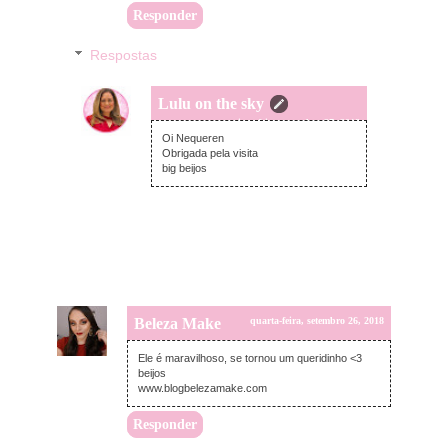
Responder
Respostas
Lulu on the sky
quinta-feira, setembro 27, 2018
Oi Nequeren
Obrigada pela visita
big beijos
Beleza Make
quarta-feira, setembro 26, 2018
Ele é maravilhoso, se tornou um queridinho <3
beijos
www.blogbelezamake.com
Responder