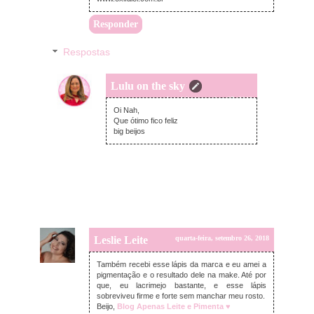
Responder
Respostas
Lulu on the sky
quinta-feira, setembro 27, 2018
Oi Nah,
Que ótimo fico feliz
big beijos
Leslie Leite
quarta-feira, setembro 26, 2018
Também recebi esse lápis da marca e eu amei a
pigmentação e o resultado dele na make. Até por
que, eu lacrimejo bastante, e esse lápis
sobreviveu firme e forte sem manchar meu rosto.
Beijo,
Blog Apenas Leite e Pimenta ♥