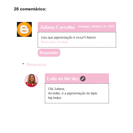
28 comentários:
Juliana Carvalho
domingo, setembro 23, 2018
Uau que pigmentação é essa?! Adorei
Novo post no blog!
Responder
Respostas
Lulu on the sky
quinta-feira, setembro 27, 2018
Olá Juliana,
Acredite, é a pigmentação do lápis
big beijos