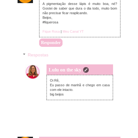
A pigmentação desse lápis é muito boa, né?
Gostei de saber que dura o dia todo, muito bom
não precisar ficar reaplicando.
Beijos,
#fiquerosa
Fique Rosa
|
Meu Canal YT
Responder
Respostas
Lulu on the sky
quinta-feira, setembro 27, 2018
Oi Rê,
Eu passo de manhã e chego em casa
com ele intacto.
big beijos