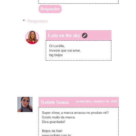
Responder
Respostas
Lulu on the sky
quinta-feira, setembro 27, 2018
Oi Lucélia,
Investe que vai amar.
big beijos
Natiele Souza
quarta-feira, setembro 26, 2018
Super show, a marca arrasou no produto né?
Gosto muito da marca.
Dica guardada!!
Beijos da Nah
www.oxifalei.com.br