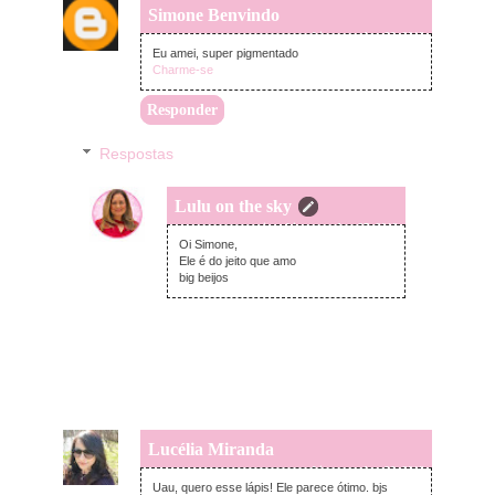
Simone Benvindo
quarta-feira, setembro 26, 2018
Eu amei, super pigmentado
Charme-se
Responder
Respostas
Lulu on the sky
quinta-feira, setembro 27, 2018
Oi Simone,
Ele é do jeito que amo
big beijos
Lucélia Miranda
quarta-feira, setembro 26, 2018
Uau, quero esse lápis! Ele parece ótimo. bjs