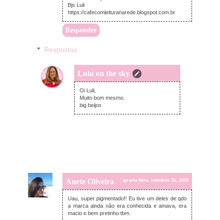
Bjs Luli
https://cafecomleituranarede.blogspot.com.br
Responder
Respostas
Lulu on the sky
quinta-feira, setembro 27, 2018
Oi Luli,
Muito bom mesmo.
big beijos
Anete Oliveira
quarta-feira, setembro 26, 2018
Uau, super pigmentado!! Eu tive um deles de qdo
a marca ainda não era conhecida e amava, era
macio e bem pretinho tbm.