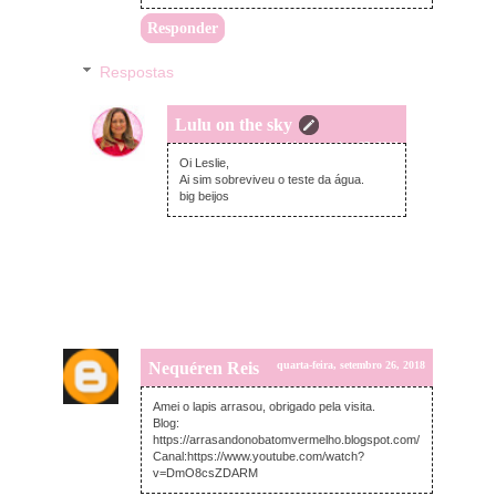
Responder
Respostas
Lulu on the sky
quinta-feira, setembro 27, 2018
Oi Leslie,
Ai sim sobreviveu o teste da água.
big beijos
Nequéren Reis
quarta-feira, setembro 26, 2018
Amei o lapis arrasou, obrigado pela visita.
Blog:
https://arrasandonobatomvermelho.blogspot.com/
Canal:https://www.youtube.com/watch?
v=DmO8csZDARM