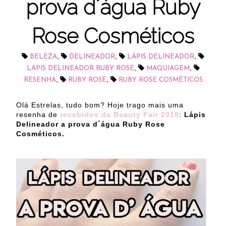
prova d´água Ruby
Rose Cosméticos
,
,
,
BELEZA
DELINEADOR
LÁPIS DELINEADOR
,
,
LÁPIS DELINEADOR RUBY ROSE
MAQUIAGEM
,
,
RESENHA
RUBY ROSE
RUBY ROSE COSMÉTICOS
Olá Estrelas, tudo bom? Hoje trago mais uma
resenha de
recebidos da Beauty Fair 2018
:
Lápis
Delineador a prova d´água Ruby Rose
Cosméticos.