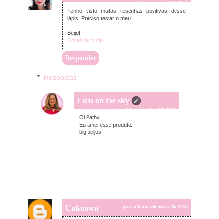
quarta-feira, setembro 26, 2018
Tenho visto muitas resenhas positivas desse
lápis. Preciso testar o meu!
Beijo!
Cores do Vício
Responder
Respostas
Lulu on the sky
quinta-feira, setembro 27, 2018
Oi Pathy,
Eu amei esse produto.
big beijos
Unknown
quarta-feira, setembro 26, 2018