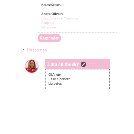
Beijos/Kisses.
Anete Oliveira
Blog Coisitas e Coisinhas
Fanpage
Instagram
Responder
Respostas
Lulu on the sky
quinta-feira, setembro 27, 2018
Oi Anete,
Esse é perfeito.
big beijos