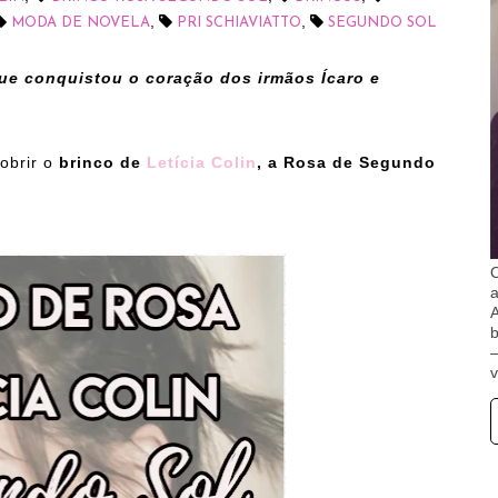
,
,
MODA DE NOVELA
PRI SCHIAVIATTO
SEGUNDO SOL
e conquistou o coração dos irmãos Ícaro e
obrir o
brinco de
Letícia Colin
, a Rosa de Segundo
O
A
b
v