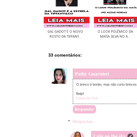
GAL GADOT É O NOVO
O LOOK POLÊMICO DA
ROSTO DA TIFFANY...
MAÍSA SILVA NO A...
33 comentários:
Pathy Guarnieri
O brinco é bonito, mas não curto brinco
Beijo!
Cores do Vício
Responder
Respostas
Lulu on the sky