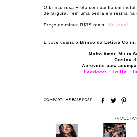
O brinco rosa Preto com banho em metal 
de largura. Tem uma pedra em resina na c
Preço do mimo: R$79 reais.
Se joga!
E você usaria o
Brinco da Letícia Colin
Muito Amor, Muita S
Gostou d
Aproveite para acompa
Facebook
-
Twitter
-
I
• VOCÊ TA