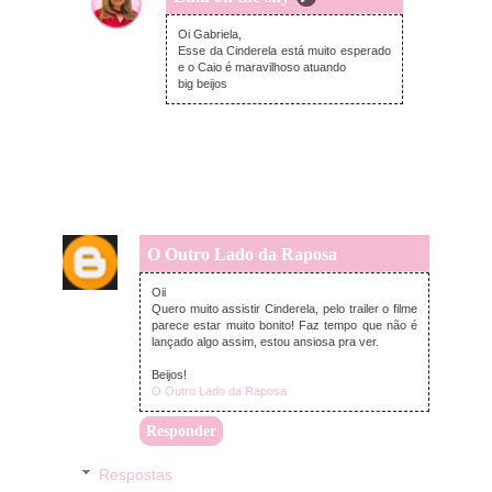
quinta-feira, março 26, 2015
Oi Gabriela,
Esse da Cinderela está muito esperado
e o Caio é maravilhoso atuando
big beijos
O Outro Lado da Raposa
quinta-feira, março 26, 2015
Oii
Quero muito assistir Cinderela, pelo trailer o filme
parece estar muito bonito! Faz tempo que não é
lançado algo assim, estou ansiosa pra ver.
Beijos!
O Outro Lado da Raposa
Responder
Respostas