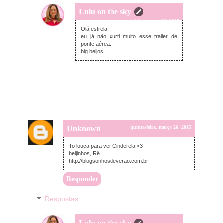
Lulu on the sky
quinta-feira, março 26, 2015
Olá estrela,
eu já não curti muito esse trailer de
ponte aérea.
big beijos
Unknown
quinta-feira, março 26, 2015
To louca para ver Cinderela <3
beijinhos, Rê
http://blogsonhosdeverao.com.br
Responder
Respostas
Lulu on the sky