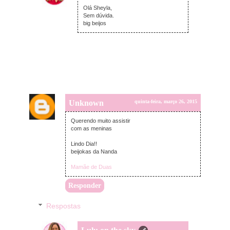
Olá Sheyla,
Sem dúvida.
big beijos
Unknown
quinta-feira, março 26, 2015
Querendo muito assistir
com as meninas
Lindo Dia!!
beijokas da Nanda
Mamãe de Duas
Responder
Respostas