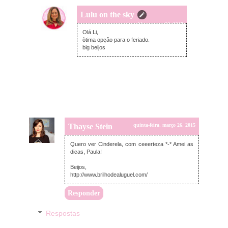
Lulu on the sky
quinta-feira, março 26, 2015
Olá Li,
òtima opção para o feriado.
big beijos
Thayse Stein
quinta-feira, março 26, 2015
Quero ver Cinderela, com ceeerteza *-* Amei as
dicas, Paula!
Beijos,
http://www.brilhodealuguel.com/
Responder
Respostas