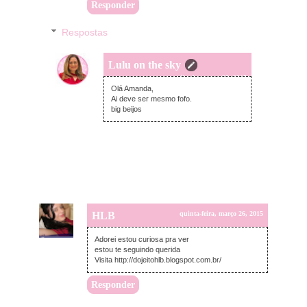
Responder
Respostas
Lulu on the sky
sábado, março 28, 2015
Olá Amanda,
Ai deve ser mesmo fofo.
big beijos
HLB
quinta-feira, março 26, 2015
Adorei estou curiosa pra ver
estou te seguindo querida
Visita http://dojeitohlb.blogspot.com.br/
Responder