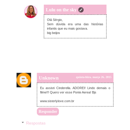
Lulu on the sky
quinta-feira, março 26, 2015
Olá Sérgio,
Sem dúvida era uma das histórias
infantis que eu mais gostava.
big beijos
Unknown
quinta-feira, março 26, 2015
Eu assisti Cinderella. ADOREI! Lindo demais o
filme!!! Quero ver esse Ponte Aerea! Bjs
www.sisterlylove.com.br
Responder
Respostas