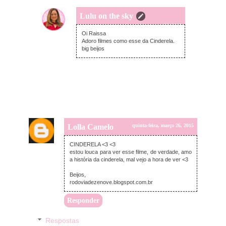
Lulu on the sky
quinta-feira, março 26, 2015
Oi Raissa
Adoro filmes como esse da Cinderela.
big beijos
Lolla Camelo
quinta-feira, março 26, 2015
CINDERELA <3 <3
estou louca para ver esse filme, de verdade, amo
a história da cinderela, mal vejo a hora de ver <3
Beijos,
rodoviadezenove.blogspot.com.br
Responder
Respostas