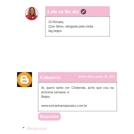
Lulu on the sky
quinta-feira, março 26, 2015
Oi Renata,
Que ótimo, obrigada pela visita.
big beijos
Unknown
quinta-feira, março 26, 2015
Ai, quero tanto ver Cinderela, acho que vou na
próxima semana =)
Beijos
www.estranhanoparaiso.com.br
Responder
Respostas