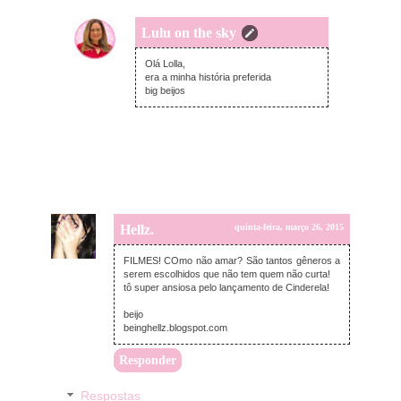
Lulu on the sky
quinta-feira, março 26, 2015
Olá Lolla,
era a minha história preferida
big beijos
Hellz.
quinta-feira, março 26, 2015
FILMES! COmo não amar? São tantos gêneros a
serem escolhidos que não tem quem não curta!
tô super ansiosa pelo lançamento de Cinderela!
beijo
beinghellz.blogspot.com
Responder
Respostas