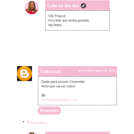
Lulu on the sky
quinta-feira, março 26, 2015
Olá Thayse,
Fico feliz que tenha gostado.
big beijos
Unknown
quinta-feira, março 26, 2015
Doida para assistir Cinderella!
Acho que vai ser mara!
Bjs
www.garotadebotas.com
Responder
Respostas