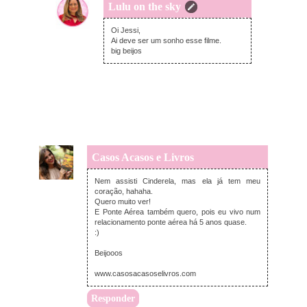
Lulu on the sky
quinta-feira, março 26, 2015
Oi Jessi,
Ai deve ser um sonho esse filme.
big beijos
Casos Acasos e Livros
quinta-feira, março 26, 2015
Nem assisti Cinderela, mas ela já tem meu
coração, hahaha.
Quero muito ver!
E Ponte Aérea também quero, pois eu vivo num
relacionamento ponte aérea há 5 anos quase.
:)
Beijooos
www.casosacasoselivros.com
Responder