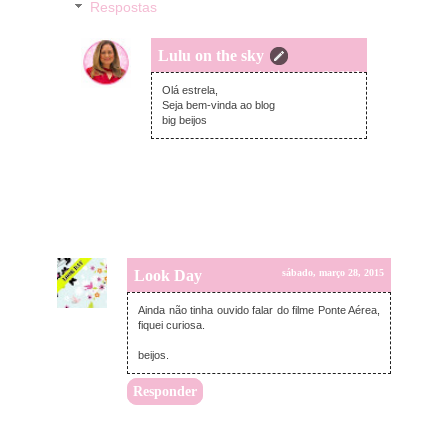
Respostas
Lulu on the sky
segunda-feira, março 30, 2015
Olá estrela,
Seja bem-vinda ao blog
big beijos
Look Day
sábado, março 28, 2015
Ainda não tinha ouvido falar do filme Ponte Aérea,
fiquei curiosa.
beijos.
Responder