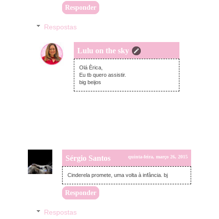
Responder
Respostas
Lulu on the sky
quinta-feira, março 26, 2015
Olá Èrica,
Eu tb quero assistir.
big beijos
Sérgio Santos
quinta-feira, março 26, 2015
Cinderela promete, uma volta à infância. bj
Responder
Respostas