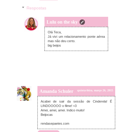
Respostas
Lulu on the sky
quinta-feira, março 26, 2015
Olá Teca,
Já vivi um relacionamento ponte aérea
mas não deu certo.
big beijos
Amanda Schuler
quinta-feira, março 26, 2015
Acabei de sair da sessão de Cinderela! É
LINDOOOOO o filme! <3
Amei, amei, amei. Indico muito!
Beijocas
rendasepaetes.com