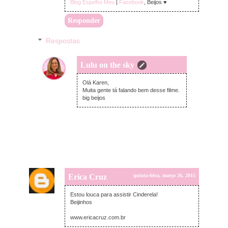
Blog Espelho Meu
|
Facebook
, Beijos ♥
Responder
Respostas
Lulu on the sky
quinta-feira, março 26, 2015
Olá Karen,
Muita gente tá falando bem desse filme.
big beijos
Erica Cruz
quinta-feira, março 26, 2015
Estou louca para assistir Cinderela!
Beijinhos
www.ericacruz.com.br