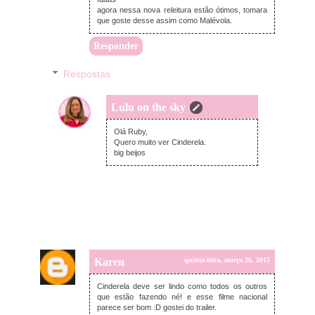
agora nessa nova releitura estão ótimos, tomara
que goste desse assim como Malévola.
Responder
Respostas
Lulu on the sky
quinta-feira, março 26, 2015
Olá Ruby,
Quero muito ver Cinderela.
big beijos
Karen
quinta-feira, março 26, 2015
Cinderela deve ser lindo como todos os outros
que estão fazendo né! e esse filme nacional
parece ser bom :D gostei do trailer.