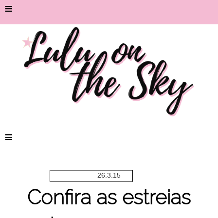
≡
≡
26.3.15
Confira as estreias