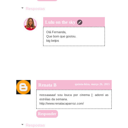
Respostas
Lulu on the sky
quinta-feira, março 26, 2015
Olá Fernanda,
Que bom que gostou.
big beijos
Renata B
quinta-feira, março 26, 2015
nossaaaaa! sou louca por cinema [: adorei as
estréias da semana.
http://www.renatacaparroz.com/
Responder
Respostas