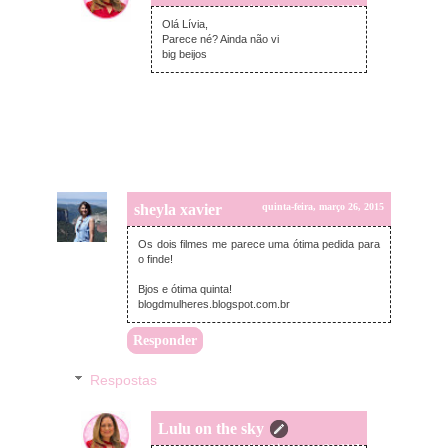
quinta-feira, março 26, 2015
Olá Lívia,
Parece né? Ainda não vi
big beijos
sheyla xavier
quinta-feira, março 26, 2015
Os dois filmes me parece uma ótima pedida para
o finde!
Bjos e ótima quinta!
blogdmulheres.blogspot.com.br
Responder
Respostas
Lulu on the sky
quinta-feira, março 26, 2015