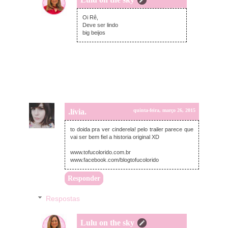
quinta-feira, março 26, 2015
Oi Rê,
Deve ser lindo
big beijos
.lívia.
quinta-feira, março 26, 2015
to doida pra ver cinderela! pelo trailer parece que
vai ser bem fiel a historia original XD
www.tofucolorido.com.br
www.facebook.com/blogtofucolorido
Responder
Respostas
Lulu on the sky