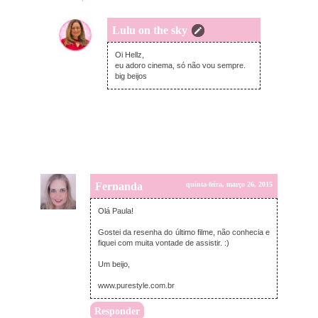
Lulu on the sky
quinta-feira, março 26, 2015
Oi Hellz,
eu adoro cinema, só não vou sempre.
big beijos
Fernanda
quinta-feira, março 26, 2015
Olá Paula!
Gostei da resenha do último filme, não conhecia e
fiquei com muita vontade de assistir. :)
Um beijo,
www.purestyle.com.br
Responder