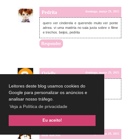
Pedrita
domingo, março 29, 2015
quero ver cinderela e querendo muito ver ponte
aérea. vi uma matéria no saia justa sobre o filme
e trechos. beijos, pedrita
Responder
Ozielly
domingo, março 29, 2015
Eu tô doida pra assistir Cinderela *-*
Leitores deste blog usamos cookies do
Beijinhos :*
Google para personalizar os anúncios e
www.vidadebloguette.com
analisar nosso tráfego.
Responder
Veja a Política de privacidade
Eu aceito!
lua alessi
domingo, março 29, 2015