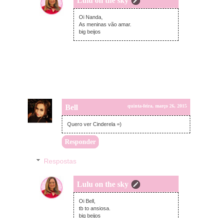
Lulu on the sky
quinta-feira, março 26, 2015
Oi Nanda,
As meninas vão amar.
big beijos
Bell
quinta-feira, março 26, 2015
Quero ver Cinderela =)
Responder
Respostas
Lulu on the sky
quinta-feira, março 26, 2015
Oi Bell,
tb to ansiosa.
big beijos