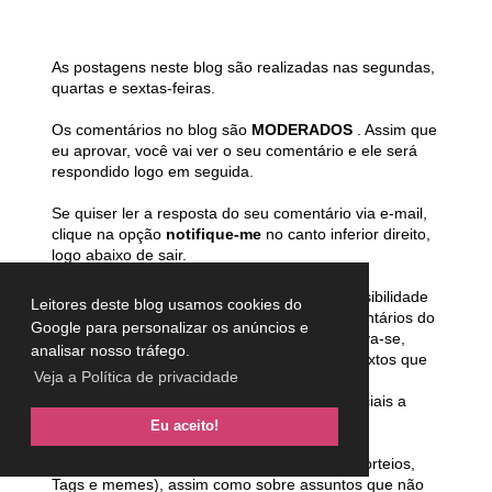
As postagens neste blog são realizadas nas segundas,
quartas e sextas-feiras.
Os comentários no blog são
MODERADOS
. Assim que
eu aprovar, você vai ver o seu comentário e ele será
respondido logo em seguida.
Se quiser ler a resposta do seu comentário via e-mail,
clique na opção
notifique-me
no canto inferior direito,
logo abaixo de sair.
ATENÇÃO :
A legislação brasileira prevê possibilidade
Leitores deste blog usamos cookies do
de punir o blogueiro pelos conteúdos e comentários do
Google para personalizar os anúncios e
blog, sendo assim, a autora deste blog reserva-se,
analisar nosso tráfego.
desde já, o direito de excluir comentários e textos que
Veja a Política de privacidade
julgar ofensivos, difamatórios, caluniosos,
preconceituosos ou de alguma forma prejudiciais a
terceiros.
Eu aceito!
Comentários contendo SPAM (convite para sorteios,
Tags e memes), assim como sobre assuntos que não