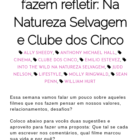
fazem refletir: Na
Natureza Selvagem
e Clube dos Cinco
,
,
ALLY SHEEDY
ANTHONY MICHAEL HALL
,
,
,
CINEMA
CLUBE DOS CINCO
EMILIO ESTEVEZ
,
INTO THE WILD NA NATUREZA SELVAGEM
JUDD
,
,
,
NELSON
LIFESTYLE
MOLLY RINGWALD
SEAN
,
PENN
WILLIAM HURT
Essa semana vamos falar um pouco sobre aqueles
filmes que nos fazem pensar em nossos valores,
relacionamentos, desafios?
Coloco abaixo para vocês duas sugestões e
aproveito para fazer uma proposta: Que tal se cada
um escrever nos comentários, qual filme marcou
sua vida e por quê?