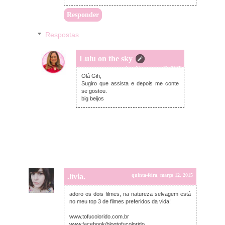
Responder
Respostas
Lulu on the sky
quinta-feira, março 12, 2015
Olá Gih,
Sugiro que assista e depois me conte
se gostou.
big beijos
.lívia.
quinta-feira, março 12, 2015
adoro os dois filmes, na natureza selvagem está
no meu top 3 de filmes preferidos da vida!
www.tofucolorido.com.br
www.facebook/blogtofucolorido