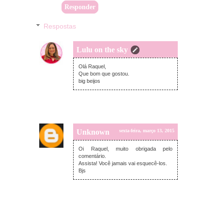
Responder
Respostas
Lulu on the sky
quinta-feira, março 12, 2015
Olá Raquel,
Que bom que gostou.
big beijos
Unknown
sexta-feira, março 13, 2015
Oi Raquel, muito obrigada pelo
comentário.
Assista! Você jamais vai esquecê-los.
Bjs