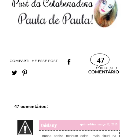
47
47 comentários:
taislany
quinta-feira, março 12, 2015
nunca assisti nenhum deles.. mais fiquei na