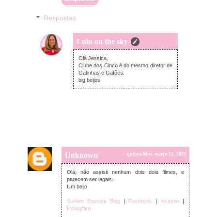
Respostas
Lulu on the sky
quinta-feira, março 12, 2015
Olá Jessica,
Clube dos Cinco é do mesmo diretor de
Gatinhas e Gatões.
big beijos
Unknown
quinta-feira, março 12, 2015
Olá, não assisti nenhum dois dois filmes, e
parecem ser legais.
Um beijo
Suellen Esposte Blog
|
Facebook
|
Youtube
|
Instagram