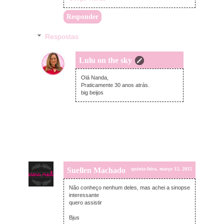
Responder
Respostas
Lulu on the sky
quinta-feira, março 12, 2015
Olá Nanda,
Praticamente 30 anos atrás.
big beijos
Suellen Machado
quinta-feira, março 12, 2015
Não conheço nenhum deles, mas achei a sinopse
interessante
quero assistir
Bjus