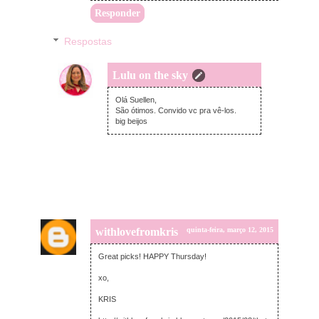
Responder
Respostas
Lulu on the sky
quinta-feira, março 12, 2015
Olá Suellen,
São ótimos. Convido vc pra vê-los.
big beijos
withlovefromkris
quinta-feira, março 12, 2015
Great picks! HAPPY Thursday!
xo,
KRIS