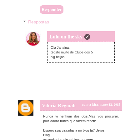
Responder
Respostas
Lulu on the sky
quinta-feira, março 12, 2015
Olá Janaina,
Gosto muito de Clube dos 5
big beijos
Vitória Reginah
quinta-feira, março 12, 2015
Nunca vi nenhum dos dois.Mas vou procurar,
pois adoro filmes que fazem refletir.
Espero sua visitinha lá no blog tá? Beijos
Blog
www.vitoriareginah.blogspot.com