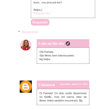
bons...vou procurá-los!!
Beijos;)
*
Blog da Pâm
Responder
Respostas
Lulu on the sky
quinta-feira, março 12, 2015
Olá Pamela,
São filmes bem interessantes
big beijos
Unknown
sexta-feira, março 13, 2015
Oi Pamela! Os dois estão disponíveis
no Netflix, mas em outros sites de
filmes online também encontrará. Bjs