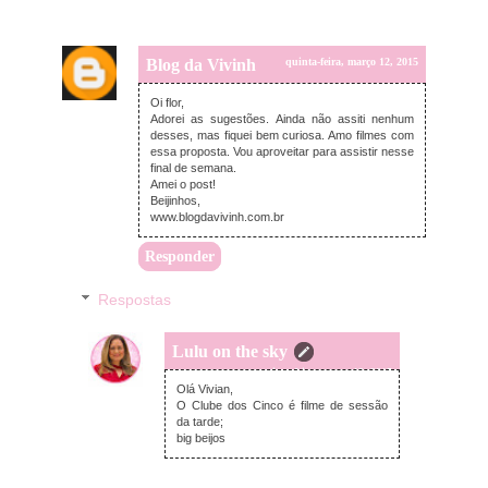
Blog da Vivinh
quinta-feira, março 12, 2015
Oi flor,
Adorei as sugestões. Ainda não assiti nenhum
desses, mas fiquei bem curiosa. Amo filmes com
essa proposta. Vou aproveitar para assistir nesse
final de semana.
Amei o post!
Beijinhos,
www.blogdavivinh.com.br
Responder
Respostas
Lulu on the sky
quinta-feira, março 12, 2015
Olá Vivian,
O Clube dos Cinco é filme de sessão
da tarde;
big beijos