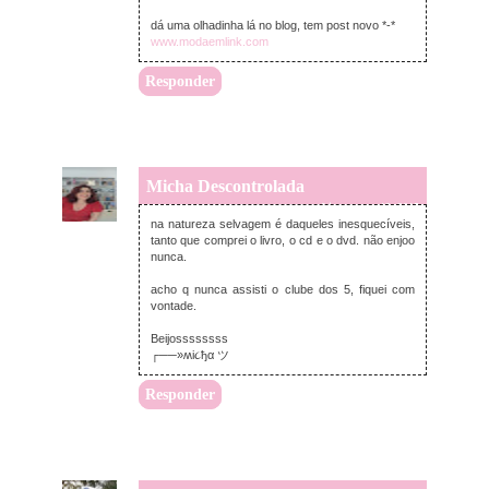
dá uma olhadinha lá no blog, tem post novo *-*
www.modaemlink.com
Responder
Micha Descontrolada
sexta-feira, março 13, 2015
na natureza selvagem é daqueles inesquecíveis,
tanto que comprei o livro, o cd e o dvd. não enjoo
nunca.
acho q nunca assisti o clube dos 5, fiquei com
vontade.
Beijossssssss
┌──»ʍi૮ђα ツ
Responder