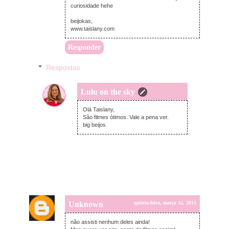
curiosidade hehe
beijokas,
www.taislany.com
Responder
Respostas
Lulu on the sky
quinta-feira, março 12, 2015
Olá Taislany,
São filmes ótimos. Vale a pena ver.
big beijos
Unknown
quinta-feira, março 12, 2015
não assisti nenhum deles ainda!