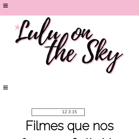
≡
≡
12.3.15
Filmes que nos