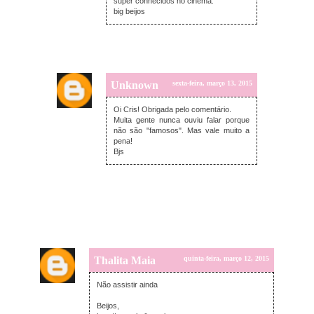
super conhecidos no cinema.
big beijos
Unknown
sexta-feira, março 13, 2015
Oi Cris! Obrigada pelo comentário.
Muita gente nunca ouviu falar porque
não são "famosos". Mas vale muito a
pena!
Bjs
Thalita Maia
quinta-feira, março 12, 2015
Não assistir ainda
Beijos,