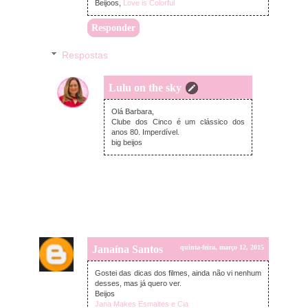
Beijoos,
Love is Colorful
Responder
Respostas
Lulu on the sky
quinta-feira, março 12, 2015
Olá Barbara,
Clube dos Cinco é um clássico dos
anos 80. Imperdível.
big beijos
Janaína Santos
quinta-feira, março 12, 2015
Gostei das dicas dos filmes, ainda não vi nenhum
desses, mas já quero ver.
Beijos
Jana Makes Esmaltes e Cia