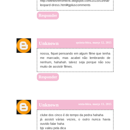
http://withlovefromkris.blogspot.com/2015/03/that-
leopard-dress.html#gpluscomments
Responder
Unknown
quinta-feira, março 12, 2015
nossa, fiquei pensando em algum filme que tenha
me marcado, mas acabei não lembrando de
nenhum, hahahah. talvez seja porque não sou
muito de assistir filmes.
Responder
Unknown
sexta-feira, março 13, 2015
clube dos cinco é do tempo da pedra hahaha
já assisti várias vezes, o outro nunca havia
ouvido falar haha
bjs valeu pela dica