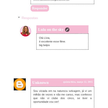
Responder
Respostas
Lulu on the sky
quinta-feira, março 12, 2015
Olá Lívia,
è excelente esse filme.
big beijos
Unknown
quinta-feira, março 12, 2015
Sou viciada em na natureza selvagem, já vi um
milhão de vezes e não me canso, mas confesso
que não vi clube dos cinco, se tiver a
oportunidade vou ver!