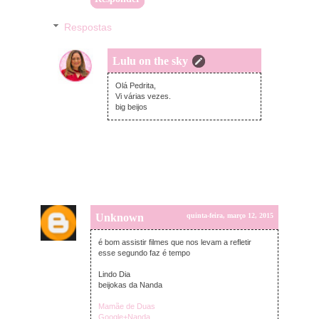
Respostas
Lulu on the sky
quinta-feira, março 12, 2015
Olá Pedrita,
Vi várias vezes.
big beijos
Unknown
quinta-feira, março 12, 2015
é bom assistir filmes que nos levam a refletir
esse segundo faz é tempo
Lindo Dia
beijokas da Nanda
Mamãe de Duas
Google+Nanda