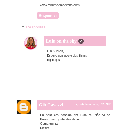
www.morenaemoderna.com
Responder
Respostas
Lulu on the sky
quinta-feira, março 12, 2015
Olá Suellen,
Espero que goste dos filmes
big beijos
Gih Gavazzi
quinta-feira, março 12, 2015
Eu nem era nascida em 1985 rs. Não vi os
filmes..mas gostei das dicas.
Ótima quinta
Kisses