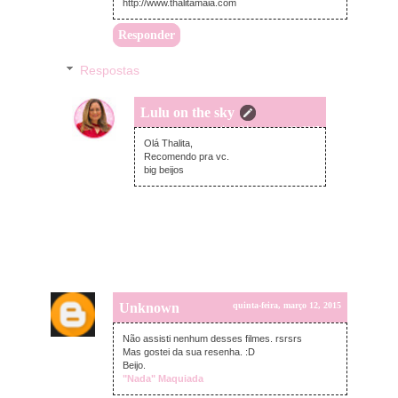
http://www.thalitamaia.com
Responder
Respostas
Lulu on the sky
quinta-feira, março 12, 2015
Olá Thalita,
Recomendo pra vc.
big beijos
Unknown
quinta-feira, março 12, 2015
Não assisti nenhum desses filmes. rsrsrs
Mas gostei da sua resenha. :D
Beijo.
"Nada" Maquiada