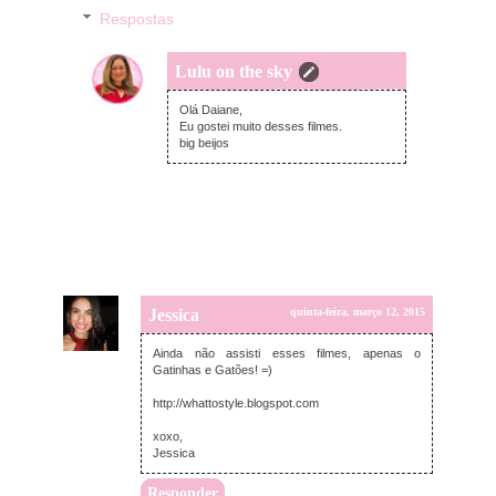
Respostas
Lulu on the sky
quinta-feira, março 12, 2015
Olá Daiane,
Eu gostei muito desses filmes.
big beijos
Jessica
quinta-feira, março 12, 2015
Ainda não assisti esses filmes, apenas o
Gatinhas e Gatões! =)
http://whattostyle.blogspot.com
xoxo,
Jessica
Responder