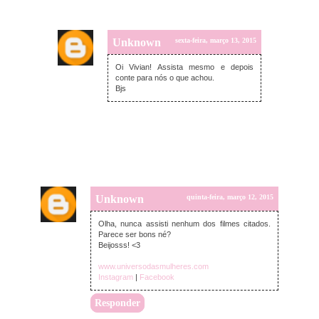
Unknown
sexta-feira, março 13, 2015
Oi Vivian! Assista mesmo e depois
conte para nós o que achou.
Bjs
Unknown
quinta-feira, março 12, 2015
Olha, nunca assisti nenhum dos filmes citados.
Parece ser bons né?
Beijosss! <3
www.universodasmulheres.com
Instagram
|
Facebook
Responder