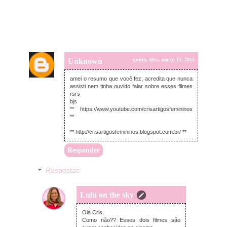
Unknown
quinta-feira, março 12, 2015
amei o resumo que você fez, acredita que nunca
assisti nem tinha ouvido falar sobre esses filmes
rsrs
bjs
** https://www.youtube.com/crisartigosfemininos
**
** http://crisartigosfemininos.blogspot.com.br/ **
Responder
Respostas
Lulu on the sky
quinta-feira, março 12, 2015
Olá Cris,
Como não?? Esses dois filmes são