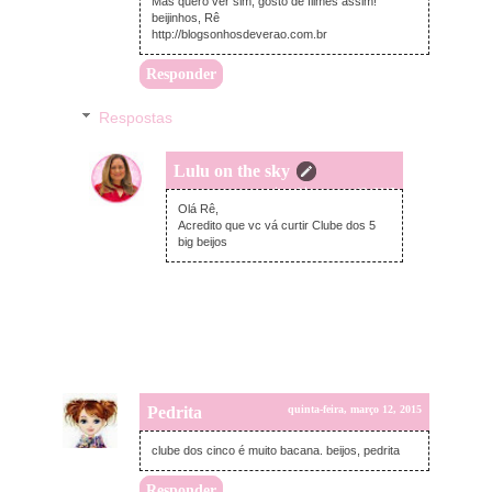
Mas quero ver sim, gosto de filmes assim!
beijinhos, Rê
http://blogsonhosdeverao.com.br
Responder
Respostas
Lulu on the sky
quinta-feira, março 12, 2015
Olá Rê,
Acredito que vc vá curtir Clube dos 5
big beijos
Pedrita
quinta-feira, março 12, 2015
clube dos cinco é muito bacana. beijos, pedrita
Responder