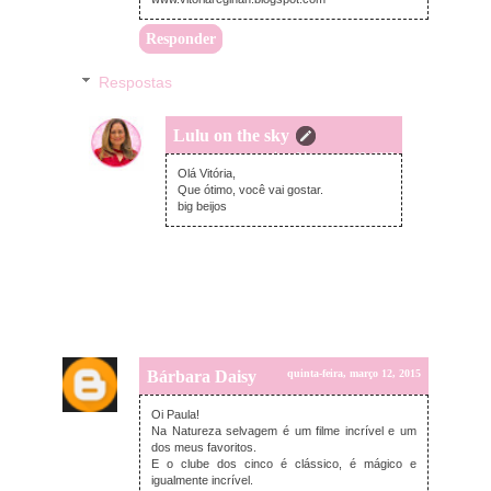
Responder
Respostas
Lulu on the sky
quinta-feira, março 12, 2015
Olá Vitória,
Que ótimo, você vai gostar.
big beijos
Bárbara Daisy
quinta-feira, março 12, 2015
Oi Paula!
Na Natureza selvagem é um filme incrível e um
dos meus favoritos.
E o clube dos cinco é clássico, é mágico e
igualmente incrível.