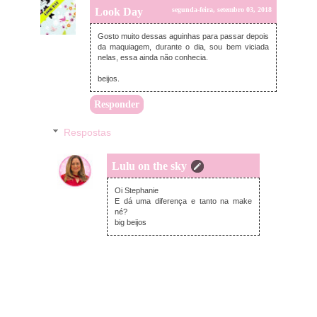
Look Day
segunda-feira, setembro 03, 2018
Gosto muito dessas aguinhas para passar depois
da maquiagem, durante o dia, sou bem viciada
nelas, essa ainda não conhecia.
beijos.
Responder
Respostas
Lulu on the sky
segunda-feira, setembro 03, 2018
Oi Stephanie
E dá uma diferença e tanto na make
né?
big beijos