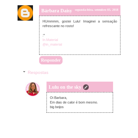
Bárbara Daisy
segunda-feira, setembro 03, 2018
HUmmmm, gostei Lulu! Imaginei a sensação
refrescante no rosto!
:*
In.Material
@in_material
Responder
Respostas
Lulu on the sky
segunda-feira, setembro 03, 2018
Oi Barbara,
Em dias de calor é bom mesmo.
big beijos