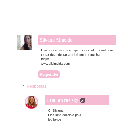
Silvana Almeida
segunda-feira, setembro 03, 2018
Lulu nunca usei mais fiquei super interessada em
testar deve deixar a pele bem fresquinha!
Beijos
www.silalmeida.com
Responder
Respostas
Lulu on the sky
segunda-feira, setembro 03, 2018
Oi Silvana,
Fica uma delícia a pele.
big beijos