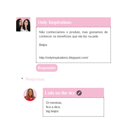
Only Inspirations
segunda-feira, setembro 03, 2018
Não conhecíamos o produto, mas gostamos de
conhecer os benefícios que ela faz na pele.
Beijos
http://onlyinspirations.blogspot.com/
Responder
Respostas
Lulu on the sky
segunda-feira, setembro 03, 2018
Oi meninas,
fica a dica.
big beijos