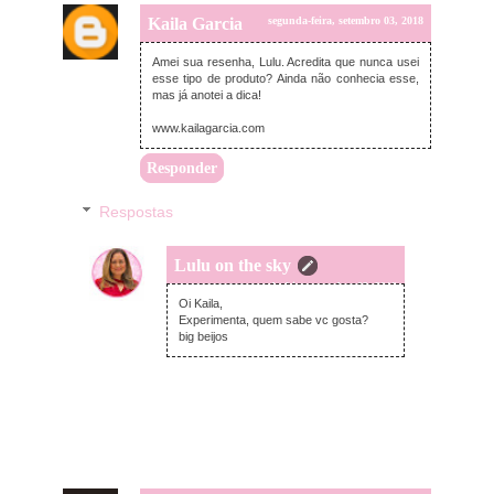
Kaila Garcia
segunda-feira, setembro 03, 2018
Amei sua resenha, Lulu. Acredita que nunca usei
esse tipo de produto? Ainda não conhecia esse,
mas já anotei a dica!
www.kailagarcia.com
Responder
Respostas
Lulu on the sky
segunda-feira, setembro 03, 2018
Oi Kaila,
Experimenta, quem sabe vc gosta?
big beijos