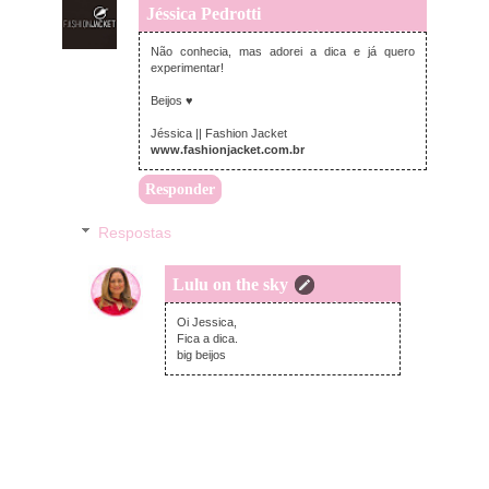
Jéssica Pedrotti
segunda-feira, setembro 03, 2018
Não conhecia, mas adorei a dica e já quero
experimentar!
Beijos ♥
Jéssica || Fashion Jacket
www.fashionjacket.com.br
Responder
Respostas
Lulu on the sky
segunda-feira, setembro 03, 2018
Oi Jessica,
Fica a dica.
big beijos