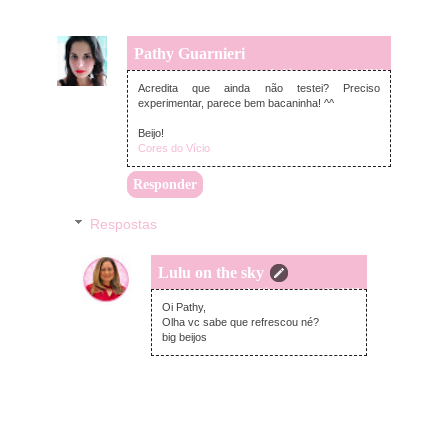
Pathy Guarnieri
segunda-feira, setembro 03, 2018
Acredita que ainda não testei? Preciso
experimentar, parece bem bacaninha! ^^
Beijo!
Cores do Vício
Responder
Respostas
Lulu on the sky
segunda-feira, setembro 03, 2018
Oi Pathy,
Olha vc sabe que refrescou né?
big beijos