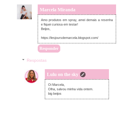
Marcela Miranda
segunda-feira, setembro 03, 2018
Amo produtos em spray, amei demais a resenha
e fiquei curiosa em testar!
Beijos,
https://lesjoursdemarcela.blogspot.com/
Responder
Respostas
Lulu on the sky
segunda-feira, setembro 03, 2018
Oi Marcela,
Olha, salvou minha vida ontem.
big beijos