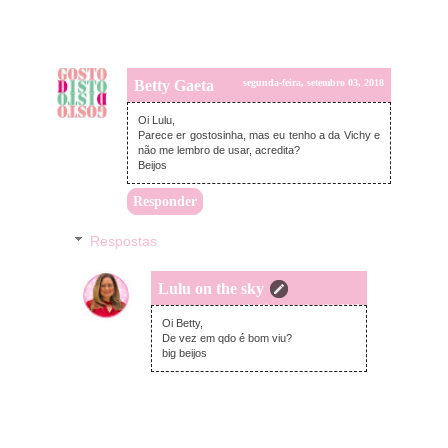
Betty Gaeta
segunda-feira, setembro 03, 2018
Oi Lulu,
Parece er gostosinha, mas eu tenho a da Vichy e
não me lembro de usar, acredita?
Beijos
Responder
Respostas
Lulu on the sky
segunda-feira, setembro 03, 2018
Oi Betty,
De vez em qdo é bom viu?
big beijos