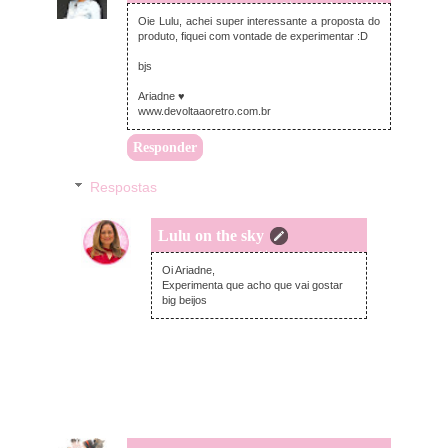
terça-feira, setembro 04, 2018
Oie Lulu, achei super interessante a proposta do
produto, fiquei com vontade de experimentar :D
bjs
Ariadne ♥
www.devoltaaoretro.com.br
Responder
Respostas
Lulu on the sky
terça-feira, setembro 04, 2018
Oi Ariadne,
Experimenta que acho que vai gostar
big beijos