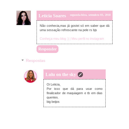
Letícia Soares
segunda-feira, setembro 03, 2018
Não conhecia,mas já gostei só em saber que dá
uma sessação refrescante na pele rs bjs
Conheça meu blog :) |
Meu perfil no instagram
Responder
Respostas
Lulu on the sky
segunda-feira, setembro 03, 2018
Oi Leticia,
Por isso que dá para usar como
finalizador de maquiagem e tb em dias
quentes.
big beijos