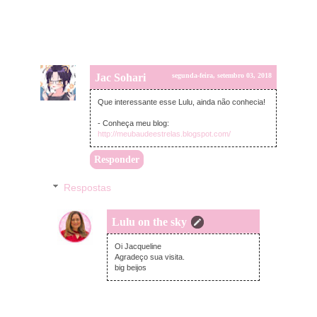
Jac Sohari
segunda-feira, setembro 03, 2018
Que interessante esse Lulu, ainda não conhecia!
- Conheça meu blog:
http://meubaudeestrelas.blogspot.com/
Responder
Respostas
Lulu on the sky
segunda-feira, setembro 03, 2018
Oi Jacqueline
Agradeço sua visita.
big beijos