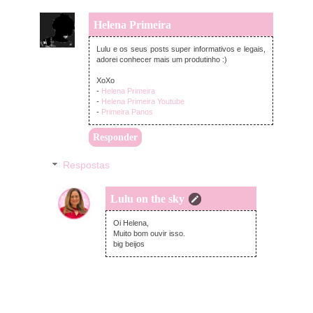
Helena Primeira
segunda-feira, setembro 03, 2018
Lulu e os seus posts super informativos e legais,
adorei conhecer mais um produtinho :)
XoXo
-
Helena Primeira
-
Helena Primeira Youtube
-
Primeira Panos
Responder
Respostas
Lulu on the sky
segunda-feira, setembro 03, 2018
Oi Helena,
Muito bom ouvir isso.
big beijos