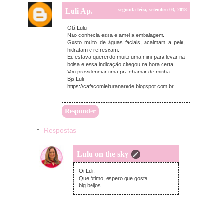
Luli Ap.
segunda-feira, setembro 03, 2018
Olá Lulu
Não conhecia essa e amei a embalagem.
Gosto muito de águas faciais, acalmam a pele,
hidratam e refrescam.
Eu estava querendo muito uma mini para levar na
bolsa e essa indicação chegou na hora certa.
Vou providenciar uma pra chamar de minha.
Bjs Luli
https://cafecomleituranarede.blogspot.com.br
Responder
Respostas
Lulu on the sky
segunda-feira, setembro 03, 2018
Oi Luli,
Que ótimo, espero que goste.
big beijos