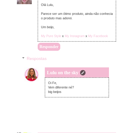
Olá Lulu,
Parece ser um ótimo produto, ainda não conhecia
o produto mas adorei.
Um beijo,
My Pure Style
x
My Instagram
x
My Facebook
Responder
Respostas
Lulu on the sky
segunda-feira, setembro 03, 2018
Oi Fe,
Vem diferente né?
big beijos