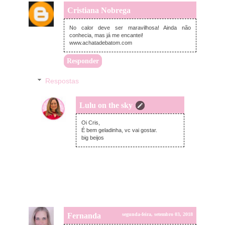
Cristiana Nobrega
segunda-feira, setembro 03, 2018
No calor deve ser maravilhosa! Ainda não
conhecia, mas já me encantei!
www.achatadebatom.com
Responder
Respostas
Lulu on the sky
segunda-feira, setembro 03, 2018
Oi Cris,
É bem geladinha, vc vai gostar.
big beijos
Fernanda
segunda-feira, setembro 03, 2018