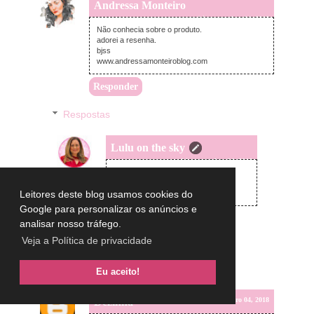
Andressa Monteiro
terça-feira, setembro 04, 2018
Não conhecia sobre o produto.
adorei a resenha.
bjss
www.andressamonteiroblog.com
Responder
Respostas
Lulu on the sky
terça-feira, setembro 04, 2018
Oi Andressa,
Agora ficou conhecendo.
big beijos
Leitores deste blog usamos cookies do
Google para personalizar os anúncios e
analisar nosso tráfego.
Veja a Política de privacidade
Eu aceito!
Dézinha
terça-feira, setembro 04, 2018