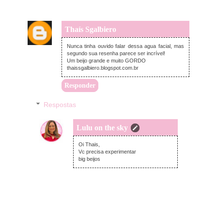
Thaís Sgalbiero
segunda-feira, setembro 03, 2018
Nunca tinha ouvido falar dessa agua facial, mas
segundo sua resenha parece ser incrível!
Um beijo grande e muito GORDO
thaissgalbiero.blogspot.com.br
Responder
Respostas
Lulu on the sky
segunda-feira, setembro 03, 2018
Oi Thais,
Vc precisa experimentar
big beijos