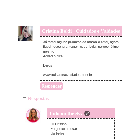
Cristina Boldi - Cuidados e Vaidades
segunda-feira, setembro 03, 2018
Já testei alguns produtos da marca e amei, agora
fiquei louca pra testar esse Lulu, parece ótimo
mesmo!
Adorei a dica!
Beijos
www.cuidadosevaidades.com.br
Responder
Respostas
Lulu on the sky
segunda-feira, setembro 03, 2018
Oi Cristina,
Eu gostei de usar.
big beijos