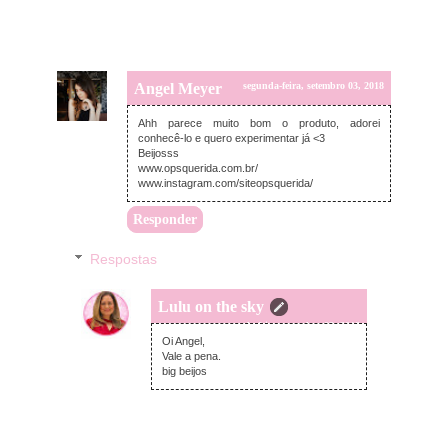
Angel Meyer
segunda-feira, setembro 03, 2018
Ahh parece muito bom o produto, adorei
conhecê-lo e quero experimentar já <3
Beijosss
www.opsquerida.com.br/
www.instagram.com/siteopsquerida/
Responder
Respostas
Lulu on the sky
segunda-feira, setembro 03, 2018
Oi Angel,
Vale a pena.
big beijos