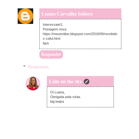
Luana Carvalho Isidoro
segunda-feira, setembro 03, 2018
Interessate!1
Postagem nova
https://meuestiloe.blogspot.com/2018/09/recebido
s-zaful.html
bjus
Responder
Respostas
Lulu on the sky
segunda-feira, setembro 03, 2018
Oi Luana,
Obrigada pela visita.
big beijos