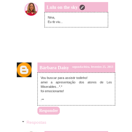
Lulu on the sky
terça-feira, fevereiro 26, 2013
Nina,
Eu tb viu...
Bárbara Daisy
segunda-feira, fevereiro 25, 2013
Vou buscar para assistir todinho!
amei a apresentação dos atores de Les
Miserables...*.*
foi emocionante!
:**
Responder
Respostas