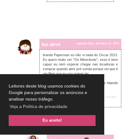
lua alessi
segunda-feira, fevereiro 25, 2013
tirando Paperman eu não vi nada do Oscar 2013.
Eu quero muito ver "Os Miseráveis", esse é bem
capaz eu nem esperar chegar nas locadoras e
comprar quando abrir pré-venda porque sei que é
um filme que eu vou querer ter...
Eu também fiz post sobre o Oscar, mas falando
Leitores deste blog usamos cookies do
sobre
Google para personalizar os anúncios e
O que virou notícia no Oscar...sem ser o Oscar?
analisar nosso tráfego.
Veja a Política de privacidade
Responder
Eu aceito!
Respostas