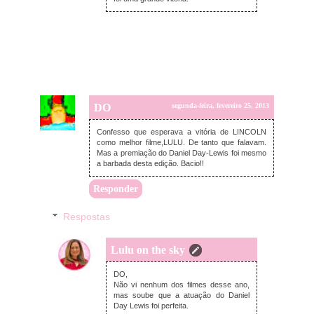
DO
segunda-feira, fevereiro 25, 2013
Confesso que esperava a vitória de LINCOLN
como melhor filme,LULU. De tanto que falavam.
Mas a premiação do Daniel Day-Lewis foi mesmo
a barbada desta edição. Bacio!!
Responder
Respostas
Lulu on the sky
terça-feira, fevereiro 26, 2013
DO,
Não vi nenhum dos filmes desse ano,
mas soube que a atuação do Daniel
Day Lewis foi perfeita.