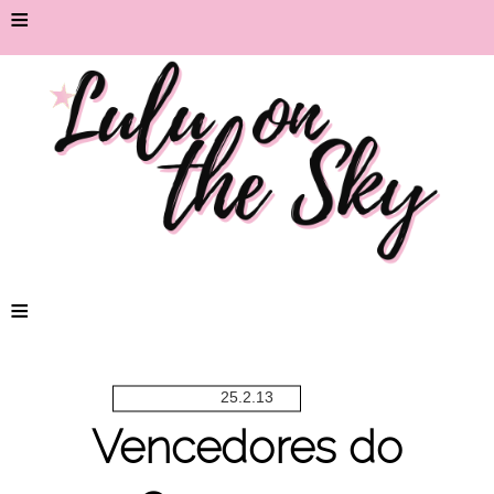
≡
≡
25.2.13
Vencedores do