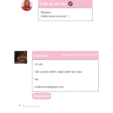
Lulu on the sky
terça-feira, fevereiro 26, 2013
Bárbara,
Infelizmente eu perdi.. :/
Luciana
segunda-feira, fevereiro 25, 2013
oi Lulu
não assisti ontem, legal saber por aqui
bjs
estilorosa.blogspot.com
Responder
Respostas