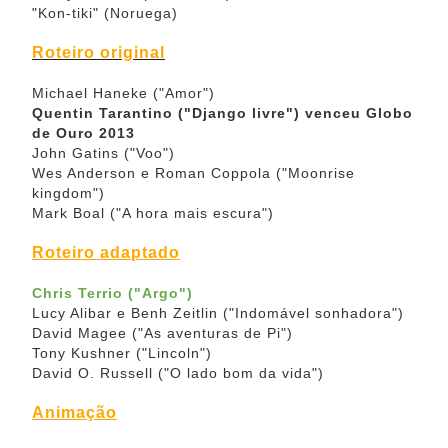
"Kon-tiki" (Noruega)
Roteiro
original
Michael Haneke ("Amor")
Quentin Tarantino ("Django livre") venceu Globo
de Ouro 2013
John Gatins ("Voo")
Wes Anderson e Roman Coppola ("Moonrise
kingdom")
Mark Boal ("A hora mais escura")
Roteiro adaptado
Chris Terrio ("Argo")
Lucy Alibar e Benh Zeitlin ("Indomável sonhadora")
David Magee ("As aventuras de Pi")
Tony Kushner ("Lincoln")
David O. Russell ("O lado bom da vida")
Animação