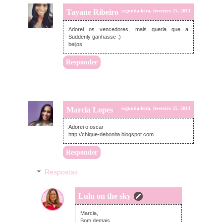
Tayane Ribeiro
segunda-feira, fevereiro 25, 2013
Adorei os vencedores, mais queria que a
Suddenly ganhasse :)
beijos
Responder
Marcia Lopes
segunda-feira, fevereiro 25, 2013
Adorei o oscar
http://chique-debonita.blogspot.com
Responder
Respostas
Lulu on the sky
terça-feira, fevereiro 26, 2013
Marcia,
Bom demais.