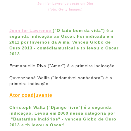
Jennifer Lawrence veste um Dior
(foto: Getty Images)
Jennifer Lawrence
("O lado bom da vida") é a
segunda indicação ao Oscar. Foi indicada em
2011 por Invernos da Alma.
Venceu Globo de
Ouro 2013 - comédia/musical
e tb levou o Oscar
2013
Emmanuelle Riva ("Amor") é a primeira indicação.
Quvenzhané Wallis ("Indomável sonhadora") é a
primeira indicação.
Ator coadjuvante
Christoph Waltz ("Django livre") é a segunda
indicação. Levou em 2009 nessa categoria por
"Bastardos Inglórios" -
venceu Globo de Ouro
2013 e tb levou o Oscar!