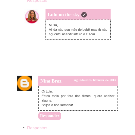
Respostas
Lulu on the sky
terça-feira, fevereiro 26, 2013
Musa,
Ainda não sou mãe de bebê mas tb não
aguentei assistir inteiro o Oscar.
Nina Braz
segunda-feira, fevereiro 25, 2013
Oi Lulu,
Estou meio por fora dos filmes, quero assistir
alguns.
Beijos e boa semana!
Responder
Respostas