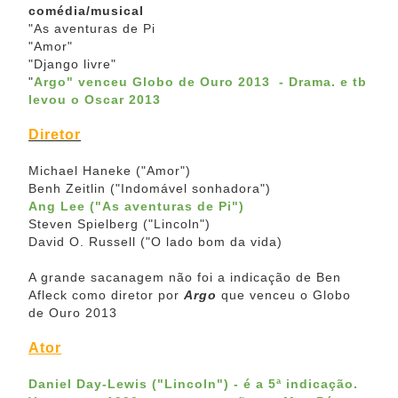
comédia/musical
"As aventuras de Pi
"Amor"
"Django livre"
"
Argo"
venceu Globo de Ouro 2013 - Drama.
e tb
levou o Oscar 2013
Diretor
Michael Haneke ("Amor")
Benh Zeitlin ("Indomável sonhadora")
Ang Lee ("As aventuras de Pi")
Steven Spielberg ("Lincoln")
David O. Russell ("O lado bom da vida)
A grande sacanagem não foi a indicação de Ben
Afleck como diretor por
Argo
que venceu o Globo
de Ouro 2013
Ator
Daniel Day-Lewis ("Lincoln") - é a 5ª indicação.