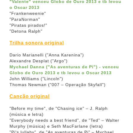
"Valente"
venceu Globo de Ouro 2013 e tb levou
o Oscar 2013
"Frankenweenie"
"ParaNorman"
"Piratas pirados!"
"Detona Ralph"
Trilha sonora original
Dario Marianelli ("Anna Karenina")
Alexandre Desplat ("Argo")
Mychael Danna ("As aventuras de Pi") -
venceu
Globo de Ouro 2013
e tb levou o Oscar 2013
John Williams ("Lincoln")
Thomas Newman ("007 – Operação Skyfall")
Canção original
"Before my time", de "Chasing ice" – J. Ralph
(música e letra)
"Everybody needs a best friend", de "Ted" – Walter
Murphy (música) e Seth MacFarlane (letra)
"Pi's lullaby", de "As aventuras de Pi" – Mychael