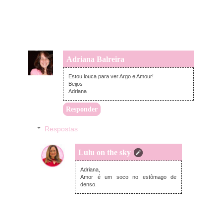
Adriana Balreira
segunda-feira, fevereiro 25, 2013
Estou louca para ver Argo e Amour!
Beijos
Adriana
Responder
Respostas
Lulu on the sky
terça-feira, fevereiro 26, 2013
Adriana,
Amor é um soco no estômago de
denso.