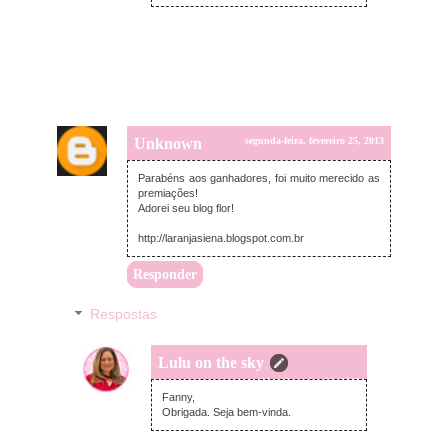
Unknown
segunda-feira, fevereiro 25, 2013
Parabéns aos ganhadores, foi muito merecido as
premiações!
Adorei seu blog flor!
http://laranjasiena.blogspot.com.br
Responder
Respostas
Lulu on the sky
terça-feira, fevereiro 26, 2013
Fanny,
Obrigada. Seja bem-vinda.