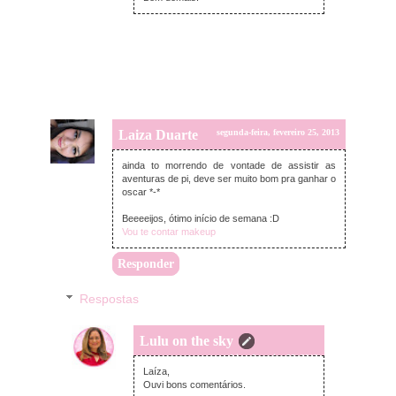
Laiza Duarte
segunda-feira, fevereiro 25, 2013
ainda to morrendo de vontade de assistir as
aventuras de pi, deve ser muito bom pra ganhar o
oscar *-*
Beeeeijos, ótimo início de semana :D
Vou te contar makeup
Responder
Respostas
Lulu on the sky
terça-feira, fevereiro 26, 2013
Laíza,
Ouvi bons comentários.