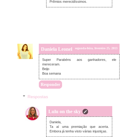
Prêmios merecidíssimos.
Daniela Leonel
segunda-feira, fevereiro 25, 2013
Super Parabéns aos ganhadores, ele
mereceram.
Beijo
Boa semana
Responder
Respostas
Lulu on the sky
terça-feira, fevereiro 26, 2013
Daniela,
Ta aí uma premiação que acerta.
Embora já tenha visto várias injustiças.