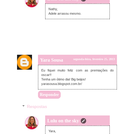
terça-feira, fevereiro 26, 2013
Nathy,
Adele arrasou mesmo.
Yara Sousa
segunda-feira, fevereiro 25, 2013
Eu fiquei muito feliz com as premiações do
oscar!!
Tenha um ótimo dia! Big beijos!
yarasousa.blogspot.com.br/
Responder
Respostas
Lulu on the sky
terça-feira, fevereiro 26, 2013
Yara,