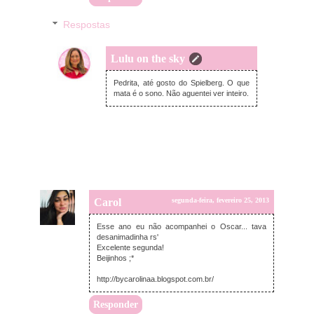
Respostas
Lulu on the sky
terça-feira, fevereiro 26, 2013
Pedrita, até gosto do Spielberg. O que
mata é o sono. Não aguentei ver inteiro.
Carol
segunda-feira, fevereiro 25, 2013
Esse ano eu não acompanhei o Oscar... tava
desanimadinha rs'
Excelente segunda!
Beijinhos ;*
http://bycarolinaa.blogspot.com.br/
Responder