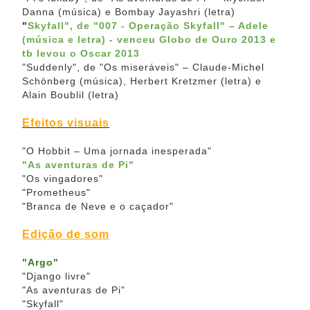
Danna (música) e Bombay Jayashri (letra)
"
Skyfall", de "007 - Operação Skyfall" – Adele
(música e letra) -
venceu Globo de Ouro 2013
e
tb levou o Oscar 2013
"Suddenly", de "Os miseráveis" – Claude-Michel
Schönberg (música), Herbert Kretzmer (letra) e
Alain Boublil (letra)
Efeitos visuais
"O Hobbit – Uma jornada inesperada"
"As aventuras de Pi"
"Os vingadores"
"Prometheus"
"Branca de Neve e o caçador"
Edição de som
"Argo"
"Django livre"
"As aventuras de Pi"
"Skyfall"