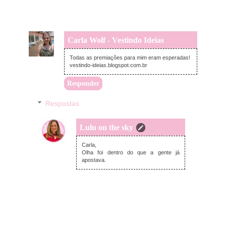
Carla Wolf - Vestindo Ideias
segunda-feira, fevereiro 25, 2013
Todas as premiações para mim eram esperadas!
vestindo-ideias.blogspot.com.br
Responder
Respostas
Lulu on the sky
terça-feira, fevereiro 26, 2013
Carla,
Olha foi dentro do que a gente já
apostava.