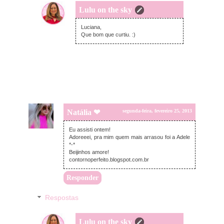
Lulu on the sky
terça-feira, fevereiro 26, 2013
Luciana,
Que bom que curtiu. :)
Natália ❤
segunda-feira, fevereiro 25, 2013
Eu assisti ontem!
Adoreeei, pra mim quem mais arrasou foi a Adele
*-*
Beijinhos amore!
contornoperfeito.blogspot.com.br
Responder
Respostas
Lulu on the sky