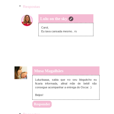
Respostas
Lulu on the sky
terça-feira, fevereiro 26, 2013
Carol,
Eu tava cansada mesmo.. rs
Musa Magalhães
segunda-feira, fevereiro 25, 2013
Luluzitaaaa, sabia que no seu bloguitcho eu
ficaria informada, afinal mãe de bebê não
consegue acompanhar a entrega do Oscar. :)
Beijos!
Responder