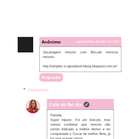
Anônimo
segunda-feira, fevereiro 25, 2013
Sacanagem mesmo com Ben,ele merecia
mesmo.
http://simples-e-agradavel-bloog.blogspot.com.br/
Responder
Respostas
Lulu on the sky
terça-feira, fevereiro 26, 2013
Pamela,
Super injusto. Foi um boicote, mas
vamos combinar que mesmo não
sendo indicado a melhor diretor e ter
conquistado o Oscar de melhor filme, já
foi uma grande vitória.