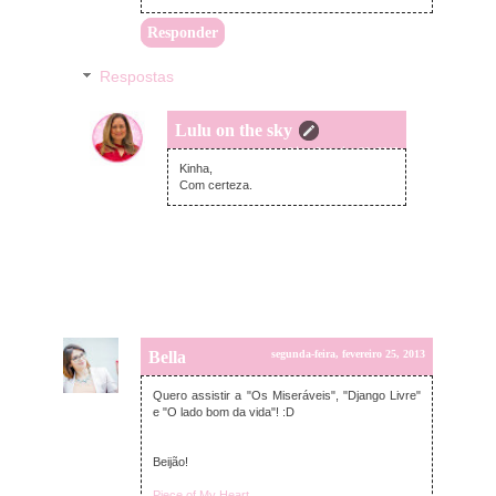
Responder
Respostas
Lulu on the sky
terça-feira, fevereiro 26, 2013
Kinha,
Com certeza.
Bella
segunda-feira, fevereiro 25, 2013
Quero assistir a "Os Miseráveis", "Django Livre"
e "O lado bom da vida"! :D
Beijão!
Piece of My Heart