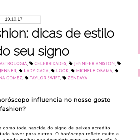
19.10.17
ion: dicas de estilo
o seu signo
,
,
,
ASTROLOGIA
CELEBRIDADES
JENNIFER ANISTON
,
,
,
,
 JENNER
LADY GAGA
LOOK
MICHELE OBAMA
,
,
NA GOMEZ
TAYLOR SWIFT
ZENDAYA
horóscopo influencia no nosso gosto
fashion?
e como toda nascida do signo de peixes acredito
udo haver para outros. O horóscopo reflete muito a
 e nada melhor que descobrir como se vestir não é