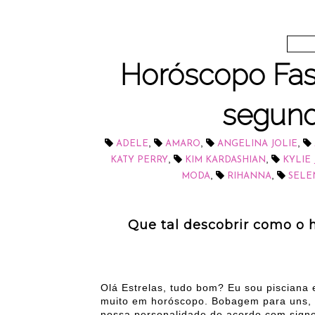
Horóscopo Fash
segund
,
,
,
ADELE
AMARO
ANGELINA JOLIE
,
,
KATY PERRY
KIM KARDASHIAN
KYLIE
,
,
MODA
RIHANNA
SELE
Que tal descobrir como o 
Olá Estrelas, tudo bom? Eu sou pisciana 
muito em horóscopo. Bobagem para uns, t
nossa personalidade de acordo com signo