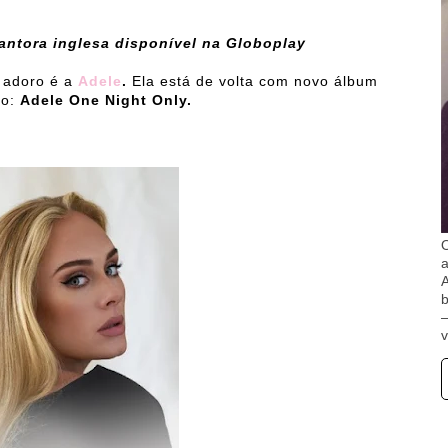
antora inglesa disponível na Globoplay
 adoro é a
Adele
.
Ela está de volta com novo álbum
io:
Adele One Night Only.
O
A
b
v