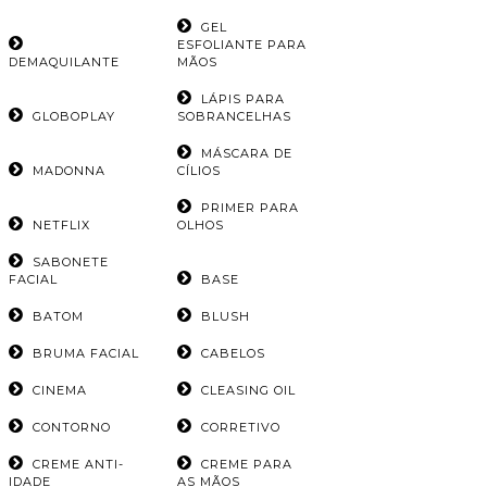
GEL
ESFOLIANTE PARA
DEMAQUILANTE
MÃOS
LÁPIS PARA
GLOBOPLAY
SOBRANCELHAS
MÁSCARA DE
MADONNA
CÍLIOS
PRIMER PARA
NETFLIX
OLHOS
SABONETE
FACIAL
BASE
BATOM
BLUSH
BRUMA FACIAL
CABELOS
CINEMA
CLEASING OIL
CONTORNO
CORRETIVO
CREME ANTI-
CREME PARA
IDADE
AS MÃOS