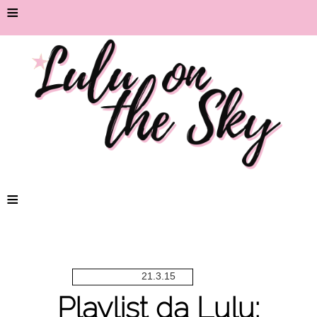
≡
≡
21.3.15
Playlist da Lulu: