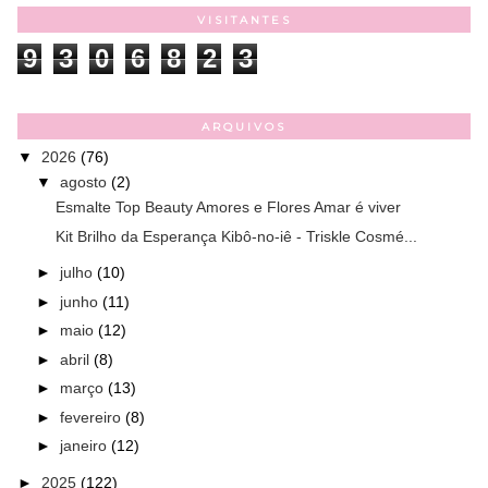
VISITANTES
9
3
0
6
8
2
3
ARQUIVOS
▼
2026
(76)
▼
agosto
(2)
Esmalte Top Beauty Amores e Flores Amar é viver
Kit Brilho da Esperança Kibô-no-iê - Triskle Cosmé...
►
julho
(10)
►
junho
(11)
►
maio
(12)
►
abril
(8)
►
março
(13)
►
fevereiro
(8)
►
janeiro
(12)
►
2025
(122)