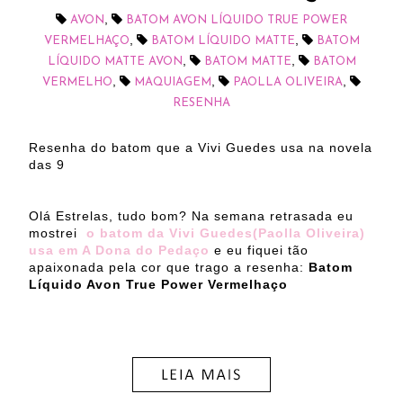
,
AVON
BATOM AVON LÍQUIDO TRUE POWER
,
,
VERMELHAÇO
BATOM LÍQUIDO MATTE
BATOM
,
,
LÍQUIDO MATTE AVON
BATOM MATTE
BATOM
,
,
,
VERMELHO
MAQUIAGEM
PAOLLA OLIVEIRA
RESENHA
Resenha do batom que a Vivi Guedes usa na novela
das 9
Olá Estrelas, tudo bom? Na semana retrasada eu
mostrei
o batom da Vivi Guedes(Paolla Oliveira)
usa em A Dona do Pedaço
e eu fiquei tão
apaixonada pela cor que trago a resenha:
Batom
Líquido Avon True Power Vermelhaço