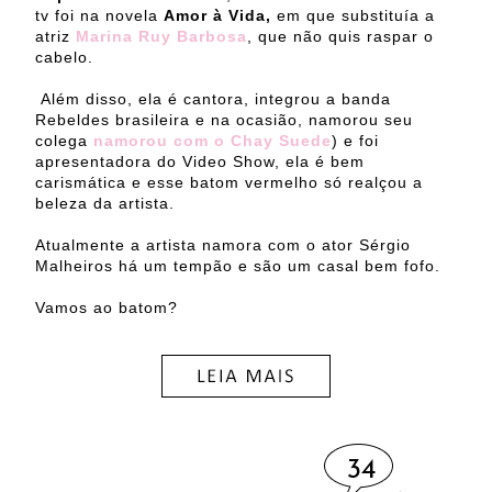
tv foi na novela
Amor à Vida,
em que substituía a
atriz
Marina Ruy Barbosa
, que não quis raspar o
cabelo.
Além disso, ela é cantora, integrou a banda
Rebeldes brasileira e na ocasião, namorou seu
colega
namorou com o Chay Suede
) e foi
apresentadora do Video Show, ela é bem
carismática e esse batom vermelho só realçou a
beleza da artista.
Atualmente a artista namora com o ator Sérgio
Malheiros há um tempão e são um casal bem fofo.
Vamos ao batom?
34