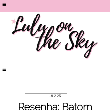
≡
≡
19.2.25
Resenha: Batom