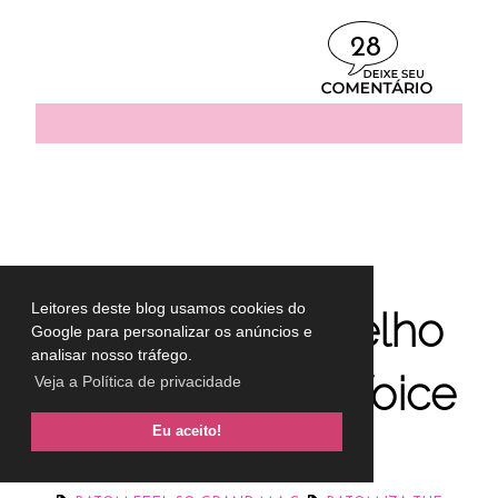
28
1.8.19
Leitores deste blog usamos cookies do
O batom vermelho
Google para personalizar os anúncios e
analisar nosso tráfego.
da IZA no The Voice
Veja a Política de privacidade
Eu aceito!
Brasil