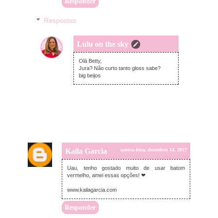
Responder
Respostas
Lulu on the sky
quinta-feira, dezembro 14, 2017
Olá Betty,
Jura? Não curto tanto gloss sabe?
big beijos
Kaila Garcia
quinta-feira, dezembro 14, 2017
Uau, tenho gostado muito de usar batom
vermelho, amei essas opções! ❤
www.kailagarcia.com
Responder