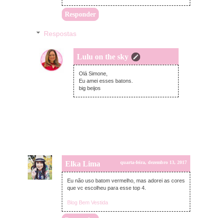
Responder
Respostas
Lulu on the sky
quinta-feira, dezembro 14, 2017
Olá Simone,
Eu amei esses batons.
big beijos
Elka Lima
quarta-feira, dezembro 13, 2017
Eu não uso batom vermelho, mas adorei as cores
que vc escolheu para esse top 4.
Blog Bem Vestida