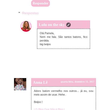
Responder
Respostas
Lulu on the sky
quinta-feira, dezembro 14, 2017
Olá Pamela,
Nem me fala. São tantos batons, fico
perdida.
big beijos
Anna Lê
quarta-feira, dezembro 13, 2017
Adoro batom vermelho nos outros... já eu, sou
meio assim de usar. Hehe.
Beijoo !
| O Blog Que Não é Blog |