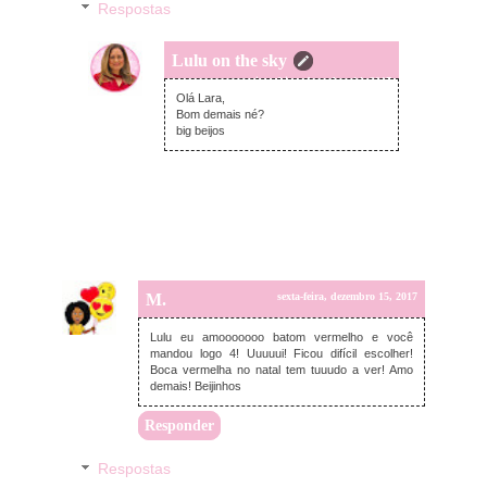
Respostas
Lulu on the sky
quinta-feira, dezembro 14, 2017
Olá Lara,
Bom demais né?
big beijos
M.
sexta-feira, dezembro 15, 2017
Lulu eu amooooooo batom vermelho e você
mandou logo 4! Uuuuui! Ficou difícil escolher!
Boca vermelha no natal tem tuuudo a ver! Amo
demais! Beijinhos
Responder
Respostas