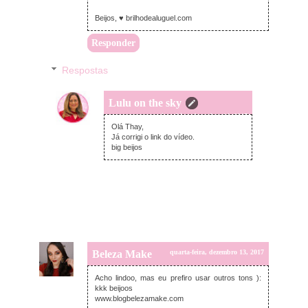
Beijos, ♥ brilhodealuguel.com
Responder
Respostas
Lulu on the sky
quinta-feira, dezembro 14, 2017
Olá Thay,
Já corrigi o link do vídeo.
big beijos
Beleza Make
quarta-feira, dezembro 13, 2017
Acho lindoo, mas eu prefiro usar outros tons ):
kkk beijoos
www.blogbelezamake.com