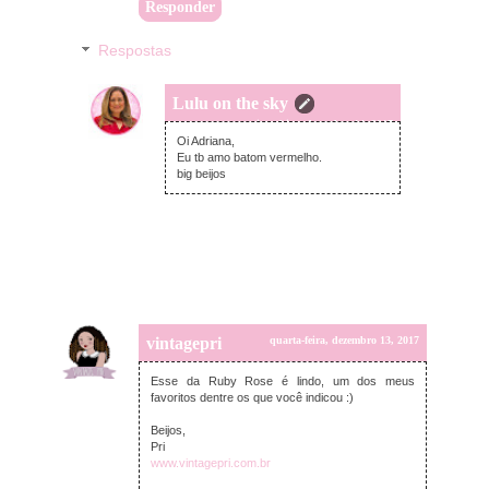
Responder
Respostas
Lulu on the sky
quinta-feira, dezembro 14, 2017
Oi Adriana,
Eu tb amo batom vermelho.
big beijos
vintagepri
quarta-feira, dezembro 13, 2017
Esse da Ruby Rose é lindo, um dos meus
favoritos dentre os que você indicou :)
Beijos,
Pri
www.vintagepri.com.br