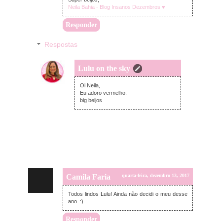
Neila Bahia - Blog Insanos Dezembros ♥
Responder
Respostas
Lulu on the sky
quinta-feira, dezembro 14, 2017
Oi Neila,
Eu adoro vermelho.
big beijos
Camila Faria
quarta-feira, dezembro 13, 2017
Todos lindos Lulu! Ainda não decidi o meu desse
ano. :)
Responder