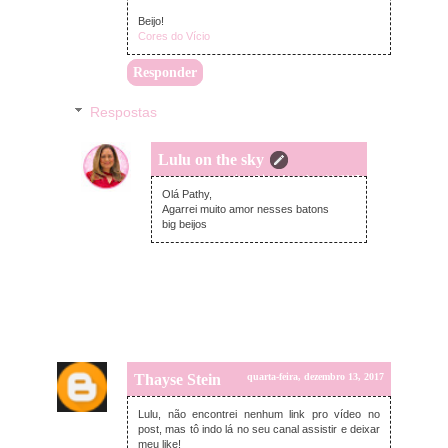
Beijo!
Cores do Vício
Responder
Respostas
Lulu on the sky
quinta-feira, dezembro 14, 2017
Olá Pathy,
Agarrei muito amor nesses batons
big beijos
Thayse Stein
quarta-feira, dezembro 13, 2017
Lulu, não encontrei nenhum link pro vídeo no
post, mas tô indo lá no seu canal assistir e deixar
meu like!