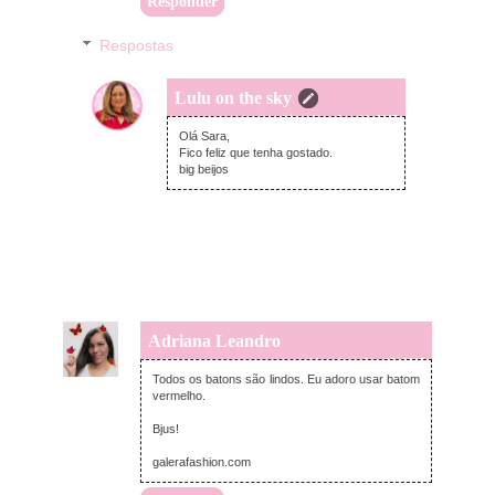
Responder
Respostas
Lulu on the sky
quinta-feira, dezembro 14, 2017
Olá Sara,
Fico feliz que tenha gostado.
big beijos
Adriana Leandro
quarta-feira, dezembro 13, 2017
Todos os batons são lindos. Eu adoro usar batom
vermelho.
Bjus!
galerafashion.com