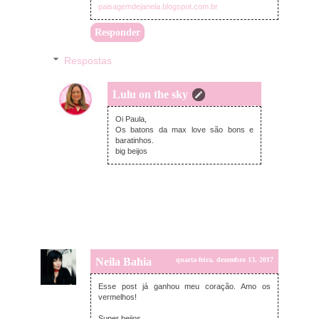
paisagemdejanela.blogspot.com.br
Responder
Respostas
Lulu on the sky
quinta-feira, dezembro 14, 2017
Oi Paula,
Os batons da max love são bons e
baratinhos.
big beijos
Neila Bahia
quarta-feira, dezembro 13, 2017
Esse post já ganhou meu coração. Amo os
vermelhos!
Super beijos,