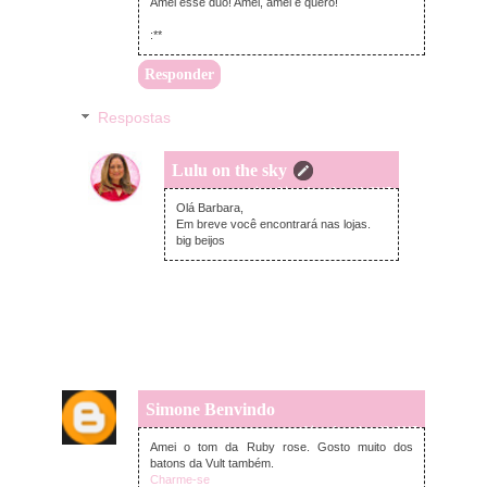
Amei esse duo! Amei, amei e quero!
:**
Responder
Respostas
Lulu on the sky
quinta-feira, dezembro 14, 2017
Olá Barbara,
Em breve você encontrará nas lojas.
big beijos
Simone Benvindo
quarta-feira, dezembro 13, 2017
Amei o tom da Ruby rose. Gosto muito dos
batons da Vult também.
Charme-se