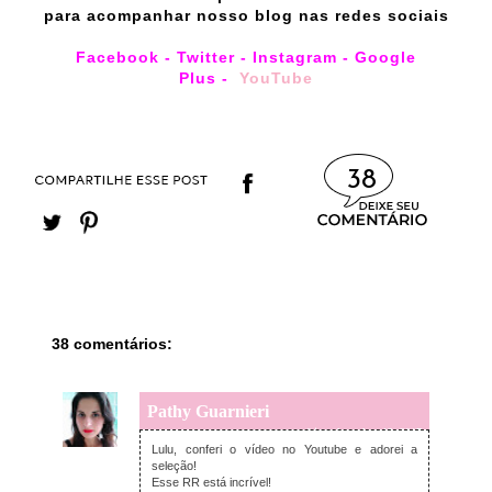
para acompanhar nosso blog nas redes sociais
Facebook
-
Twitter
-
Instagram
-
Google
Plus
-
YouTube
38
38 comentários:
Pathy Guarnieri
quarta-feira, dezembro 13, 2017
Lulu, conferi o vídeo no Youtube e adorei a
seleção!
Esse RR está incrível!