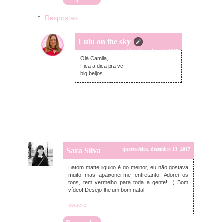
Respostas
Lulu on the sky
quinta-feira, dezembro 14, 2017
Olá Camila,
Fica a dica pra vc.
big beijos
Sara Silva
quarta-feira, dezembro 13, 2017
Batom matte liquido é do melhor, eu não gostava
muito mas apaixonei-me entretanto! Adorei os
tons, tem vermelho para toda a gente! =) Bom
vídeo! Desejo-lhe um bom natal!
swacre