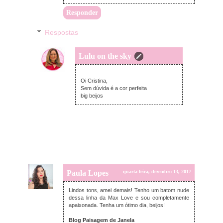
Responder
Respostas
Lulu on the sky
quinta-feira, dezembro 14, 2017
Oi Cristina,
Sem dúvida é a cor perfeita
big beijos
Paula Lopes
quarta-feira, dezembro 13, 2017
Lindos tons, amei demais! Tenho um batom nude
dessa linha da Max Love e sou completamente
apaixonada. Tenha um ótimo dia, beijos!
Blog Paisagem de Janela