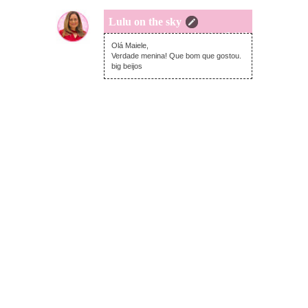
Lulu on the sky
domingo, dezembro 17, 2017
Olá Maiele,
Verdade menina! Que bom que gostou.
big beijos