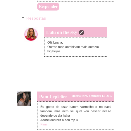
Responder
Respostas
Lulu on the sky
quinta-feira, dezembro 14, 2017
Olá Luana,
Outros tons combinam mais com vc.
big beijos
Pam Lepletier
quarta-feira, dezembro 13, 2017
Eu gosto de usar batom vermelho e no natal
também, mas nem sei qual vou passar nesse
depende do dia haha
Adorei conferir o seu top 4
Pam