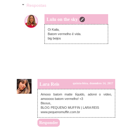
Respostas
Lulu on the sky
quinta-feira, dezembro 14, 2017
Oi Kaila,
Batom vermelho é vida.
big beijos
Lara Reis
quinta-feira, dezembro 14, 2017
Amooo batom matte líquido, adorei o video,
amooooo batom vermelho! <3
Bisous,
BLOG PEQUENO MUFFIN | LARA REIS
www.pequenomuffin.com.br
Responder