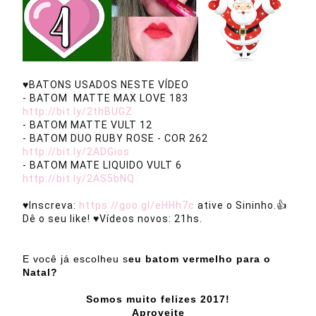
♥BATONS USADOS NESTE VÍDEO

- BATOM  MATTE MAX LOVE 183 
http://bit.ly/2thBUGZ
- BATOM MATTE VULT 12

- BATOM DUO RUBY ROSE - COR 262 
http://bit.ly/2ADGios
- BATOM MATE LIQUIDO VULT 6 
http://bit.ly/2AS5bNQ
♥Inscreva: 
https://goo.gl/eHHh7c
 ative o Sininho.👍 
Dê o seu like! ♥Vídeos novos: 21hs.
E você já escolheu s
eu batom vermelho para o
Natal?
Somos muito felizes 2017!
Aproveite