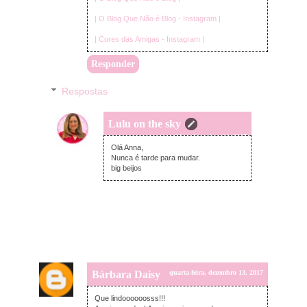
| O Blog Que Não é Blog - Instagram |
| Cores das Amigas - Instagram |
Responder
Respostas
Lulu on the sky
quinta-feira, dezembro 14, 2017
Olá Anna,
Nunca é tarde para mudar.
big beijos
Bárbara Daisy
quarta-feira, dezembro 13, 2017
Que lindoooooosss!!!