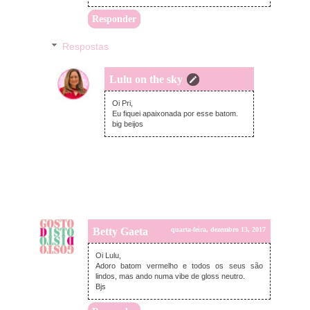
Responder
Respostas
Lulu on the sky
quinta-feira, dezembro 14, 2017
Oi Pri,
Eu fiquei apaixonada por esse batom.
big beijos
Betty Gaeta
quarta-feira, dezembro 13, 2017
Oi Lulu,
Adoro batom vermelho e todos os seus são
lindos, mas ando numa vibe de gloss neutro.
Bjs