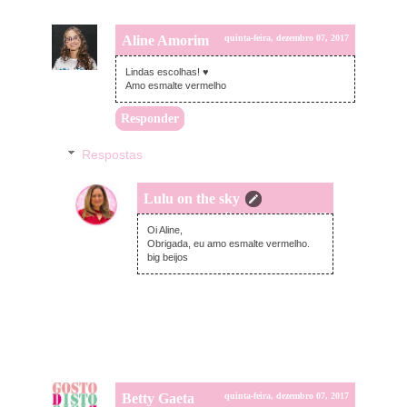
Aline Amorim
quinta-feira, dezembro 07, 2017
Lindas escolhas! ♥
Amo esmalte vermelho
Responder
Respostas
Lulu on the sky
sábado, dezembro 09, 2017
Oi Aline,
Obrigada, eu amo esmalte vermelho.
big beijos
Betty Gaeta
quinta-feira, dezembro 07, 2017