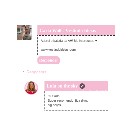
Carla Wolf - Vestindo Ideias
quarta-feira, dezembro 06, 2017
Adorei o balada da AH! Me interessou ♥
www.vestindoideias.com
Responder
Respostas
Lulu on the sky
quarta-feira, dezembro 06, 2017
Oi Carla,
Super recomendo, fica divo.
big beijos