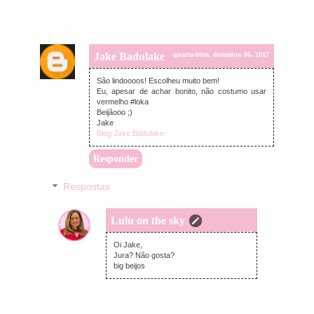
Jake Badulake
quarta-feira, dezembro 06, 2017
São lindoooos! Escolheu muito bem!
Eu, apesar de achar bonito, não costumo usar
vermelho #loka
Beijãooo ;)
Jake
Blog Jake Badulake
Responder
Respostas
Lulu on the sky
quarta-feira, dezembro 06, 2017
Oi Jake,
Jura? Não gosta?
big beijos