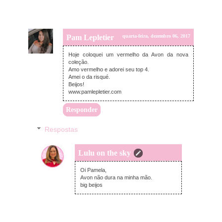
Pam Lepletier
quarta-feira, dezembro 06, 2017
Hoje coloquei um vermelho da Avon da nova
coleção.
Amo vermelho e adorei seu top 4.
Amei o da risqué.
Beijos!
www.pamlepletier.com
Responder
Respostas
Lulu on the sky
quarta-feira, dezembro 06, 2017
Oi Pamela,
Avon não dura na minha mão.
big beijos