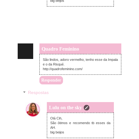
big beijos
Quadro Feminino
terça-feira, dezembro 05, 2017
São lindos, adoro vermelho, tenho esse da Impala
e o da Risqué.
http://quadrofeminino.com/
Responder
Respostas
Lulu on the sky
quarta-feira, dezembro 06, 2017
Olá Cih,
São ótimos e recomendo tb esses da
AH.
big beijos