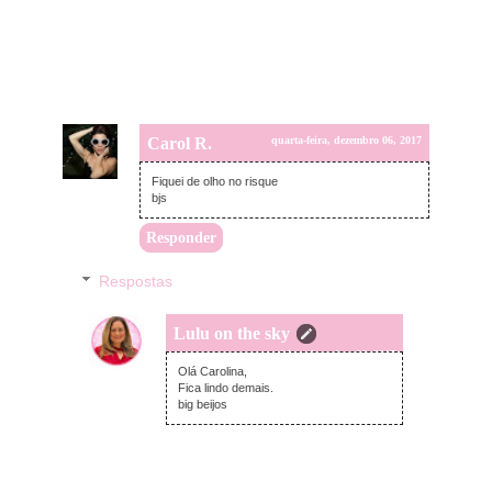
Carol R.
quarta-feira, dezembro 06, 2017
Fiquei de olho no risque
bjs
Responder
Respostas
Lulu on the sky
quarta-feira, dezembro 06, 2017
Olá Carolina,
Fica lindo demais.
big beijos