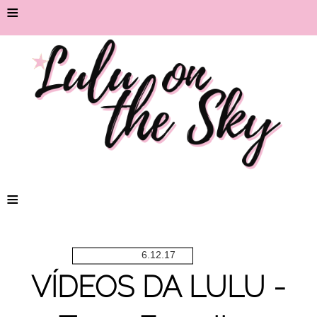
≡
≡
6.12.17
VÍDEOS DA LULU -