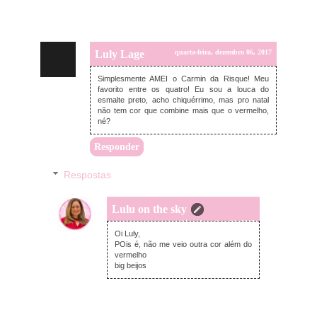
Luly Lage
quarta-feira, dezembro 06, 2017
Simplesmente AMEI o Carmin da Risque! Meu
favorito entre os quatro! Eu sou a louca do
esmalte preto, acho chiquérrimo, mas pro natal
não tem cor que combine mais que o vermelho,
né?
Responder
Respostas
Lulu on the sky
quarta-feira, dezembro 06, 2017
Oi Luly,
POis é, não me veio outra cor além do
vermelho
big beijos