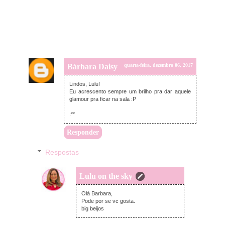
Bárbara Daisy
quarta-feira, dezembro 06, 2017
Lindos, Lulu!
Eu acrescento sempre um brilho pra dar aquele
glamour pra ficar na sala :P
:**
Responder
Respostas
Lulu on the sky
quarta-feira, dezembro 06, 2017
Olá Barbara,
Pode por se vc gosta.
big beijos