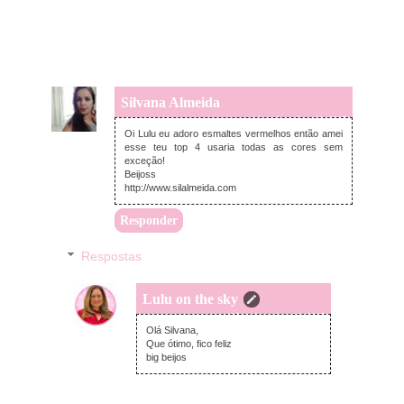
Silvana Almeida
quarta-feira, dezembro 06, 2017
Oi Lulu eu adoro esmaltes vermelhos então amei
esse teu top 4 usaria todas as cores sem
exceção!
Beijoss
http://www.silalmeida.com
Responder
Respostas
Lulu on the sky
quarta-feira, dezembro 06, 2017
Olá Silvana,
Que ótimo, fico feliz
big beijos