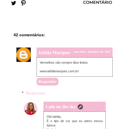
42 comentários:
Iathila Marques
terça-feira, dezembro 05, 2017
Vermelhos são sempre tãoo lindos
www.iathilamarques.com.br/
Responder
Respostas
Lulu on the sky
quarta-feira, dezembro 06, 2017
Olá Iathila,
È o tipo de cor que eu adoro nessa
época.