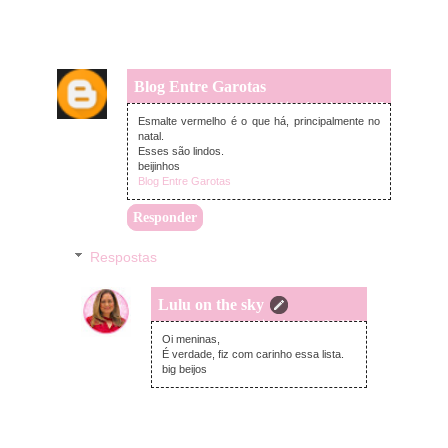
Blog Entre Garotas
quarta-feira, dezembro 06, 2017
Esmalte vermelho é o que há, principalmente no
natal.
Esses são lindos.
beijinhos
Blog Entre Garotas
Responder
Respostas
Lulu on the sky
quarta-feira, dezembro 06, 2017
Oi meninas,
É verdade, fiz com carinho essa lista.
big beijos