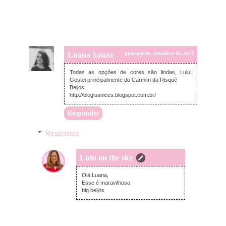
Luana Souza
quarta-feira, dezembro 06, 2017
Todas as opções de cores são lindas, Lulu!
Gostei principalmente do Carmim da Risqué
Beijos,
http://blogluanices.blogspot.com.br/
Responder
Respostas
Lulu on the sky
quarta-feira, dezembro 06, 2017
Olá Luana,
Esse é maravilhoso.
big beijos