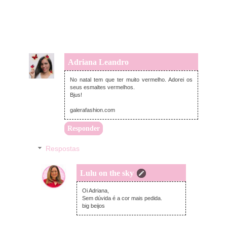
Adriana Leandro
quarta-feira, dezembro 06, 2017
No natal tem que ter muito vermelho. Adorei os
seus esmaltes vermelhos.
Bjus!
galerafashion.com
Responder
Respostas
Lulu on the sky
quarta-feira, dezembro 06, 2017
Oi Adriana,
Sem dúvida é a cor mais pedida.
big beijos