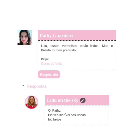
Pathy Guarnieri
quarta-feira, dezembro 06, 2017
Lulu, esses vermelhos estão lindos! Mas o
Balada foi meu preferido!
Beijo!
Cores do Vício
Responder
Respostas
Lulu on the sky
quarta-feira, dezembro 06, 2017
Oi Pathy,
Ele fica incrível nas unhas.
big beijos