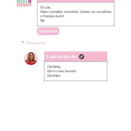
Oi Lulu,
Adoro esmaltes vermehos. Destes eu escolheria
o Passion da AH.
Bjs
Responder
Respostas
Lulu on the sky
sábado, dezembro 09, 2017
Olá Betty,
Ele é o meu favorito!
big beijos