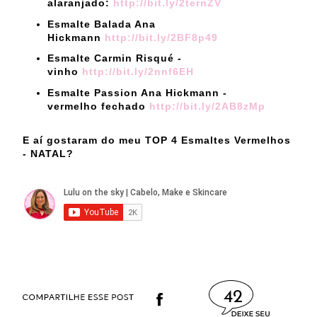
alaranjado:
http://bit.ly/2ternZV
Esmalte Balada Ana
Hickmann
http://bit.ly/2BF8p49
Esmalte Carmin Risqué -
vinho
http://bit.ly/2nnf6EH
Esmalte Passion Ana Hickmann -
vermelho fechado
http://bit.ly/2AB8zMp
E aí gostaram do meu TOP 4 Esmaltes Vermelhos
- NATAL?
42