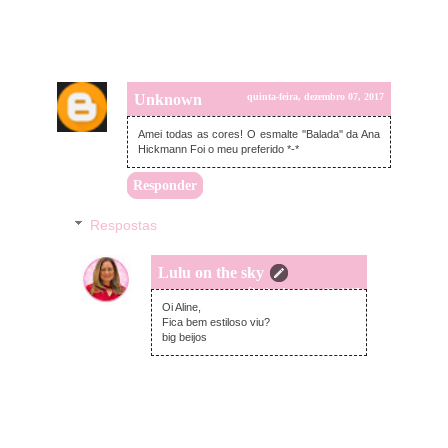
Unknown
quinta-feira, dezembro 07, 2017
Amei todas as cores! O esmalte ''Balada'' da Ana
Hickmann Foi o meu preferido *-*
Responder
Respostas
Lulu on the sky
sábado, dezembro 09, 2017
Oi Aline,
Fica bem estiloso viu?
big beijos