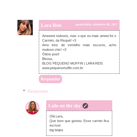
Lara Reis
quarta-feira, dezembro 06, 2017
Ameeeei todooos, mas o que eu mais ameei foi o
Carmim, da Risqué! <3
Amo tons de vemelho mais escuros, acho
muitooo chic! <3
Ótimo post!
Bisous,
BLOG PEQUENO MUFFIN | LARA REIS
www.pequenomuffin.com.br
Responder
Respostas
Lulu on the sky
quarta-feira, dezembro 06, 2017
Olá Lara,
Que bom que gostou. Esse carmin fica
incrível.
big beijos