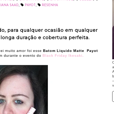
,
,
IANA SAAD
PAYOT
RESENHA
o, para qualquer ocasião em qualquer
 longa duração e cobertura perfeita.
rei muito amor foi esse
Batom Liquido Matte Payot
m durante o evento do
Black Friday Ikesaki.
O
A
b
v