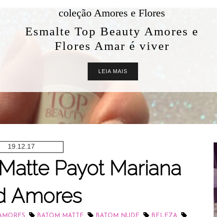
coleção Amores e Flores
Esmalte Top Beauty Amores e
Flores Amar é viver
LEIA MAIS
19.12.17
Matte Payot Mariana
d Amores
,
,
,
,
 AMORES
BATOM MATTE
BATOM NUDE
BELEZA