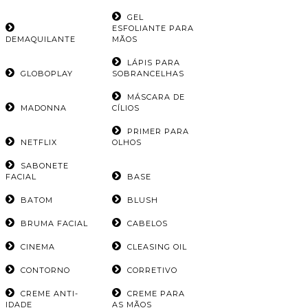
GEL
ESFOLIANTE PARA
DEMAQUILANTE
MÃOS
LÁPIS PARA
GLOBOPLAY
SOBRANCELHAS
MÁSCARA DE
MADONNA
CÍLIOS
PRIMER PARA
NETFLIX
OLHOS
SABONETE
FACIAL
BASE
BATOM
BLUSH
BRUMA FACIAL
CABELOS
CINEMA
CLEASING OIL
CONTORNO
CORRETIVO
CREME ANTI-
CREME PARA
IDADE
AS MÃOS