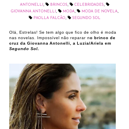
,
,
,
ANTONELLI
BRINCOS
CELEBRIDADES
,
,
,
GIOVANNA ANTONELLI
MODA
MODA DE NOVELA
,
PAOLLA FALCÃO
SEGUNDO SOL
Olá, Estrelas! Se tem algo que fico de olho é moda
nas novelas. Impossível não reparar n
o brinco de
cruz da Giovanna Antonelli, a Luzia/Ariela em
Segundo Sol.