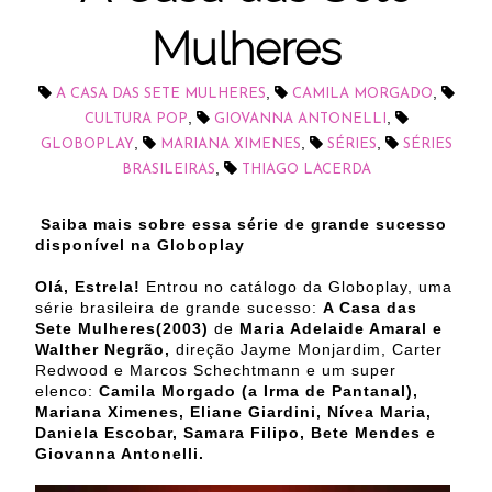
Mulheres
,
,
A CASA DAS SETE MULHERES
CAMILA MORGADO
,
,
CULTURA POP
GIOVANNA ANTONELLI
,
,
,
GLOBOPLAY
MARIANA XIMENES
SÉRIES
SÉRIES
,
BRASILEIRAS
THIAGO LACERDA
Saiba mais sobre essa série de grande sucesso
disponível na Globoplay
Olá, Estrela!
Entrou no catálogo da Globoplay, uma
série brasileira de grande sucesso:
A Casa das
Sete Mulheres(2003)
de
Maria Adelaide Amaral e
Walther Negrão,
direção Jayme Monjardim, Carter
Redwood e Marcos Schechtmann e um super
elenco:
Camila Morgado (a Irma de Pantanal),
Mariana Ximenes, Eliane Giardini, Nívea Maria,
Daniela Escobar, Samara Filipo, Bete Mendes e
Giovanna Antonelli.