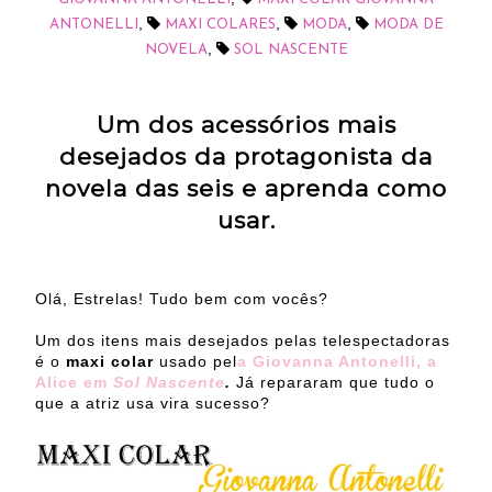
,
,
,
ANTONELLI
MAXI COLARES
MODA
MODA DE
,
NOVELA
SOL NASCENTE
Um dos acessórios mais
desejados da protagonista da
novela das seis e aprenda como
usar.
Olá, Estrelas! Tudo bem com vocês?
Um dos itens mais desejados pelas telespectadoras
é o
maxi colar
usado pel
a Giovanna Antonelli, a
Alice em
Sol Nascente
.
Já repararam que tudo o
que a atriz usa vira sucesso?