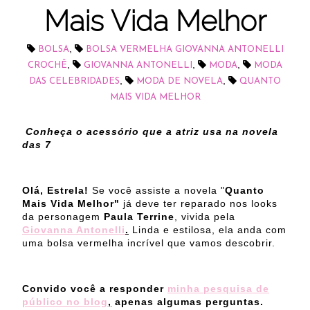
Mais Vida Melhor
,
BOLSA
BOLSA VERMELHA GIOVANNA ANTONELLI
,
,
,
CROCHÊ
GIOVANNA ANTONELLI
MODA
MODA
,
,
DAS CELEBRIDADES
MODA DE NOVELA
QUANTO
MAIS VIDA MELHOR
Conheça o acessório que a atriz usa na novela
das 7
Olá, Estrela!
Se você assiste a novela "
Quanto
Mais Vida Melhor"
já deve ter reparado nos looks
da personagem
Paula Terrine
, vivida pela
Giovanna Antonelli
.
Linda e estilosa, ela anda com
uma bolsa vermelha incrível que vamos descobrir.
Convido você a responder
minha pesquisa de
público no blog
,
apenas algumas perguntas.