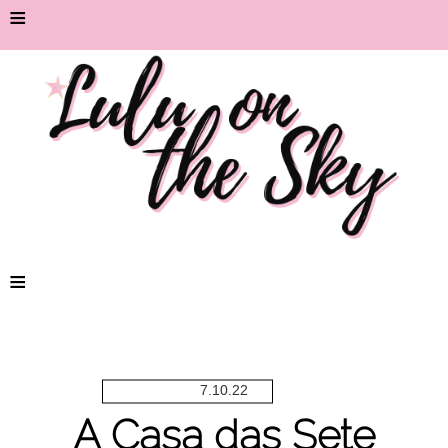
≡
≡
7.10.22
A Casa das Sete