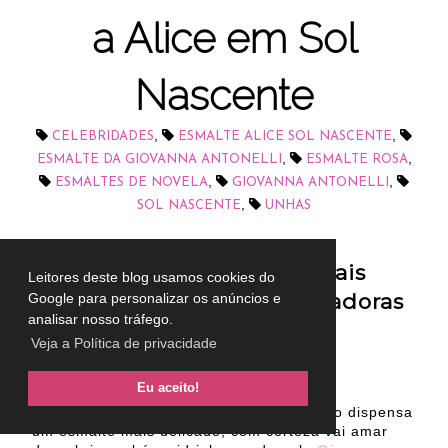
a Alice em Sol
Nascente
,
,
CELEBRIDADES
ESMALTE ALICE SOL NASCENTE
,
,
ESMALTE DA GIOVANNA ANTONELLI
ESMALTE ROSA
,
,
ESMALTES DE NOVELA
GIOVANNA ANTONELLI
,
SOL NASCENTE
UNHAS
Conheça o vidrinho mais
Leitores deste blog usamos cookies do
desejado pelas telespectadoras
Google para personalizar os anúncios e
analisar nosso tráfego.
da novela das 6.
Veja a Política de privacidade
Eu aceito!
Olá, Estrelas! Se você é daquelas que não dispensa
um esmalte mais delicado, com certeza vai amar