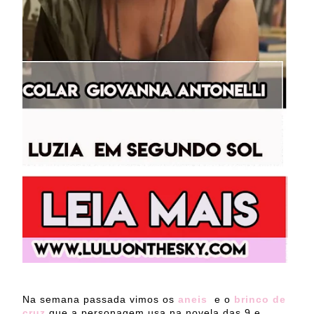
Na semana passada vimos os
aneis
e o
brinco de
cruz
que a personagem usa na novela das 9 e