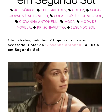
em Segundo Sol
,
,
,
ACESSÓRIOS
CELEBRIDADES
COLAR
COLAR
,
,
GIOVANNA ANTONELLI
COLAR LUZIA SEGUNDO SOL
,
,
GIOVANNA ANTONELLI
MODA
MODA DE
,
,
NOVELA
PRI SCHIAVIATTO
SEGUNDO SOL
Olá Estrelas, tudo bom? Hoje trago mais um
acessório:
Colar da
Giovanna Antonelli,
a Luzia
em Segundo Sol.