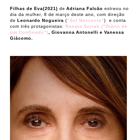
Filhas de Eva(2021)
de
Adriana Falcão
estreou no
dia da mulher, 8 de março deste ano, com direção
de
Leonardo Nogueira
(
"Sol Nascente"
) e conta
com três protagonistas:
Renata Sorrah ("Diário de
um Confinado")
, Giovanna Antonelli e Vanessa
Giácomo.