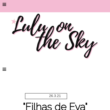
≡
≡
26.3.21
"Filhas de Eva"