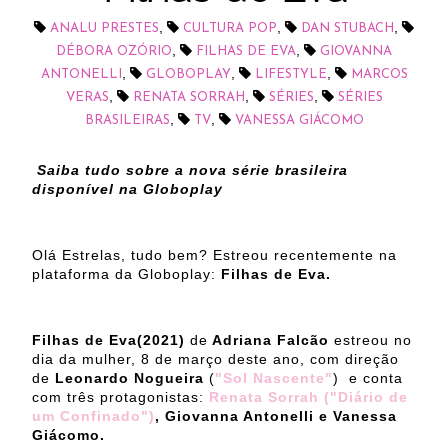
,
,
,
ANALU PRESTES
CULTURA POP
DAN STUBACH
,
,
DÉBORA OZÓRIO
FILHAS DE EVA
GIOVANNA
,
,
,
ANTONELLI
GLOBOPLAY
LIFESTYLE
MARCOS
,
,
,
VERAS
RENATA SORRAH
SÉRIES
SÉRIES
,
,
BRASILEIRAS
TV
VANESSA GIÁCOMO
Saiba tudo sobre a nova série brasileira
disponível na Globoplay
Olá Estrelas, tudo bem? Estreou recentemente na
plataforma da Globoplay:
Filhas de Eva.
Filhas de Eva(2021)
de
Adriana Falcão
estreou no
dia da mulher, 8 de março deste ano, com direção
de
Leonardo Nogueira
(
"Sol Nascente"
) e conta
com três protagonistas:
Renata Sorrah ("Diário de
um Confinado")
, Giovanna Antonelli e Vanessa
Giácomo.