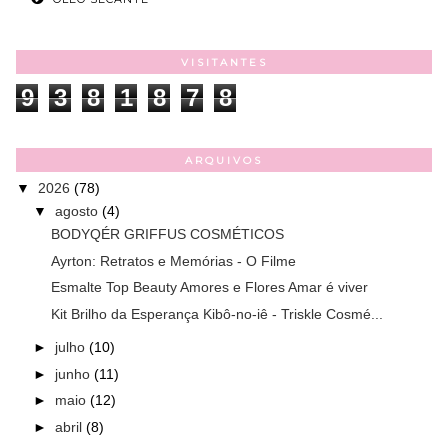
VISITANTES
9
3
8
1
8
7
8
ARQUIVOS
▼
2026
(78)
▼
agosto
(4)
BODYQÉR GRIFFUS COSMÉTICOS
Ayrton: Retratos e Memórias - O Filme
Esmalte Top Beauty Amores e Flores Amar é viver
Kit Brilho da Esperança Kibô-no-iê - Triskle Cosmé...
►
julho
(10)
►
junho
(11)
►
maio
(12)
►
abril
(8)