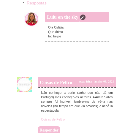
Respostas
Lulu on the sky
domingo, janeiro 10, 2021
Olá Cidália,
Que ótimo.
big beijos
Coisas de Feltro
sexta-feira, janeiro 08, 2021
Não conheço a serie (acho que não dá em
Portugal) mas conheço os actores. A Arlete Salles
sempre foi incrivel, lembro-me de vê-la nas
novelas (no tempo em que via novelas) e achá-la
espectacular.
Coisas de Feltro
Responder