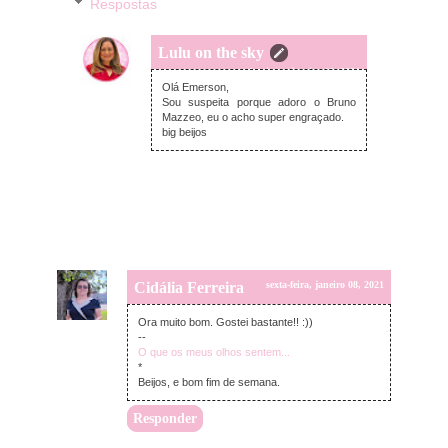
Respostas
Lulu on the sky
domingo, janeiro 10, 2021
Olá Emerson,
Sou suspeita porque adoro o Bruno
Mazzeo, eu o acho super engraçado.
big beijos
Cidália Ferreira
sexta-feira, janeiro 08, 2021
Ora muito bom. Gostei bastante!! :))
--
O que os meus olhos sentem...
*
Beijos, e bom fim de semana.
Responder