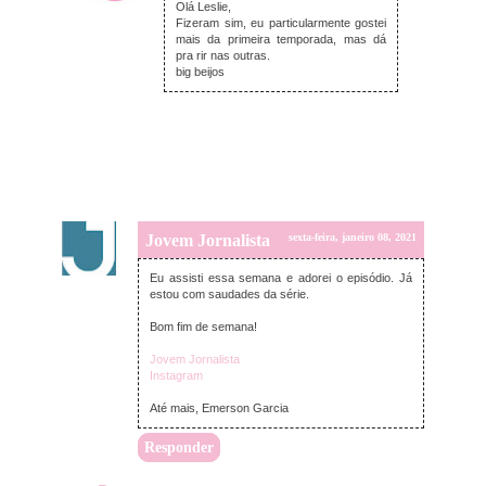
Olá Leslie,
Fizeram sim, eu particularmente gostei
mais da primeira temporada, mas dá
pra rir nas outras.
big beijos
Jovem Jornalista
sexta-feira, janeiro 08, 2021
Eu assisti essa semana e adorei o episódio. Já
estou com saudades da série.
Bom fim de semana!
Jovem Jornalista
Instagram
Até mais, Emerson Garcia
Responder