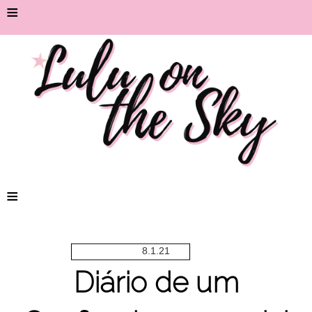
≡
≡
8.1.21
Diário de um