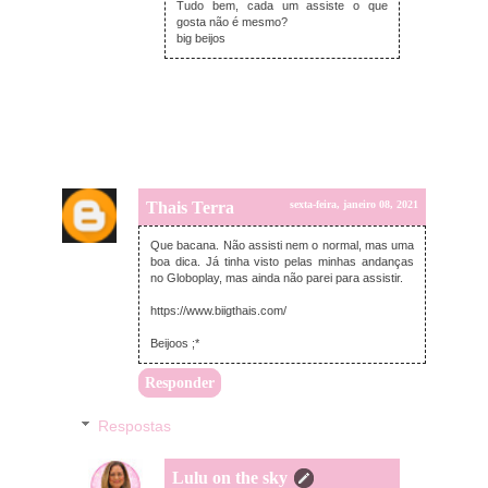
Tudo bem, cada um assiste o que
gosta não é mesmo?
big beijos
Thais Terra
sexta-feira, janeiro 08, 2021
Que bacana. Não assisti nem o normal, mas uma
boa dica. Já tinha visto pelas minhas andanças
no Globoplay, mas ainda não parei para assistir.
https://www.biigthais.com/
Beijoos ;*
Responder
Respostas
Lulu on the sky