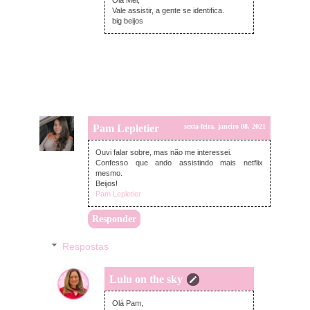
Vale assistir, a gente se identifica.
big beijos
Pam Lepletier
sexta-feira, janeiro 08, 2021
Ouvi falar sobre, mas não me interessei.
Confesso que ando assistindo mais netflix
mesmo.
Beijos!
Pam Lepletier
Responder
Respostas
Lulu on the sky
domingo, janeiro 10, 2021
Olá Pam,