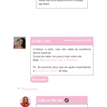
Ainda não está disponível em Portugal.
big beijos
Leslie Leite
sexta-feira, janeiro 08, 2021
Conheço a série, mas não sabia da existência
desse especial.
Gostei de saber um pouco mais sobre ele.
Beijo,
Blog Apenas Leite e Pimenta ♥
Ps. Se possível, peço que me ajude respondendo
a
pesquisa de público
do blog.
Responder
Respostas
Lulu on the sky
domingo, janeiro 10, 2021