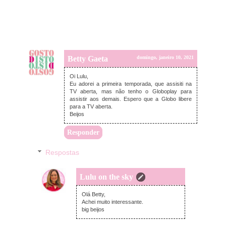
Betty Gaeta
domingo, janeiro 10, 2021
Oi Lulu,
Eu adorei a primeira temporada, que assisiti na
TV aberta, mas não tenho o Globoplay para
assistir aos demais. Espero que a Globo libere
para a TV aberta.
Beijos
Responder
Respostas
Lulu on the sky
segunda-feira, janeiro 18, 2021
Olá Betty,
Achei muito interessante.
big beijos