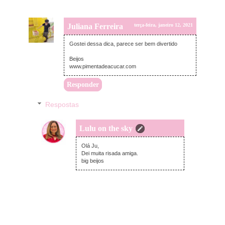
Juliana Ferreira
terça-feira, janeiro 12, 2021
Gostei dessa dica, parece ser bem divertido
Beijos
www.pimentadeacucar.com
Responder
Respostas
Lulu on the sky
segunda-feira, janeiro 18, 2021
Olá Ju,
Dei muita risada amiga.
big beijos