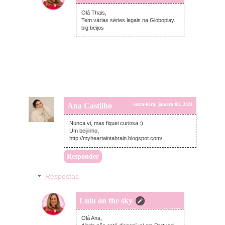
domingo, janeiro 10, 2021
Olá Thais,
Tem várias séries legais na Globoplay.
big beijos
Ana Castilho
sexta-feira, janeiro 08, 2021
Nunca vi, mas fiquei curiosa :)
Um beijinho,
http://myheartaintabrain.blogspot.com/
Responder
Respostas
Lulu on the sky
domingo, janeiro 10, 2021
Olá Ana,