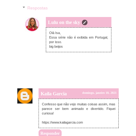
Respostas
Lulu on the sky
domingo, janeiro 10, 2021
Olá Isa,
Essa série não é exibida em Portugal,
por isso.
big beijos
Kaila Garcia
domingo, janeiro 10, 2021
Confesso que não vejo muitas coisas assim, mas
parece ser bem animado e divertido. Fiquei
curiosa!
https://www.kailagarcia.com
Responder