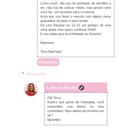
Como você, não sou de participar de desafios e
etc, não sou de colocar metas, mas gostei como
você fez: um incentivo para si mesma.
Acho que vou fazer o mesmo com alguns meus
guardados há tanto e tanto tempo.
Da Lisa Kleypas eu só só um pedaço de uma
série ainda, mas quero continuar. Amei!
E sou doida para ler A Rebelde do Deserto!
Beijoooos
Teca Machado
Responder
Respostas
Lulu on the sky
segunda-feira, janeiro 18, 2021
Olá Teca,
Espero que goste da Globoplay, você
respondeu sua leitora no meu
comentário, fique atenta da proxima vez
ok?
big beijos