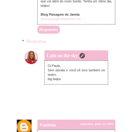
que vai além do rosto bonito. Tenha um ótimo dia,
beijos!
Blog Paisagem de Janela
www.paisagemdejanela.com
Responder
Respostas
Lulu on the sky
domingo, julho 14, 2019
Oi Paula,
Sem dúvida e você vê isso também no
teatro.
big beijos
Vanessa
sexta-feira, julho 12, 2019