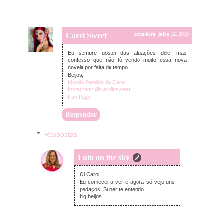
Carol Sweet
sexta-feira, julho 12, 2019
Eu sempre gostei das atuações dele, mas
confesso que não tô vendo muito essa nova
novela por falta de tempo.
Beijos,
Mundo Perdido da Carol
Instagram: @carolinsweet
Fan Page
Responder
Respostas
Lulu on the sky
domingo, julho 14, 2019
Oi Carol,
Eu comecei a ver e agora só vejo uns
pedaços. Super te entendo.
big beijos