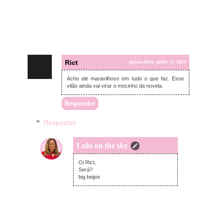
Rict
quinta-feira, julho 11, 2019
Acho ele maravilhoso em tudo o que faz. Esse
vilão ainda vai virar o mocinho da novela.
Responder
Respostas
Lulu on the sky
domingo, julho 14, 2019
Oi Rict,
Será?
big beijos