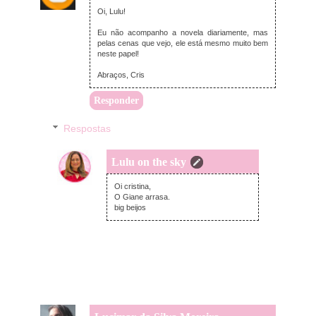
Oi, Lulu!
Eu não acompanho a novela diariamente, mas
pelas cenas que vejo, ele está mesmo muito bem
neste papel!
Abraços, Cris
Responder
Respostas
Lulu on the sky
domingo, julho 14, 2019
Oi cristina,
O Giane arrasa.
big beijos