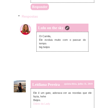
Responder
Respostas
Lulu on the sky
domingo, julho 14, 2019
Oi Camila,
Ele evoluiu muito com o passar do
tempo.
big beijos
Leidiana Pereira
quinta-feira, julho 11, 2019
Ele é um gato, adorava ver as novelas que ele
fazia, hehe
Beijos.
Diário da Lady