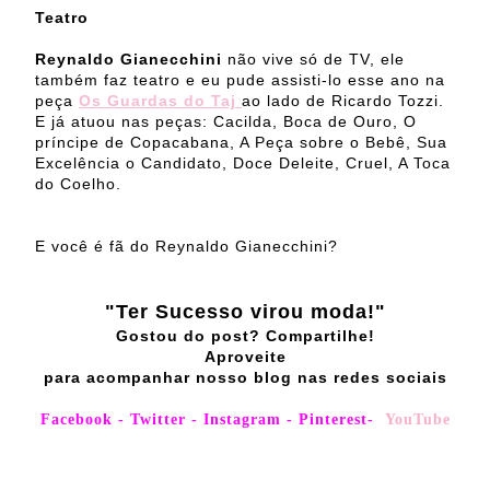
Teatro
Reynaldo Gianecchini
não vive só de TV, ele
também faz teatro e eu pude assisti-lo esse ano na
peça
Os Guardas do Taj
ao lado de Ricardo Tozzi.
E já atuou nas peças: Cacilda, Boca de Ouro, O
príncipe de Copacabana, A Peça sobre o Bebê, Sua
Excelência o Candidato, Doce Deleite, Cruel, A Toca
do Coelho.
E você é fã do Reynaldo Gianecchini?
"Ter Sucesso virou moda!"
Gostou do post? Compartilhe!
Aproveite
para acompanhar nosso blog nas redes sociais
Facebook
-
Twitter
-
Instagram
-
Pinterest
-
YouTube