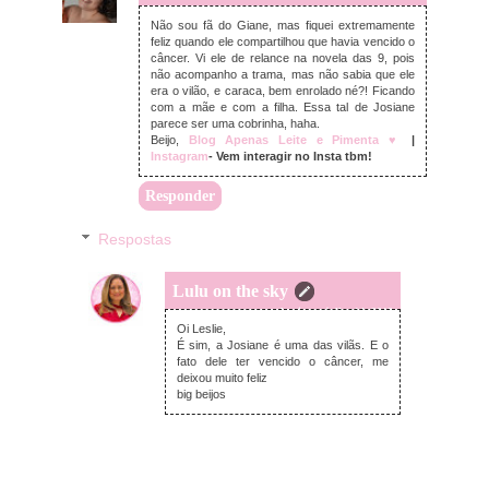
Não sou fã do Giane, mas fiquei extremamente
feliz quando ele compartilhou que havia vencido o
câncer. Vi ele de relance na novela das 9, pois
não acompanho a trama, mas não sabia que ele
era o vilão, e caraca, bem enrolado né?! Ficando
com a mãe e com a filha. Essa tal de Josiane
parece ser uma cobrinha, haha.
Beijo,
Blog Apenas Leite e Pimenta ♥
|
Instagram
- Vem interagir no Insta tbm!
Responder
Respostas
Lulu on the sky
domingo, julho 14, 2019
Oi Leslie,
É sim, a Josiane é uma das vilãs. E o
fato dele ter vencido o câncer, me
deixou muito feliz
big beijos