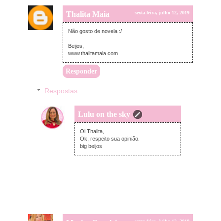
Thalita Maia
sexta-feira, julho 12, 2019
Não gosto de novela :/
Beijos,
www.thalitamaia.com
Responder
Respostas
Lulu on the sky
domingo, julho 14, 2019
Oi Thalita,
Ok, respeito sua opinião.
big beijos