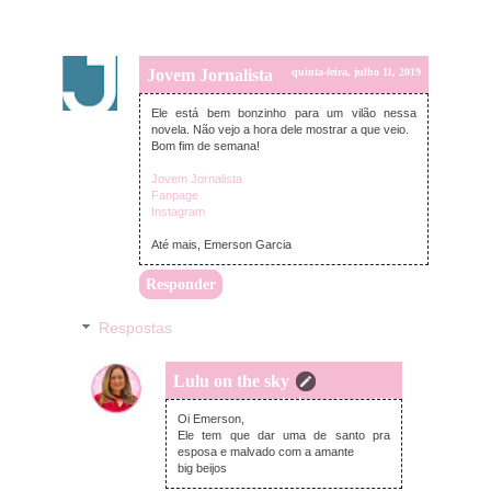
Jovem Jornalista
quinta-feira, julho 11, 2019
Ele está bem bonzinho para um vilão nessa
novela. Não vejo a hora dele mostrar a que veio.
Bom fim de semana!
Jovem Jornalista
Fanpage
Instagram
Até mais, Emerson Garcia
Responder
Respostas
Lulu on the sky
domingo, julho 14, 2019
Oi Emerson,
Ele tem que dar uma de santo pra
esposa e malvado com a amante
big beijos