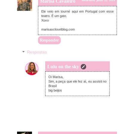
Marisa Cavaleiro
sexta-feira, julho 12, 2019
Ele veio em tourné aqui em Portugal com esse
teatro. É um gato.
Xoxo
marisasclosetblog.com
Responder
Respostas
Lulu on the sky
domingo, julho 14, 2019
Oi Marisa,
Sim, a peça que ele fez aí, eu assisti no
Brasil
big beijos