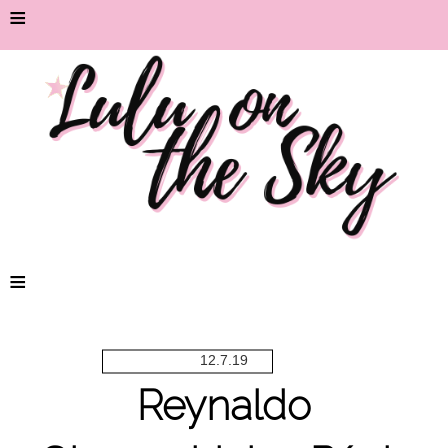
≡
≡
12.7.19
Reynaldo