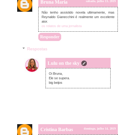
Bruna Maria
sábado, julho 13, 2019
Não tenho assistido novela ultimamente, mas
Reynaldo Gianecchini é realmente um excelente
ator.
os relatos de uma jornalista
Responder
Respostas
Lulu on the sky
domingo, julho 14, 2019
Oi Bruna,
Ele se supera.
big beijos
Cristina Barbas
domingo, julho 14, 2019