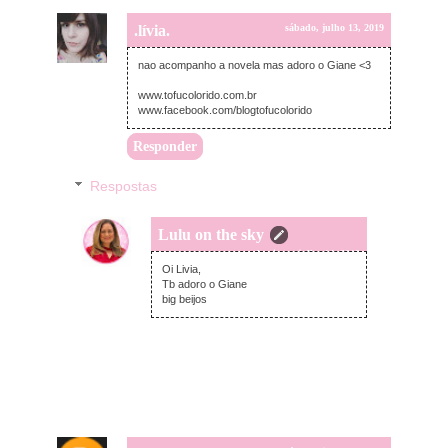
.lívia.
sábado, julho 13, 2019
nao acompanho a novela mas adoro o Giane <3
www.tofucolorido.com.br
www.facebook.com/blogtofucolorido
Responder
Respostas
Lulu on the sky
domingo, julho 14, 2019
Oi Livia,
Tb adoro o Giane
big beijos