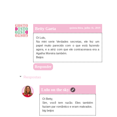
Betty Gaeta
quinta-feira, julho 11, 2019
Oi Lulu,
Na mini serie Verdades secretas, ele fez um
papel muito parecido com o que está fazendo
agora, e a atriz com que ele contracenava era a
Agatha Moreira também.
Beijos
Responder
Respostas
Lulu on the sky
domingo, julho 14, 2019
Oi Betty,
Sim, você tem razão. Eles também
faziam par romântico e eram malvados.
big beijos