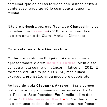
combinar que as cenas tórridas com ambas deixa a
gente suspirando ao vê-lo com pouca roupa na
telinha.
Não é a primeira vez que Reynaldo Gianecchini vive
um vilão. Em
Passione
(2010), o ator viveu Fred
que era amante de Clara (Mariana Ximenes).
Curiosidades sobre Gianecchini
O ator é nascido em Birigui e foi casado com a
apresentadora e atriz
Marilia Gabriela.
Além disso
venceu a luta contra um câncer linfático em 2011. É
formado em Direito pela PUC/SP, mas nunca
exerceu a profissão, virou modelo e depois ator.
Ao lado da atriz
Giovanna Antonelli
fez diversos
trabalhos e for par romântico nas novelas: Da Cor
do Pecado, Sete Pecados, Em Família, além dos
filmes
SOS Mulheres ao Mar 1
e
2
.
São tão amigos
que tem uma sociedade em um restaurante Pomar