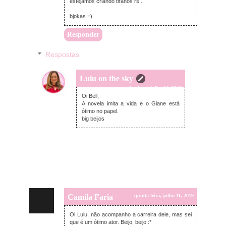
estejamos criando tiranos rs...
bjokas =)
Responder
Respostas
Lulu on the sky
domingo, julho 14, 2019
Oi Bell,
A novela imita a vida e o Giane está
ótimo no papel.
big beijos
Camila Faria
quinta-feira, julho 11, 2019
Oi Lulu, não acompanho a carreira dele, mas sei
que é um ótimo ator. Beijo, beijo :*