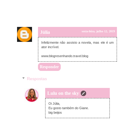
Júlia
sexta-feira, julho 12, 2019
Infelizmente não assisto a novela, mas ele é um
ator incrível.
www.blogresenhando.travel.blog
Responder
Respostas
Lulu on the sky
domingo, julho 14, 2019
Oi Júlia,
Eu gosto também do Giane.
big beijos