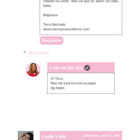
rolando na Globo. Mas sei que eu adoro um vilão,
haha.
Beijoooos
Teca Machado
www.casosacasoselivros.com
Responder
Respostas
Lulu on the sky
domingo, julho 14, 2019
Oi Teca,
Mas ele está incrível no papel.
big beijos
Leslie Leite
quinta-feira, julho 11, 2019