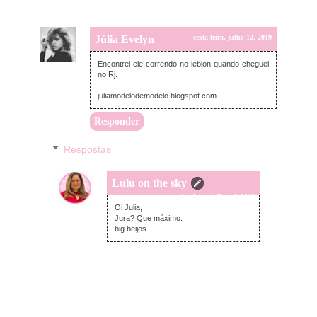
Júlia Evelyn
sexta-feira, julho 12, 2019
Encontrei ele correndo no leblon quando cheguei
no Rj.
juliamodelodemodelo.blogspot.com
Responder
Respostas
Lulu on the sky
domingo, julho 14, 2019
Oi Julia,
Jura? Que máximo.
big beijos