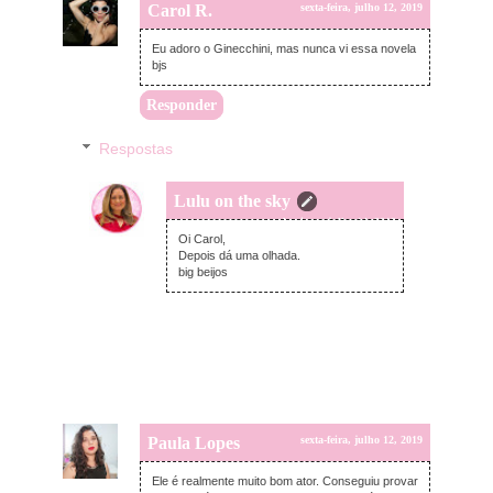
Carol R.
sexta-feira, julho 12, 2019
Eu adoro o Ginecchini, mas nunca vi essa novela
bjs
Responder
Respostas
Lulu on the sky
domingo, julho 14, 2019
Oi Carol,
Depois dá uma olhada.
big beijos
Paula Lopes
sexta-feira, julho 12, 2019
Ele é realmente muito bom ator. Conseguiu provar