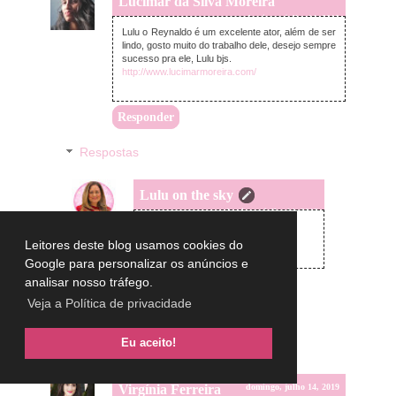
Lucimar da Silva Moreira
domingo, julho 14, 2019
Lulu o Reynaldo é um excelente ator, além de ser
lindo, gosto muito do trabalho dele, desejo sempre
sucesso pra ele, Lulu bjs.
http://www.lucimarmoreira.com/
Responder
Respostas
Lulu on the sky
domingo, julho 14, 2019
Oi Lucimar,
Concordo com vc
Leitores deste blog usamos cookies do
big beijos
Google para personalizar os anúncios e
analisar nosso tráfego.
Veja a Política de privacidade
Eu aceito!
Virgínia Ferreira
domingo, julho 14, 2019