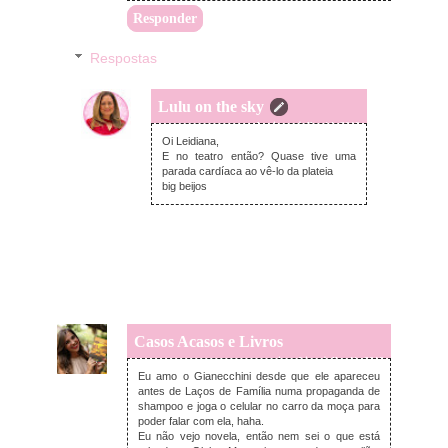
Responder
Respostas
Lulu on the sky
domingo, julho 14, 2019
Oi Leidiana,
E no teatro então? Quase tive uma
parada cardíaca ao vê-lo da plateia
big beijos
Casos Acasos e Livros
quinta-feira, julho 11, 2019
Eu amo o Gianecchini desde que ele apareceu
antes de Laços de Família numa propaganda de
shampoo e joga o celular no carro da moça para
poder falar com ela, haha.
Eu não vejo novela, então nem sei o que está