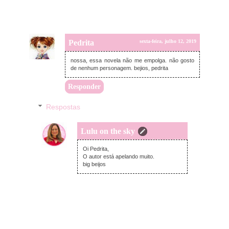
Pedrita
sexta-feira, julho 12, 2019
nossa, essa novela não me empolga. não gosto
de nenhum personagem. bejios, pedrita
Responder
Respostas
Lulu on the sky
domingo, julho 14, 2019
Oi Pedrita,
O autor está apelando muito.
big beijos