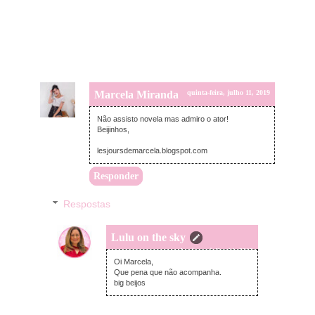
Marcela Miranda
quinta-feira, julho 11, 2019
Não assisto novela mas admiro o ator!
Beijinhos,
lesjoursdemarcela.blogspot.com
Responder
Respostas
Lulu on the sky
domingo, julho 14, 2019
Oi Marcela,
Que pena que não acompanha.
big beijos