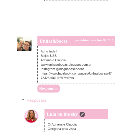
Unhas&bocas
quarta-feira, setembro 16, 2015
Acho linda!!
Beijos U&B
Adriana e Cláudia
www.unhasebocas.blogspot.com.br
Instagram @blogunhasebocas
https://www.facebook.com/pages/Unhasbocas/47
7832645611169?fref=ts
Responder
Respostas
Lulu on the sky
quarta-feira, setembro 16, 2015
Oi Adriana e Claudia,
Obrigada pela visita