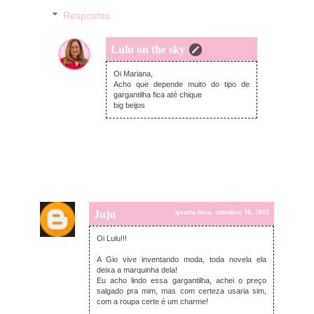
Respostas
Lulu on the sky
quarta-feira, setembro 16, 2015
Oi Mariana,
Acho que depende muito do tipo de
gargantilha fica até chique
big beijos
Juju
quarta-feira, setembro 16, 2015
Oi Lulu!!!
A Gio vive inventando moda, toda novela ela
deixa a marquinha dela!
Eu acho lindo essa gargantilha, achei o preço
salgado pra mim, mas com certeza usaria sim,
com a roupa certe é um charme!