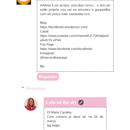
A Atena é um arraso, uma diva rsrsrs... e tem um
estilo próprio, vou ver se encontro a gargantilha
com um preço mais camarada rsrs.
Blog:
https://bicoflorido.wordpress.com/
Canal:
https://www.youtube.com/channel/UC7Ve0abprel
w6vfcYk-eP4A
Fan Page:
https://www.facebook.com/bicoflorido
Instagram:
@macarolinearaujo
Bjs
Responder
Respostas
Lulu on the sky
quarta-feira, setembro 16, 2015
Oi Maria Caroline,
Com certeza já deve ter na 25 de
março
big beijos