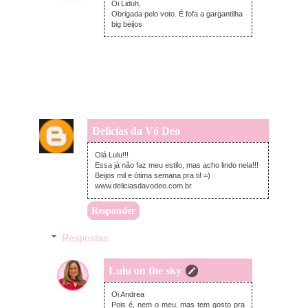
Oi Liduh,
Obrigada pelo voto. É fofa a gargantilha
big beijos
Delícias da Vó Deo
quarta-feira, setembro 16, 2015
Olá Lulu!!!
Essa já não faz meu estilo, mas acho lindo nela!!!
Beijos mil e ótima semana pra ti! =)
www.deliciasdavodeo.com.br
Responder
Respostas
Lulu on the sky
quarta-feira, setembro 16, 2015
Oi Andrea
Pois é, nem o meu, mas tem gosto pra