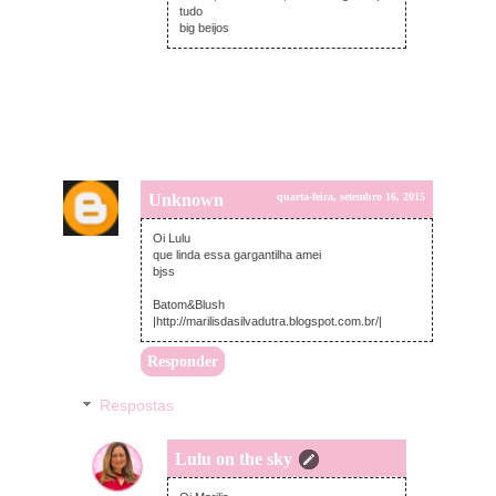
tudo
big beijos
Unknown
quarta-feira, setembro 16, 2015
Oi Lulu
que linda essa gargantilha amei
bjss
Batom&Blush
|http://marilisdasilvadutra.blogspot.com.br/|
Responder
Respostas
Lulu on the sky
quarta-feira, setembro 16, 2015