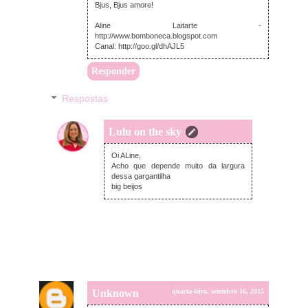
Bjus, Bjus amore!
Aline Laitarte -
http://www.bomboneca.blogspot.com
Canal: http://goo.gl/dhAJL5
Responder
Respostas
Lulu on the sky
quarta-feira, setembro 16, 2015
Oi ALine,
Acho que depende muito da largura
dessa gargantilha
big beijos
Unknown
quarta-feira, setembro 16, 2015