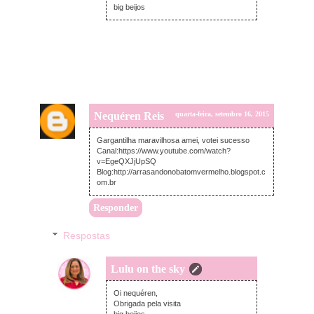
big beijos
Nequéren Reis
quarta-feira, setembro 16, 2015
Gargantilha maravilhosa amei, votei sucesso
Canal:https://www.youtube.com/watch?
v=EgeQXJjUpSQ
Blog:http://arrasandonobatomvermelho.blogspot.c
om.br
Responder
Respostas
Lulu on the sky
quarta-feira, setembro 16, 2015
Oi nequéren,
Obrigada pela visita
big beijos