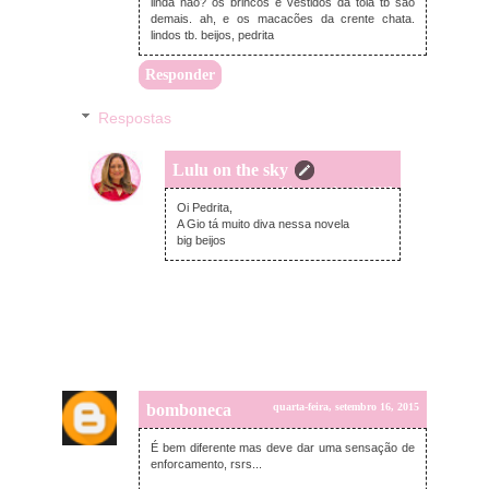
linda não? os brincos e vestidos da tóia tb são
demais. ah, e os macacões da crente chata.
lindos tb. beijos, pedrita
Responder
Respostas
Lulu on the sky
quarta-feira, setembro 16, 2015
Oi Pedrita,
A Gio tá muito diva nessa novela
big beijos
bomboneca
quarta-feira, setembro 16, 2015
É bem diferente mas deve dar uma sensação de
enforcamento, rsrs...