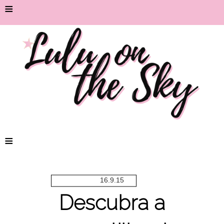
≡
≡
16.9.15
Descubra a