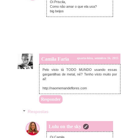
Oi Priscila,
Como não amar o que ela usa?
big beijos
Camila Faria
quarta-feira, setembro 16, 2015
Pelo visto tá TODO MUNDO usando essas
gargantilhas de metal, né? Tenho visto muito por
aí!
http://naomemandeflores.com
Responder
Respostas
Lulu on the sky
quarta-feira, setembro 16, 2015
Oi Camila,