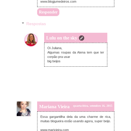
www.blogjumedeiros.com
Responder
Respostas
Lulu on the sky
quarta-feira, setembro 16, 2015
Oi Juliana,
Algumas roupas da Atena tem que ter
corpão pra usar
big beijos
Mariana Vieira
quarta-feira, setembro 16, 2015
Essa gargantilha dela da uma charme de rica,
muitas blogueira estão usando agora, super beijo.
www.marivieira.com