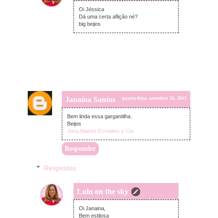
quarta-feira, setembro 16, 2015
Oi Jéssica
Dá uma certa aflição né?
big beijos
Janaína Santos
quarta-feira, setembro 16, 2015
Bem linda essa gargantilha.
Beijos
Jana Makes Esmaltes e Cia
Responder
Respostas
Lulu on the sky
quarta-feira, setembro 16, 2015
Oi Janaina,
Bem estilosa