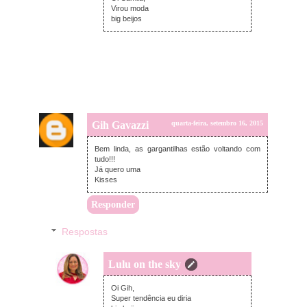
Virou moda
big beijos
Gih Gavazzi
quarta-feira, setembro 16, 2015
Bem linda, as gargantilhas estão voltando com
tudo!!!
Já quero uma
Kisses
Responder
Respostas
Lulu on the sky
quarta-feira, setembro 16, 2015
Oi Gih,
Super tendência eu diria