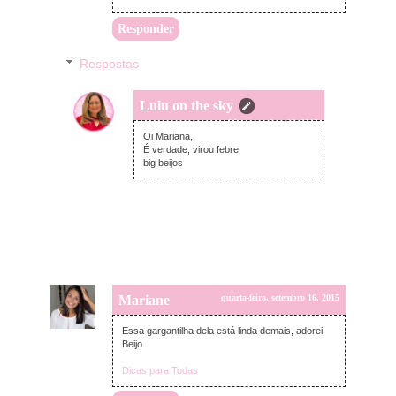
Responder
Respostas
Lulu on the sky
quarta-feira, setembro 16, 2015
Oi Mariana,
É verdade, virou febre.
big beijos
Mariane
quarta-feira, setembro 16, 2015
Essa gargantilha dela está linda demais, adorei!
Beijo
Dicas para Todas