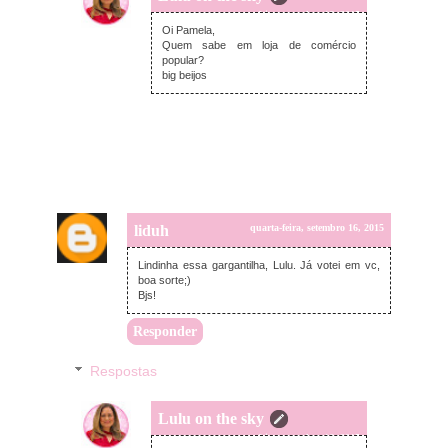
quarta-feira, setembro 16, 2015
Oi Pamela,
Quem sabe em loja de comércio
popular?
big beijos
liduh
quarta-feira, setembro 16, 2015
Lindinha essa gargantilha, Lulu. Já votei em vc,
boa sorte;)
Bjs!
Responder
Respostas
Lulu on the sky
quarta-feira, setembro 16, 2015