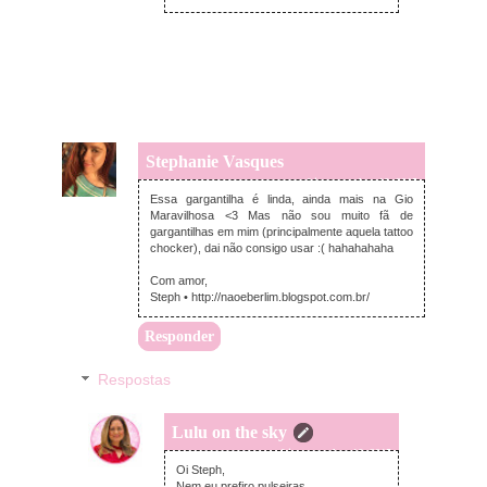
Stephanie Vasques
quarta-feira, setembro 16, 2015
Essa gargantilha é linda, ainda mais na Gio
Maravilhosa <3 Mas não sou muito fã de
gargantilhas em mim (principalmente aquela tattoo
chocker), dai não consigo usar :( hahahahaha
Com amor,
Steph • http://naoeberlim.blogspot.com.br/
Responder
Respostas
Lulu on the sky
quarta-feira, setembro 16, 2015
Oi Steph,
Nem eu prefiro pulseiras