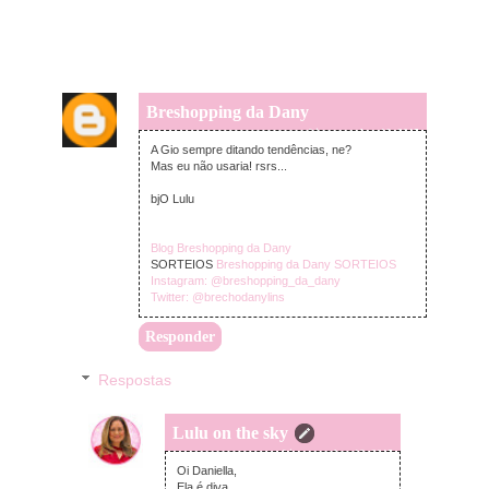
Breshopping da Dany
quarta-feira, setembro 16, 2015
A Gio sempre ditando tendências, ne?
Mas eu não usaria! rsrs...
bjO Lulu
Blog Breshopping da Dany
SORTEIOS
Breshopping da Dany SORTEIOS
Instagram: @breshopping_da_dany
Twitter: @brechodanylins
Responder
Respostas
Lulu on the sky
quarta-feira, setembro 16, 2015
Oi Daniella,
Ela é diva