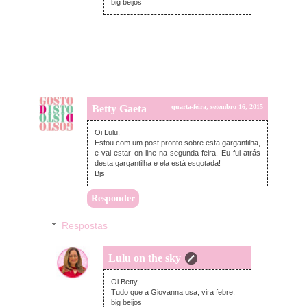
big beijos
Betty Gaeta
quarta-feira, setembro 16, 2015
Oi Lulu,
Estou com um post pronto sobre esta gargantilha,
e vai estar on line na segunda-feira. Eu fui atrás
desta gargantilha e ela está esgotada!
Bjs
Responder
Respostas
Lulu on the sky
quarta-feira, setembro 16, 2015
Oi Betty,
Tudo que a Giovanna usa, vira febre.
big beijos