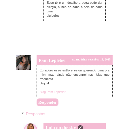
Esse tb é um detalhe a peça pode dar
alergia, nunca se sabe a pele de cada
uma
big beijos
Pam Lepletier
quarta-feira, setembro 16, 2015
Eu adoro esse estilo e estou querendo uma pra
mim, mas ainda não encontrei nas lojas que
frequento.
Beijos!
Blog Pam Lepletier
Responder
Respostas
Lulu on the sky