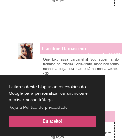
Caroline Damasceno
quarta-feira, setembro 16, 2015
Que luxo essa gargantilha! Sou super fã do
trabalho da Priscilla Schiavinato, ainda não tenho
nenhuma peça dela mas está na minha wishlist
<33
http://www.lenouveaugrunge.com/
Leitores deste blog usamos cookies do
Responder
Google para personalizar os anúncios e
analisar nosso tráfego.
Respostas
Veja a Política de privacidade
Lulu on the sky
Eu aceito!
quarta-feira, setembro 16, 2015
Oi Caroline,
Vai ter q esperar um pouco pra comprar
big bejos