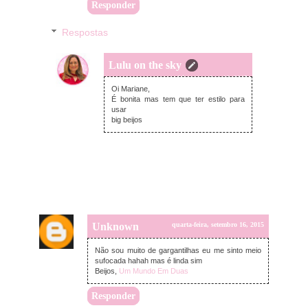
Responder
Respostas
Lulu on the sky
quarta-feira, setembro 16, 2015
Oi Mariane,
É bonita mas tem que ter estilo para
usar
big beijos
Unknown
quarta-feira, setembro 16, 2015
Não sou muito de gargantilhas eu me sinto meio
sufocada hahah mas é linda sim
Beijos,
Um Mundo Em Duas
Responder