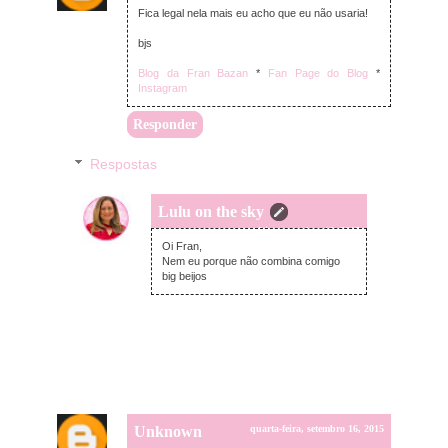
Fica legal nela mais eu acho que eu não usaria!
bjs
Blog da Fran Bazan
*
Fan Page do Blog
*
Instagram
Responder
Respostas
Lulu on the sky
quarta-feira, setembro 16, 2015
Oi Fran,
Nem eu porque não combina comigo
big beijos
Unknown
quarta-feira, setembro 16, 2015