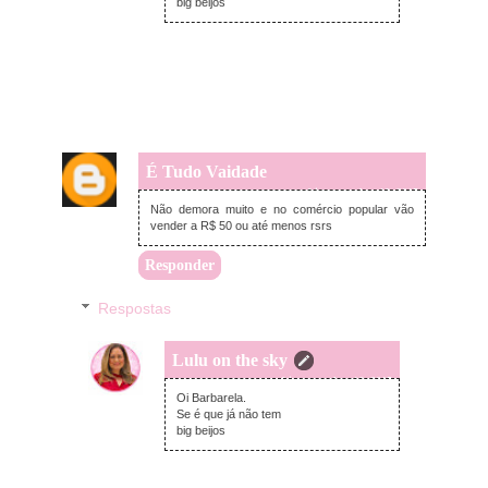
big beijos
É Tudo Vaidade
quarta-feira, setembro 16, 2015
Não demora muito e no comércio popular vão
vender a R$ 50 ou até menos rsrs
Responder
Respostas
Lulu on the sky
quarta-feira, setembro 16, 2015
Oi Barbarela.
Se é que já não tem
big beijos