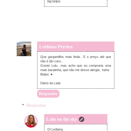
big beijos
Leidiana Pereira
quarta-feira, setembro 16, 2015
Que gargantilha mais linda.. E o preço até que
não é tão caro..
Gostei Lulu.. mas acho que eu compraria uma
mais baratinha, que não me desse alergia.. haha
Beijos. ♥
Diário da Lady
Responder
Respostas
Lulu on the sky
quarta-feira, setembro 16, 2015
Oi Lediana,