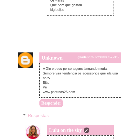
Oi Marilis
Que bom que gostou
big beijos
Unknown
quarta-feira, setembro 16, 2015
A Gio e seus personagens lançando moda.
Sempre vira tendência os acessórios que ela usa
na tv.
Bjão,
Pri
www.pareinos25.com
Responder
Respostas
Lulu on the sky
quarta-feira, setembro 16, 2015