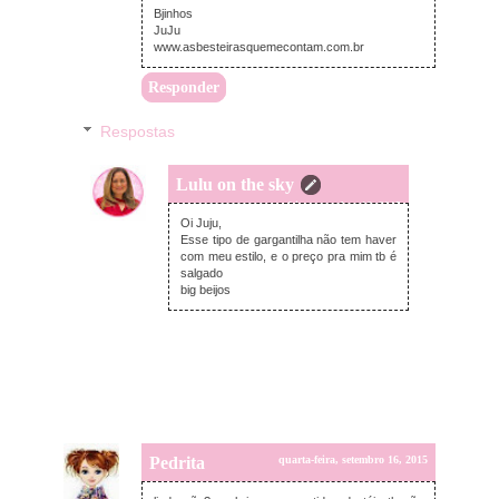
Bjinhos
JuJu
www.asbesteirasquemecontam.com.br
Responder
Respostas
Lulu on the sky
quarta-feira, setembro 16, 2015
Oi Juju,
Esse tipo de gargantilha não tem haver
com meu estilo, e o preço pra mim tb é
salgado
big beijos
Pedrita
quarta-feira, setembro 16, 2015