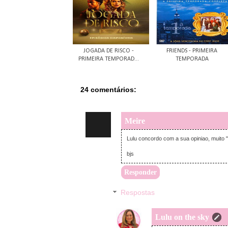
JOGADA DE RISCO -
FRIENDS - PRIMEIRA
PRIMEIRA TEMPORAD...
TEMPORADA
24 comentários:
Meire
Lulu concordo com a sua opiniao, muito "
bjs
Responder
Respostas
Lulu on the sky