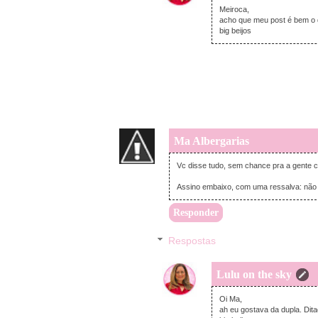
Meiroca,
acho que meu post é bem o 
big beijos
Ma Albergarias
Vc disse tudo, sem chance pra a gente c
Assino embaixo, com uma ressalva: não ou
Responder
Respostas
Lulu on the sky
Oi Ma,
ah eu gostava da dupla. Dita