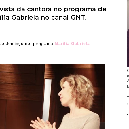
evista da cantora no programa de
ília Gabriela no canal GNT.
a de domingo no programa
Marilia Gabriela
O
A
b
v