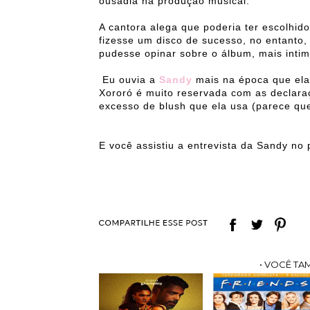
ousadia na produção musical.
A cantora alega que poderia ter escolhid
fizesse um disco de sucesso, no entanto,
pudesse opinar sobre o álbum, mais intim
Eu ouvia a
Sandy
mais na época que ela
Xororó é muito reservada com as declar
excesso de blush que ela usa (parece qu
E você assistiu a entrevista da Sandy n
• VOCÊ TA