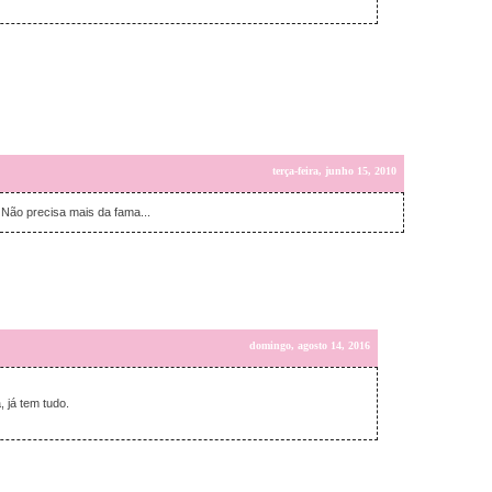
terça-feira, junho 15, 2010
 Não precisa mais da fama...
domingo, agosto 14, 2016
 já tem tudo.