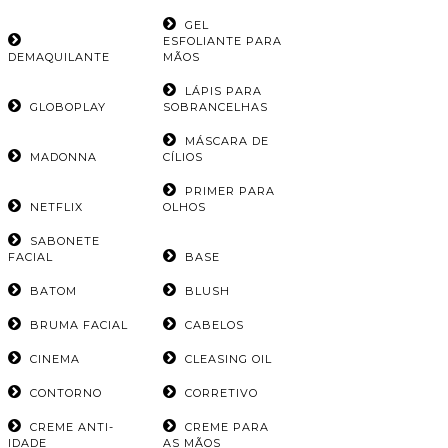
GEL
ESFOLIANTE PARA
DEMAQUILANTE
MÃOS
LÁPIS PARA
GLOBOPLAY
SOBRANCELHAS
MÁSCARA DE
MADONNA
CÍLIOS
PRIMER PARA
NETFLIX
OLHOS
SABONETE
FACIAL
BASE
BATOM
BLUSH
BRUMA FACIAL
CABELOS
CINEMA
CLEASING OIL
CONTORNO
CORRETIVO
CREME ANTI-
CREME PARA
IDADE
AS MÃOS