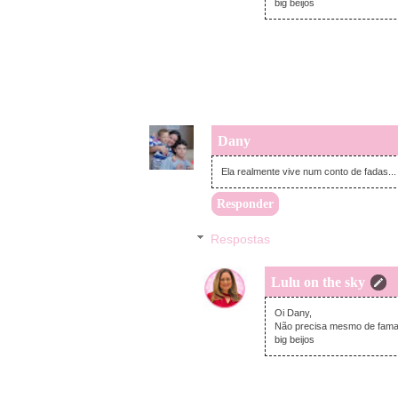
big beijos
Dany
Ela realmente vive num conto de fadas...
Responder
Respostas
Lulu on the sky
Oi Dany,
Não precisa mesmo de fama,
big beijos