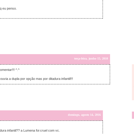
q eu penso.
terça-feira, junho 15, 2010
omentar!!! ^.^
via a dupla por opção mas por ditadura infantil!!!
domingo, agosto 14, 2016
dura infantil?? a Lumena foi cruel com vc.