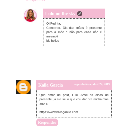
Lulu on the sky
quarta-feira, abril 24, 2019
Oi Pedrita,
Concordo. Dia das mães é presente
para a mãe e não para casa não é
mesmo?
big beijos
Kaila Garcia
segunda-feira, abril 22, 2019
Que amor de post, Lulu. Amei as dicas de
presente, já até sei o que vou dar pra minha mãe
agora!
https://www.kailagarcia.com
Responder