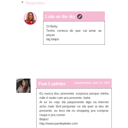
Respostas
Lulu on the sky
quarta-feira, abril 24, 2019
Oi Betty,
Tenho certeza de que vai amar as
peças
big beijos
Pam Lepletier
segunda-feira, abril 22, 2019
Eu nunca dou presentes surpresa porque minha
mãe é muito ruim pra presente. haha
Ai se eu vejo ela paquerando algo na internet
acho mais fácil perguntar se ela quer ai dou de
presente, ou levo ela no shopping pra comprar
roupa e pra comer.
Beijos!
http://www.pamlepletier.com