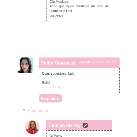
Olá Monique,
Acho que ajuda bastante na hora de
escolher o look
big beijos
Pathy Guarnieri
segunda-feira, abril 22, 2019
Boas sugestões, Lulu!
Beijo!
Cores do Vício
Responder
Respostas
Lulu on the sky
quarta-feira, abril 24, 2019
Oi Pathy,