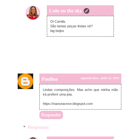
Lulu on the sky
quarta-feira, abril 24, 2019
Oi Camila,
São tantas peças lindas né?
big beijos
Paulina
segunda-feira, abril 22, 2019
Lindas composições. Mas acho que minha mãe
irá preferir uma joia.
https://naoseavexe.blogspot.com
Responder
Respostas