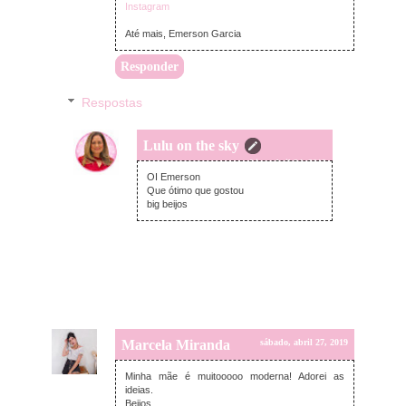
Instagram
Até mais, Emerson Garcia
Responder
Respostas
Lulu on the sky
quarta-feira, abril 24, 2019
OI Emerson
Que ótimo que gostou
big beijos
Marcela Miranda
sábado, abril 27, 2019
Minha mãe é muitooooo moderna! Adorei as
ideias.
Beijos,