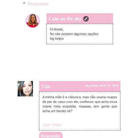
Respostas
Lulu on the sky
quarta-feira, abril 24, 2019
Oi Anete,
No site existem algumas opções
big beijos
Vân
terça-feira, abril 23, 2019
A minha mãe é a clássica, mas não usaria roupas
de par de vaso com ela, confesso que acho essa
mania meio esquisita, maaaas, tem gente que
acha um barato né?
Zíper Chique
Responder