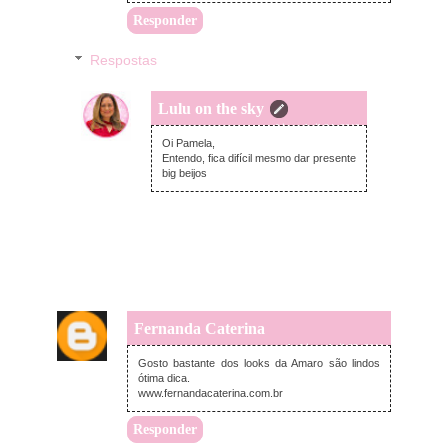
Responder
Respostas
Lulu on the sky
quarta-feira, abril 24, 2019
Oi Pamela,
Entendo, fica difícil mesmo dar presente
big beijos
Fernanda Caterina
segunda-feira, abril 22, 2019
Gosto bastante dos looks da Amaro são lindos
ótima dica.
www.fernandacaterina.com.br
Responder