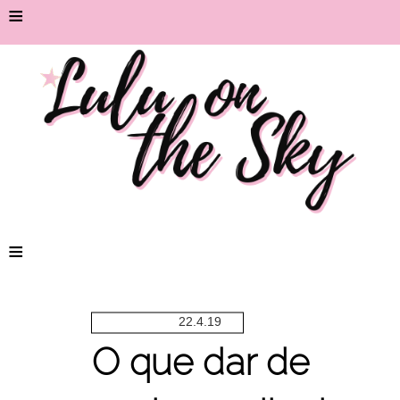
≡
≡
22.4.19
O que dar de