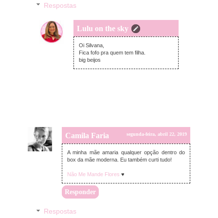
Respostas
Lulu on the sky
quarta-feira, abril 24, 2019
Oi Silvana,
Fica fofo pra quem tem filha.
big beijos
Camila Faria
segunda-feira, abril 22, 2019
A minha mãe amaria qualquer opção dentro do
box da mãe moderna. Eu também curti tudo!
Não Me Mande Flores
♥
Responder
Respostas