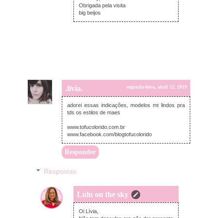
Obrigada pela visita
big beijos
.lívia.
segunda-feira, abril 22, 2019
adorei essas indicações, modelos mt lindos pra
tds os estilos de maes
www.tofucolorido.com.br
www.facebook.com/blogtofucolorido
Responder
Respostas
Lulu on the sky
quarta-feira, abril 24, 2019
Oi Lívia,