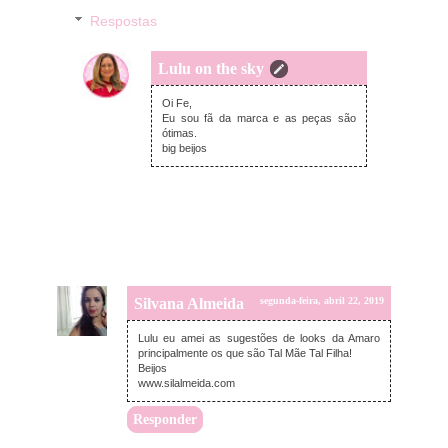
Respostas
Lulu on the sky
quarta-feira, abril 24, 2019
Oi Fe,
Eu sou fã da marca e as peças são
ótimas.
big beijos
Silvana Almeida
segunda-feira, abril 22, 2019
Lulu eu amei as sugestões de looks da Amaro
principalmente os que são Tal Mãe Tal Filha!
Beijos
www.silalmeida.com
Responder