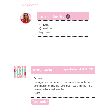
Respostas
Lulu on the sky
quarta-feira, abril 24, 2019
OI Kaila,
Que ótimo.
big beijos
Betty Gaeta
segunda-feira, abril 22, 2019
Oi Lulu,
Eu faço mais o gênero mãe esportista. Acho que
vou mandr o link do seu post para minha filha
com uma leve insinuação...
Beijos
Responder