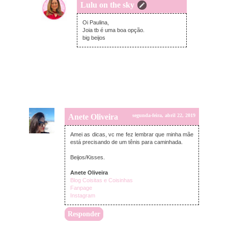
Lulu on the sky
quarta-feira, abril 24, 2019
Oi Paulina,
Joia tb é uma boa opção.
big beijos
Anete Oliveira
segunda-feira, abril 22, 2019
Amei as dicas, vc me fez lembrar que minha mãe
está precisando de um tênis para caminhada.
Beijos/Kisses.
Anete Oliveira
Blog Coisitas e Coisinhas
Fanpage
Instagram
Responder