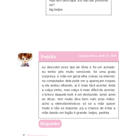
Não tem desculpa pra não dar presente
né?
big beijos
Pedrita
segunda-feira, abril 22, 2019
eu descobri esse tipo de tênis e foi um achado.
eu tenho pés muito sensíveis. foi uma grata
surpresa. e mãe em geral olha coisas na internet.
no computador dela pode ser q apareçam roupas
q ela andou olhando, aí é mais fácil acertar. linda
a calça vinho, mas calça é mais díficil de acertar.
o brinco daquele look é um desbunde. amei. amei
as dicas. tem muita dica bem ruim pras mães.
acho q eletrodomésticos só se a mãe quiser
muito e não se importar. pq a chance de irritar a
mãe dando um fogão é grande. beijos, pedrita
Responder
Respostas