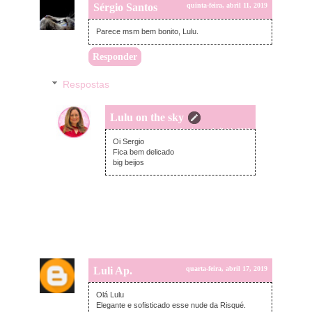
Sérgio Santos
quinta-feira, abril 11, 2019
Parece msm bem bonito, Lulu.
Responder
Respostas
Lulu on the sky
domingo, abril 14, 2019
Oi Sergio
Fica bem delicado
big beijos
Luli Ap.
quarta-feira, abril 17, 2019
Olá Lulu
Elegante e sofisticado esse nude da Risqué.