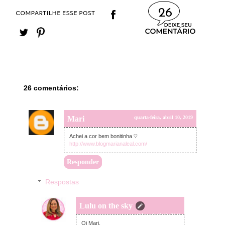
26
26 comentários:
Mari
quarta-feira, abril 10, 2019
Achei a cor bem bonitinha ♡
http://www.blogmarianaleal.com/
Responder
Respostas
Lulu on the sky
quarta-feira, abril 10, 2019
Oi Mari,