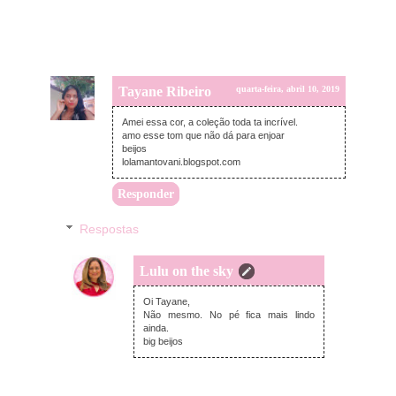
Tayane Ribeiro
quarta-feira, abril 10, 2019
Amei essa cor, a coleção toda ta incrível.
amo esse tom que não dá para enjoar
beijos
lolamantovani.blogspot.com
Responder
Respostas
Lulu on the sky
quarta-feira, abril 10, 2019
Oi Tayane,
Não mesmo. No pé fica mais lindo
ainda.
big beijos