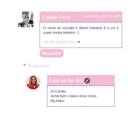
Camila Faria
quarta-feira, abril 10, 2019
O nome do esmalte é ótimo! Hahaha! E a cor é
super bonita também. :)
Não Me Mande Flores
♥
Responder
Respostas
Lulu on the sky
quarta-feira, abril 10, 2019
Oi Camila,
Achei bem criativo esse nome.
big beijos