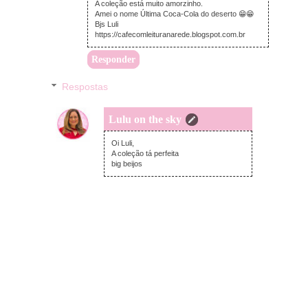
A coleção está muito amorzinho.
Amei o nome Última Coca-Cola do deserto 😁😁
Bjs Luli
https://cafecomleituranarede.blogspot.com.br
Responder
Respostas
Lulu on the sky
quarta-feira, abril 24, 2019
Oi Luli,
A coleção tá perfeita
big beijos