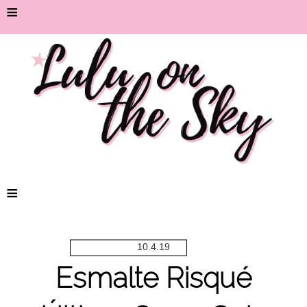
≡
≡
10.4.19
Esmalte Risqué