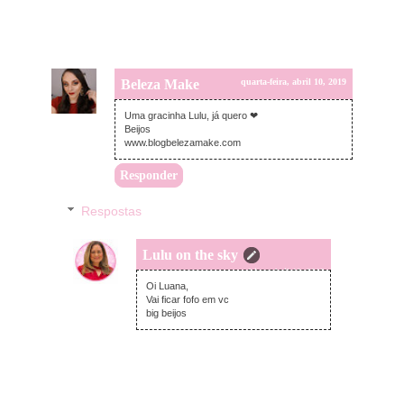
Beleza Make
quarta-feira, abril 10, 2019
Uma gracinha Lulu, já quero ❤
Beijos
www.blogbelezamake.com
Responder
Respostas
Lulu on the sky
quarta-feira, abril 10, 2019
Oi Luana,
Vai ficar fofo em vc
big beijos