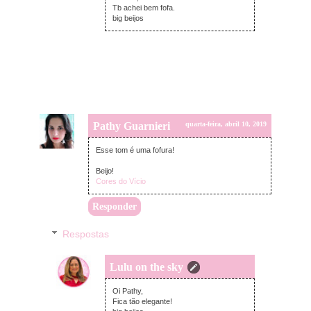
Tb achei bem fofa.
big beijos
Pathy Guarnieri
quarta-feira, abril 10, 2019
Esse tom é uma fofura!
Beijo!
Cores do Vício
Responder
Respostas
Lulu on the sky
quarta-feira, abril 10, 2019
Oi Pathy,
Fica tão elegante!