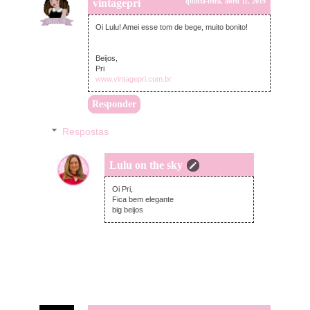
vintagepri
quinta-feira, abril 11, 2019
Oi Lulu! Amei esse tom de bege, muito bonito!
Beijos,
Pri
www.vintagepri.com.br
Responder
Respostas
Lulu on the sky
domingo, abril 14, 2019
Oi Pri,
Fica bem elegante
big beijos