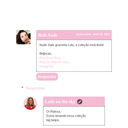
Rah Assis
quarta-feira, abril 10, 2019
Nude mais gracinha Lulu, a coleção está linda!
Beijocas;
Rah Assis Blog
Blog De Mão em Mão
Instagram
Responder
Respostas
Lulu on the sky
quarta-feira, abril 10, 2019
Oi Raissa,
Estou amando essa coleção
big beijos