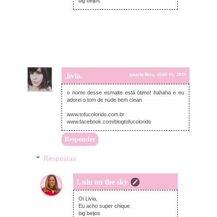
big beijos
.lívia.
quarta-feira, abril 10, 2019
o nome desse esmalte está ótimo! hahaha e eu
adorei o tom de nude bem clean
www.tofucolorido.com.br
www.facebook.com/blogtofucolorido
Responder
Respostas
Lulu on the sky
quarta-feira, abril 10, 2019
Oi Livia,
Eu acho super chique
big beijos