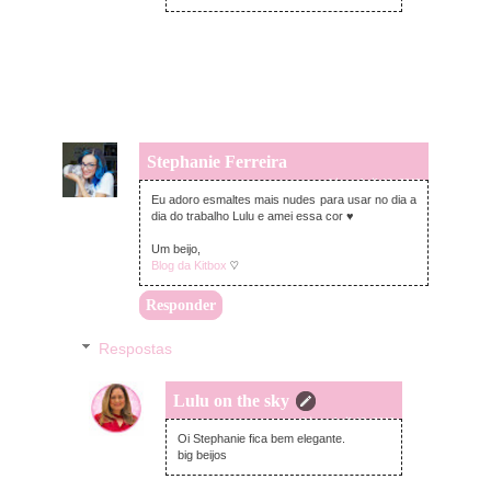
Stephanie Ferreira
quarta-feira, abril 10, 2019
Eu adoro esmaltes mais nudes para usar no dia a
dia do trabalho Lulu e amei essa cor ♥
Um beijo,
Blog da Kitbox
♡
Responder
Respostas
Lulu on the sky
quarta-feira, abril 10, 2019
Oi Stephanie fica bem elegante.
big beijos