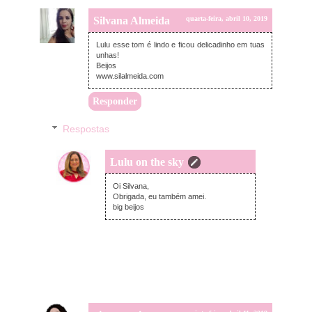
Silvana Almeida
quarta-feira, abril 10, 2019
Lulu esse tom é lindo e ficou delicadinho em tuas
unhas!
Beijos
www.silalmeida.com
Responder
Respostas
Lulu on the sky
quarta-feira, abril 10, 2019
Oi Silvana,
Obrigada, eu também amei.
big beijos