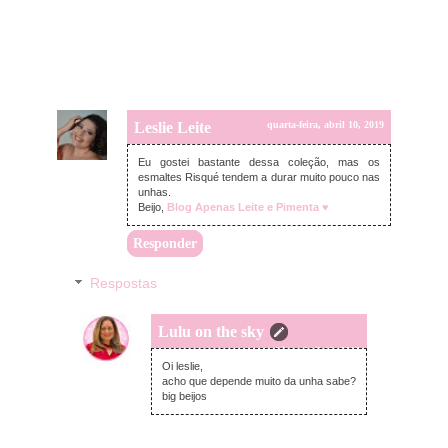
Leslie Leite
quarta-feira, abril 10, 2019
Eu gostei bastante dessa coleção, mas os
esmaltes Risqué tendem a durar muito pouco nas
unhas.
Beijo,
Blog Apenas Leite e Pimenta ♥
Responder
Respostas
Lulu on the sky
quarta-feira, abril 10, 2019
Oi leslie,
acho que depende muito da unha sabe?
big beijos