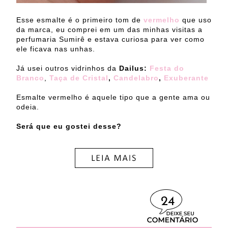
Esse esmalte é o primeiro tom de
vermelho
que uso
da marca, eu comprei em um das minhas visitas a
perfumaria Sumirê e estava curiosa para ver como
ele ficava nas unhas.
Já usei outros vidrinhos da
Dailus:
Festa do
Branco
,
Taça de Cristal
,
Candelabro
,
Exuberante
Esmalte vermelho é aquele tipo que a gente ama ou
odeia.
Será que eu gostei desse?
24