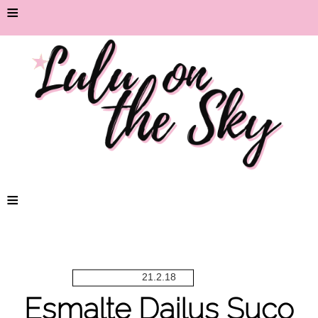
≡
≡
21.2.18
Esmalte Dailus Suco