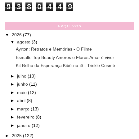
9
3
8
0
4
4
9
ARQUIVOS
▼
2026
(77)
▼
agosto
(3)
Ayrton: Retratos e Memórias - O Filme
Esmalte Top Beauty Amores e Flores Amar é viver
Kit Brilho da Esperança Kibô-no-iê - Triskle Cosmé...
►
julho
(10)
►
junho
(11)
►
maio
(12)
►
abril
(8)
►
março
(13)
►
fevereiro
(8)
►
janeiro
(12)
►
2025
(122)