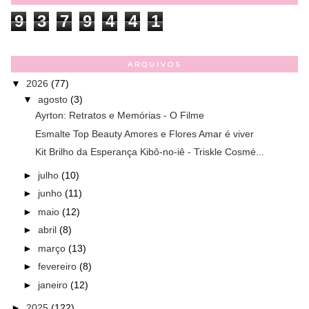
9
3
7
9
4
4
1
ARQUIVOS
▼
2026
(77)
▼
agosto
(3)
Ayrton: Retratos e Memórias - O Filme
Esmalte Top Beauty Amores e Flores Amar é viver
Kit Brilho da Esperança Kibô-no-iê - Triskle Cosmé...
►
julho
(10)
►
junho
(11)
►
maio
(12)
►
abril
(8)
►
março
(13)
►
fevereiro
(8)
►
janeiro
(12)
►
2025
(122)