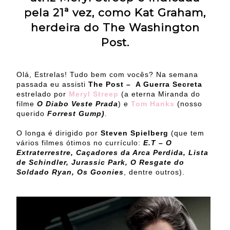
pela 21ª vez, como Kat Graham,
herdeira do The Washington
Post.
Olá, Estrelas! Tudo bem com vocês? Na semana
passada eu assisti
The Post – A Guerra Secreta
estrelado por
Meryl Streep
(a eterna Miranda do
filme
O Diabo Veste Prada
) e
Tom Hanks
(nosso
querido
Forrest Gump)
.
O longa é dirigido por
Steven Spielberg
(que tem
vários filmes ótimos no currículo:
E.T – O
Extraterrestre, Caçadores da Arca Perdida, Lista
de Schindler, Jurassic Park, O Resgate do
Soldado Ryan, Os Goonies
, dentre outros).