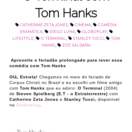
Tom Hanks
,
,
CATHERINE-ZETA-JONES
CINEMA
COMÉDIA
,
,
,
DRAMÁTICA
DIEGO LUNA
GLOBOPLAY
,
,
,
LIFESTYLE
O TERMINAL
STANLEY TUCCI
TOM
,
HANKS
ZOË SALDAÑA
Aproveite o feriadão prolongado para rever essa
comédia com Tom Hanks
Olá, Estrela!
Chegamos no meio do feriado de
Corpus Christi no Brasil e eu escolhi um filme antigo
com
Tom Hanks
que eu adoro:
O Terminal
(2004)
de
Steven Spielberg (E.T - o Extraterrestre)
com
Catherine Zeta Jones
e
Stanley Tucci,
disponível
na
Globoplay
.