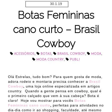
30.1.19
Botas Femininas
cano curto – Brasil
Cowboy
,
,
,
,
ACESSÓRIOS
BOTAS
BRASIL COWBOY
MODA
,
MODA COUNTRY
PUBLI
Olá Estrelas, tudo bom? Para quem gosta de moda,
adora rodeio e montaria precisa conhecer a
Brasil
Cowboy
,
uma loja online especializada em artigos
country.
Quando a gente pensa em cowboy, qual é
o primeiro calçado que vem à sua cabeça? Bota é
claro!
Hoje vou mostrar para vocês
Botas
Femininas cano curto
,
perfeitas para atividades no
dia-dia como ir ao shopping, faculdade, até mesmo