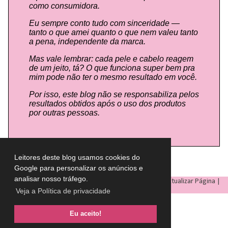
como consumidora.
Eu sempre conto tudo com sinceridade —
tanto o que amei quanto o que nem valeu tanto
a pena, independente da marca.
Mas vale lembrar: cada pele e cabelo reagem
de um jeito, tá? O que funciona super bem pra
mim pode não ter o mesmo resultado em você.
Por isso, este blog não se responsabiliza pelos
resultados obtidos após o uso dos produtos
por outras pessoas.
Leitores deste blog usamos cookies do
Google para personalizar os anúncios e
analisar nosso tráfego.
LULU ON THE SKY
- Todos os direitos reservados © |
Atualizar Página
|
Veja a Política de privacidade
Eu aceito!