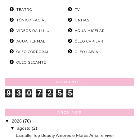
TEATRO
TV
TÔNICO FACIAL
UNHAS
VÍDEOS DA LULU
ÁGUA MICELAR
ÁGUA TERMAL
ÓLEO CAPILAR
ÓLEO CORPORAL
ÓLEO LABIAL
ÓLEO SECANTE
VISITANTES
9
3
0
7
2
5
5
ARQUIVOS
▼
2026
(76)
▼
agosto
(2)
Esmalte Top Beauty Amores e Flores Amar é viver