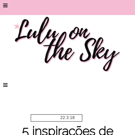
≡
≡
22.3.18
5 inspirações de