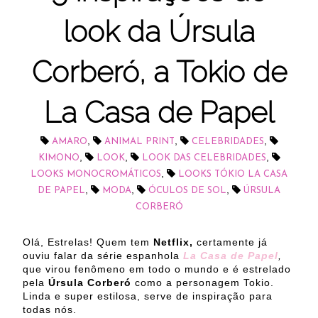
look da Úrsula
Corberó, a Tokio de
La Casa de Papel
,
,
,
AMARO
ANIMAL PRINT
CELEBRIDADES
,
,
,
KIMONO
LOOK
LOOK DAS CELEBRIDADES
,
LOOKS MONOCROMÁTICOS
LOOKS TÓKIO LA CASA
,
,
,
DE PAPEL
MODA
ÓCULOS DE SOL
ÚRSULA
CORBERÓ
Olá, Estrelas! Quem tem
Netflix,
certamente já
ouviu falar da série espanhola
La Casa de Papel
,
que virou fenômeno em todo o mundo e é estrelado
pela
Úrsula Corberó
como a personagem Tokio.
Linda e super estilosa, serve de inspiração para
todas nós.