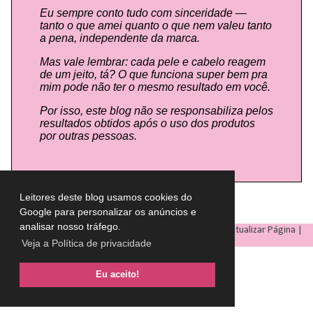
Eu sempre conto tudo com sinceridade —
tanto o que amei quanto o que nem valeu tanto
a pena, independente da marca.
Mas vale lembrar: cada pele e cabelo reagem
de um jeito, tá? O que funciona super bem pra
mim pode não ter o mesmo resultado em você.
Por isso, este blog não se responsabiliza pelos
resultados obtidos após o uso dos produtos
por outras pessoas.
Leitores deste blog usamos cookies do
Google para personalizar os anúncios e
analisar nosso tráfego.
LULU ON THE SKY
- Todos os direitos reservados © |
Atualizar Página
|
Veja a Política de privacidade
Eu aceito!