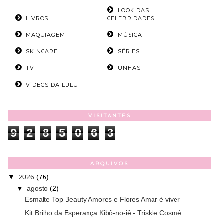
LOOK DAS
LIVROS
CELEBRIDADES
MAQUIAGEM
MÚSICA
SKINCARE
SÉRIES
TV
UNHAS
VÍDEOS DA LULU
VISITANTES
9
2
8
5
0
6
3
ARQUIVOS
▼
2026
(76)
▼
agosto
(2)
Esmalte Top Beauty Amores e Flores Amar é viver
Kit Brilho da Esperança Kibô-no-iê - Triskle Cosmé...