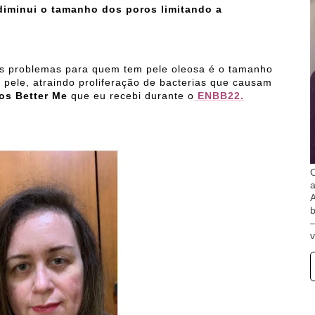
diminui o tamanho dos poros limitando a
s problemas para quem tem pele oleosa é o tamanho
pele, atraindo proliferação de bacterias que causam
os Better Me
que eu recebi durante o
ENBB22.
O
A
b
v