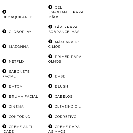
GEL
ESFOLIANTE PARA
DEMAQUILANTE
MÃOS
LÁPIS PARA
GLOBOPLAY
SOBRANCELHAS
MÁSCARA DE
MADONNA
CÍLIOS
PRIMER PARA
NETFLIX
OLHOS
SABONETE
FACIAL
BASE
BATOM
BLUSH
BRUMA FACIAL
CABELOS
CINEMA
CLEASING OIL
CONTORNO
CORRETIVO
CREME ANTI-
CREME PARA
IDADE
AS MÃOS