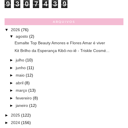
9
3
0
7
4
3
9
ARQUIVOS
▼
2026
(76)
▼
agosto
(2)
Esmalte Top Beauty Amores e Flores Amar é viver
Kit Brilho da Esperança Kibô-no-iê - Triskle Cosmé...
►
julho
(10)
►
junho
(11)
►
maio
(12)
►
abril
(8)
►
março
(13)
►
fevereiro
(8)
►
janeiro
(12)
►
2025
(122)
►
2024
(156)