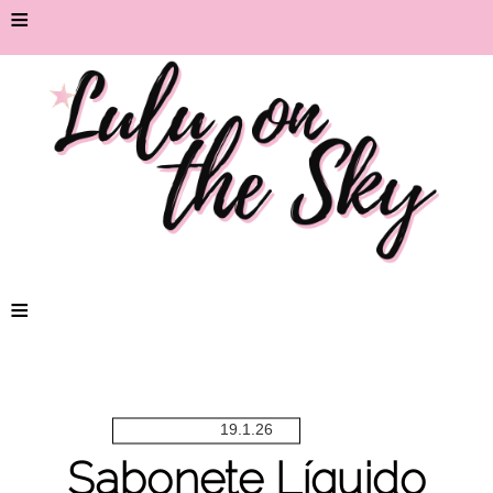
≡
≡
19.1.26
Sabonete Líquido