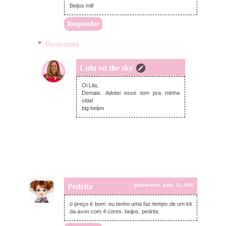
Beijos mil!
Responder
Respostas
Lulu on the sky
sexta-feira, julho 15, 2016
Oi Lila,
Demais. Adotei esse tom pra minha
vida!
big beijos
Pedrita
quarta-feira, julho 13, 2016
o preço é bom. eu tenho uma faz tempo de um kit
da avon com 4 cores. beijos, pedrita