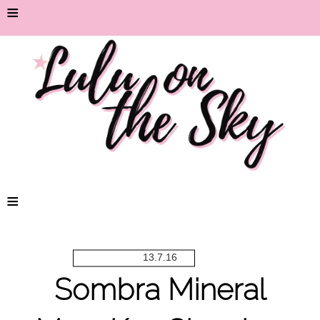
≡
≡
13.7.16
Sombra Mineral