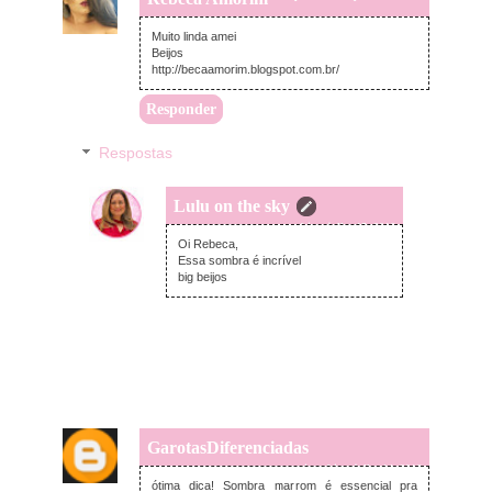
Muito linda amei
Beijos
http://becaamorim.blogspot.com.br/
Responder
Respostas
Lulu on the sky
sexta-feira, julho 15, 2016
Oi Rebeca,
Essa sombra é incrível
big beijos
GarotasDiferenciadas
quinta-feira, julho 14, 2016
ótima dica! Sombra marrom é essencial pra