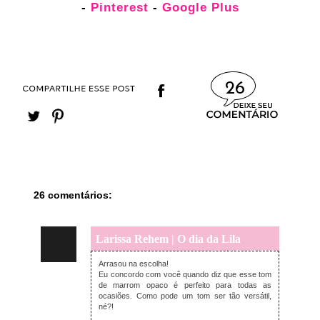
-
Pinterest
-
Google Plus
26
26 comentários:
Larissa Rehem | O dia da Lila
quarta-feira, julho 13, 2016
Arrasou na escolha!
Eu concordo com você quando diz que esse tom
de marrom opaco é perfeito para todas as
ocasiões. Como pode um tom ser tão versátil,
né?!