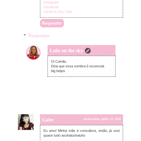
Instagram
Facebook
Canal do You Tube
Responder
Respostas
Lulu on the sky
sexta-feira, julho 15, 2016
Oi Camila,
Diria que essa sombra é essencial.
big beijos
Gabe
quarta-feira, julho 13, 2016
Eu amo! Minha mãe é consultora, então, já usei
quase tudo asuhaiushaiuhs