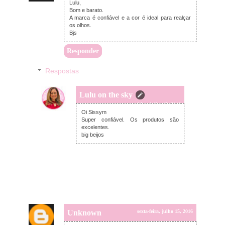
Lulu,
Bom e barato.
A marca é confiável e a cor é ideal para realçar
os olhos.
Bjs
Responder
Respostas
Lulu on the sky
sexta-feira, julho 15, 2016
Oi Sissym
Super confiável. Os produtos são
excelentes.
big beijos
Unknown
sexta-feira, julho 15, 2016