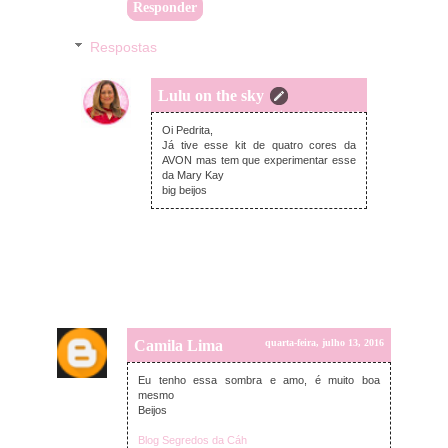
Responder
Respostas
Lulu on the sky
sexta-feira, julho 15, 2016
Oi Pedrita,
Já tive esse kit de quatro cores da
AVON mas tem que experimentar esse
da Mary Kay
big beijos
Camila Lima
quarta-feira, julho 13, 2016
Eu tenho essa sombra e amo, é muito boa
mesmo
Beijos
Blog Segredos da Cáh