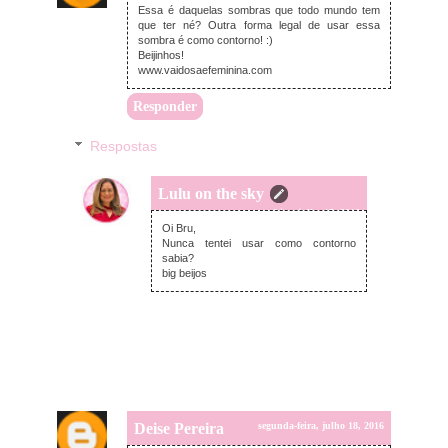
Essa é daquelas sombras que todo mundo tem
que ter né? Outra forma legal de usar essa
sombra é como contorno! :)
Beijinhos!
www.vaidosaefeminina.com
Responder
Respostas
Lulu on the sky
sexta-feira, julho 15, 2016
Oi Bru,
Nunca tentei usar como contorno
sabia?
big beijos
Deise Pereira
segunda-feira, julho 18, 2016