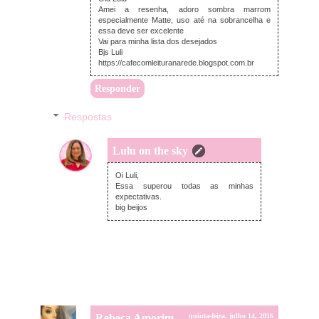
Amei a resenha, adoro sombra marrom
especialmente Matte, uso até na sobrancelha e
essa deve ser excelente
Vai para minha lista dos desejados
Bjs Luli
https://cafecomleituranarede.blogspot.com.br
Responder
Respostas
Lulu on the sky
sexta-feira, julho 15, 2016
Oi Luli,
Essa superou todas as minhas
expectativas.
big beijos
Rebeca Amorim
quinta-feira, julho 14, 2016