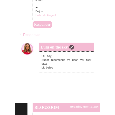
❤
Beijos
Brilho de Aluguel
Responder
Respostas
Lulu on the sky
sexta-feira, julho 15, 2016
Oi Thay,
Super recomendo vc usar, vai ficar
diva.
big beijos
BLOGZOOM
sexta-feira, julho 15, 2016