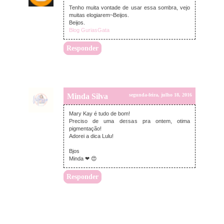
Tenho muita vontade de usar essa sombra, vejo
muitas elogiarem~Beijos.
Beijos.
Blog GuriasGata
Responder
Minda Silva
segunda-feira, julho 18, 2016
Mary Kay é tudo de bom!
Preciso de uma dessas pra ontem, otima
pigmentação!
Adorei a dica Lulu!
Bjos
Minda ❤ 😍
Responder