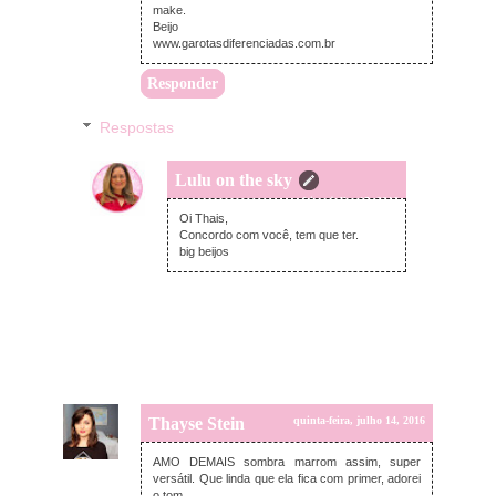
make.
Beijo
www.garotasdiferenciadas.com.br
Responder
Respostas
Lulu on the sky
sexta-feira, julho 15, 2016
Oi Thais,
Concordo com você, tem que ter.
big beijos
Thayse Stein
quinta-feira, julho 14, 2016
AMO DEMAIS sombra marrom assim, super
versátil. Que linda que ela fica com primer, adorei
o tom.