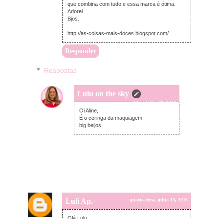
que combina com tudo e essa marca é ótima.
Adorei.
Bjos.
http://as-coisas-mais-doces.blogspot.com/
Responder
Respostas
Lulu on the sky
sexta-feira, julho 15, 2016
Oi Aline,
É o coringa da maquiagem.
big beijos
Luli Ap.
quarta-feira, julho 13, 2016
Olá Lulu