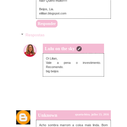
não! Quero muito!!!!!
Beijos, Lia.
eililian.blogspot.com
Responder
Respostas
Lulu on the sky
sexta-feira, julho 15, 2016
Oi Lilian,
Vale a pena o investimento.
Recomendo.
big beijos
Unknown
quarta-feira, julho 13, 2016
Acho sombra marrom a coisa mais linda. Bom