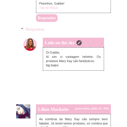
Peixinhos, Gabbe!
Talo de Maçã
Responder
Respostas
Lulu on the sky
sexta-feira, julho 15, 2016
Oi Gabbe,
Aí sim vi vantagem hehehe. Os
produtos Mary Kay são fantásticos.
big beijos
Lilian Machado
quarta-feira, julho 13, 2016
As sombras da Mary Kay são sempre bem
faladas. Já testei tantos produtos, só sombra que