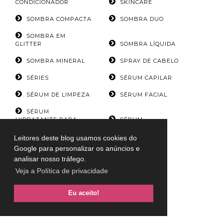
CONDICIONADOR
SKINCARE
SOMBRA COMPACTA
SOMBRA DUO
SOMBRA EM
GLITTER
SOMBRA LÍQUIDA
SOMBRA MINERAL
SPRAY DE CABELO
SÉRIES
SÉRUM CAPILAR
SÉRUM DE LIMPEZA
SÉRUM FACIAL
SÉRUM
HIDRATANTE PARA
SÉRUM
MÃOS
SOBRANCELHAS
Leitores deste blog usamos cookies do
TEATRO
TV
Google para personalizar os anúncios e
analisar nosso tráfego.
TÔNICO FACIAL
UNHAS
Veja a Política de privacidade
VÍDEOS DA LULU
ÁGUA MICELAR
Eu aceito!
ÁGUA TERMAL
ÓLEO CAPILAR
ÓLEO CORPORAL
ÓLEO LABIAL