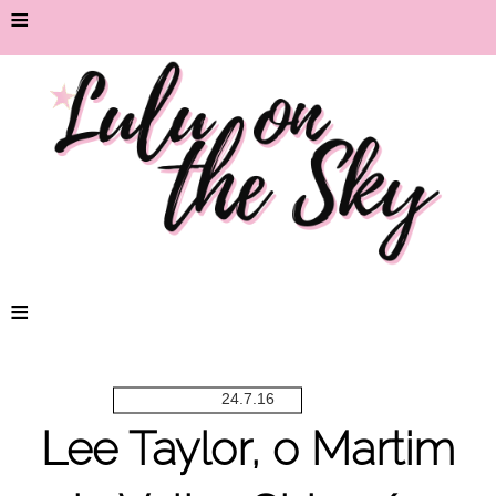
≡
≡
24.7.16
Lee Taylor, o Martim