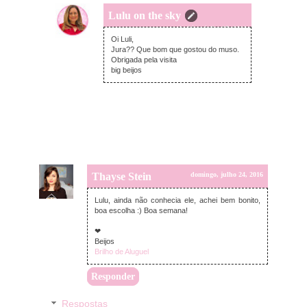
Lulu on the sky
segunda-feira, julho 25, 2016
Oi Luli,
Jura?? Que bom que gostou do muso.
Obrigada pela visita
big beijos
Thayse Stein
domingo, julho 24, 2016
Lulu, ainda não conhecia ele, achei bem bonito,
boa escolha :) Boa semana!
❤
Beijos
Brilho de Aluguel
Responder
Respostas