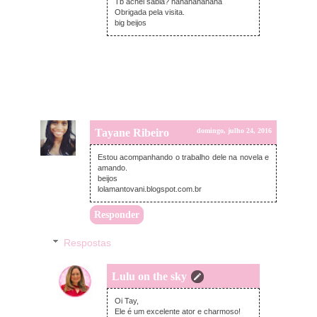
Tb achei sabia? hahahahahaha
Obrigada pela visita.
big beijos
Tayane Ribeiro
domingo, julho 24, 2016
Estou acompanhando o trabalho dele na novela e
amando.
beijos
lolamantovani.blogspot.com.br
Responder
Respostas
Lulu on the sky
domingo, julho 24, 2016
Oi Tay,
Ele é um excelente ator e charmoso!