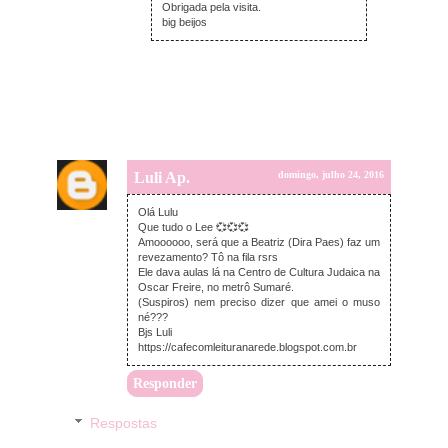
Obrigada pela visita.
big beijos
Luli Ap.
domingo, julho 24, 2016
Olá Lulu
Que tudo o Lee 💞💞💞
Amoooooo, será que a Beatriz (Dira Paes) faz um
revezamento? Tô na fila rsrs
Ele dava aulas lá na Centro de Cultura Judaica na
Oscar Freire, no metrô Sumaré.
(Suspiros) nem preciso dizer que amei o muso
né???
Bjs Luli
https://cafecomleituranarede.blogspot.com.br
Responder
Respostas