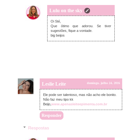
Lulu on the sky
segunda-feira, julho 25, 2016
Oi Sté,
Que ótimo que adorou. Se tiver
sugestões, fique a vontade.
big beijos
Leslie Leite
domingo, julho 24, 2016
Ele pode ser talentoso, mas não acho ele bonito.
Não faz meu tipo kk
Beijo,
www.apenasleiteepimenta.com.br
Responder
Respostas