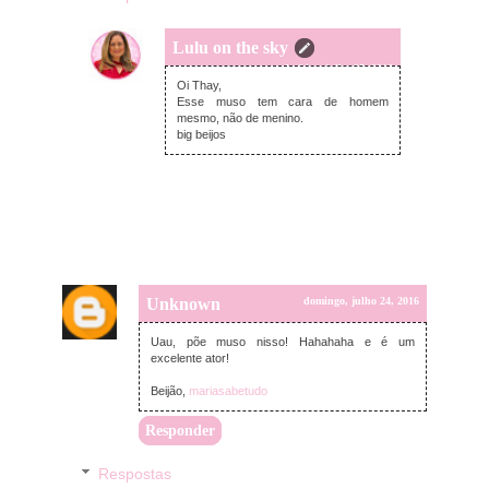
Lulu on the sky
segunda-feira, julho 25, 2016
Oi Thay,
Esse muso tem cara de homem
mesmo, não de menino.
big beijos
Unknown
domingo, julho 24, 2016
Uau, põe muso nisso! Hahahaha e é um
excelente ator!
Beijão,
mariasabetudo
Responder
Respostas