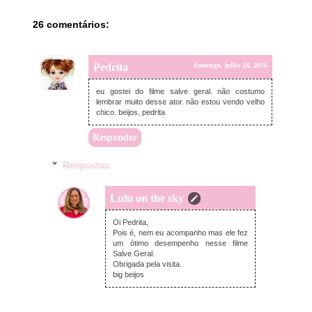
26 comentários:
Pedrita
domingo, julho 24, 2016
eu gostei do filme salve geral. não costumo
lembrar muito desse ator. não estou vendo velho
chico. beijos, pedrita
Responder
Respostas
Lulu on the sky
domingo, julho 24, 2016
Oi Pedrita,
Pois é, nem eu acompanho mas ele fez
um ótimo desempenho nesse filme
Salve Geral.
Obrigada pela visita.
big beijos