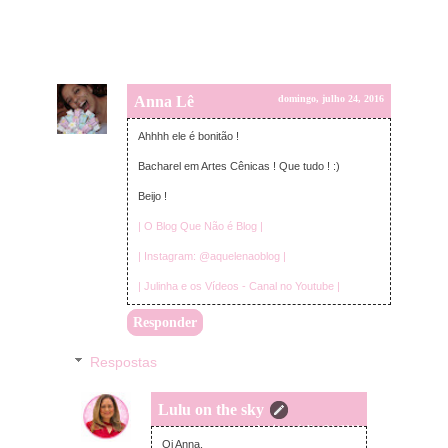
Anna Lê
domingo, julho 24, 2016
Ahhhh ele é bonitão !
Bacharel em Artes Cênicas ! Que tudo ! :)
Beijo !
| O Blog Que Não é Blog |
| Instagram: @aquelenaoblog |
| Julinha e os Vídeos - Canal no Youtube |
Responder
Respostas
Lulu on the sky
domingo, julho 24, 2016
Oi Anna,