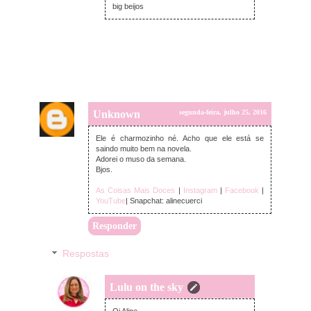
big beijos
Unknown
segunda-feira, julho 25, 2016
Ele é charmozinho né. Acho que ele está se
saindo muito bem na novela.
Adorei o muso da semana.
Bjos.
As Coisas Mais Doces
|
Instagram
|
Facebook
|
YouTube
| Snapchat: alinecuerci
Responder
Respostas
Lulu on the sky
segunda-feira, julho 25, 2016
Oi Aline,