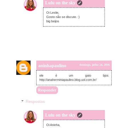
Lulu on the sky
segunda-feira, julho 25, 2016
Oi Leslie,
Gosto não se discute. :)
big beijos
aninhapaulino
domingo, julho 24, 2016
ele é um gato bjos
http://anaherminiapaulino.blog.uol.com.br/
Responder
Respostas
Lulu on the sky
segunda-feira, julho 25, 2016
Oi Aninha,