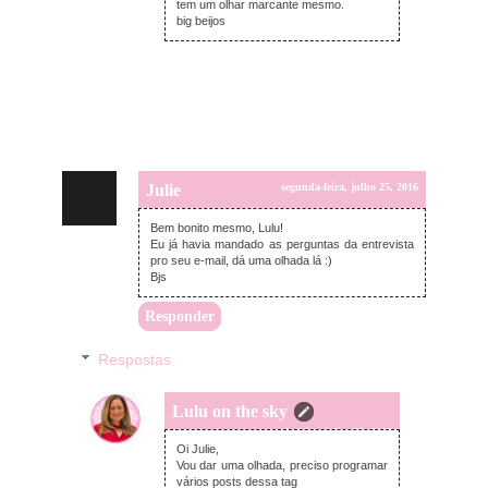
tem um olhar marcante mesmo.
big beijos
Julie
segunda-feira, julho 25, 2016
Bem bonito mesmo, Lulu!
Eu já havia mandado as perguntas da entrevista
pro seu e-mail, dá uma olhada lá :)
Bjs
Responder
Respostas
Lulu on the sky
segunda-feira, julho 25, 2016
Oi Julie,
Vou dar uma olhada, preciso programar
vários posts dessa tag