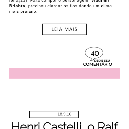
feira(23). Para compor o personagem,
Vladimir
Brichta
, precisou clarear os fios dando um clima
mais praiano.
40
18.9.16
Henri Castelli, o Ralf