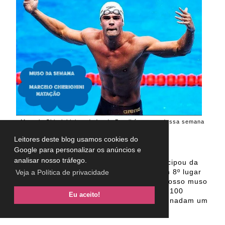
Marcelo Chierighini, nadador do Brasil é o muso dessa semana
(foto: Instagram/reprodução)
Leitores deste blog usamos cookies do
Google para personalizar os anúncios e
analisar nosso tráfego.
Marcelo Chierighini
. tem 25 anos. Participou da
final dos 100 m livre masculino e ficou em 8º lugar
Veja a Política de privacidade
com o tempo de 48,41 s. Além disso, o nosso muso
da semana participou do revezamento 4x 100
Eu aceito!
Medley masculino (em que quatro atletas nadam um
estilo: livre, costas, borboleta e peito)