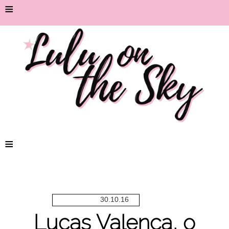
≡
≡
30.10.16
Lucas Valença, o