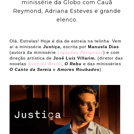
minissérie da Globo com Cauã
Reymond, Adriana Esteves e grande
elenco.
Olá, Estrelas! Hoje é dia de estreia na telinha. Vem
aí a minissérie
Justiça
,
escrita por
Manuela Dias
(autora da minissérie
Ligações Perigosas
) e com
direção artística de
José Luiz Villarim.
(diretor das
novelas
Avenida Brasil
,
O Rebu
e das minisséries
O Canto da Sereia
e
Amores Roubados
).