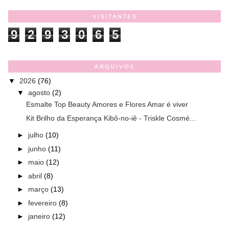
VISITANTES
9
2
9
3
0
6
5
ARQUIVOS
▼
2026
(76)
▼
agosto
(2)
Esmalte Top Beauty Amores e Flores Amar é viver
Kit Brilho da Esperança Kibô-no-iê - Triskle Cosmé...
►
julho
(10)
►
junho
(11)
►
maio
(12)
►
abril
(8)
►
março
(13)
►
fevereiro
(8)
►
janeiro
(12)