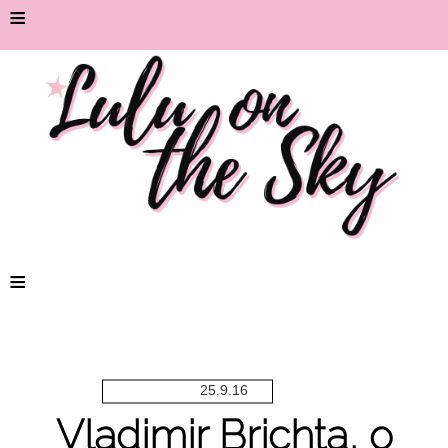
≡
≡
25.9.16
Vladimir Brichta, o