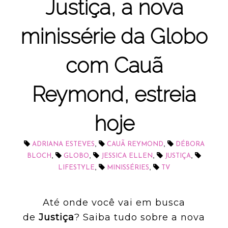
Justiça, a nova
minissérie da Globo
com Cauã
Reymond, estreia
hoje
,
,
ADRIANA ESTEVES
CAUÃ REYMOND
DÉBORA
,
,
,
,
BLOCH
GLOBO
JESSICA ELLEN
JUSTIÇA
,
,
LIFESTYLE
MINISSÉRIES
TV
Até onde você vai em busca
de
Justiça
? Saiba tudo sobre a nova