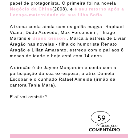
papel de protagonista. O primeira foi na novela
Negócio da China
(2008), e
é seu retorno após a
licença-maternidade de sua filha Sofia.
A trama conta ainda com os galãs magya: Raphael
Viana, Dudu Azevedo, Max Fercondini , Thiago
Martins e
Bruno Gissoni
. Marca a estreia de Livian
Aragão nas novelas - filha do humorista Renato
Aragão e Lilian Amaranto, estreou com o pai aos 8
meses de idade e hoje está com 14 anos.
A direção é de Jayme Monjardim e conta com a
participação da sua ex-esposa, a atriz Daniela
Escobar e o cunhado Rafael Almeida (irmão da
cantora Tania Mara).
E aí vai assistir?
59