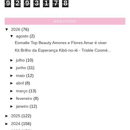
9
2
9
3
1
7
8
ARQUIVOS
▼
2026
(76)
▼
agosto
(2)
Esmalte Top Beauty Amores e Flores Amar é viver
Kit Brilho da Esperança Kibô-no-iê - Triskle Cosmé...
►
julho
(10)
►
junho
(11)
►
maio
(12)
►
abril
(8)
►
março
(13)
►
fevereiro
(8)
►
janeiro
(12)
►
2025
(122)
►
2024
(156)