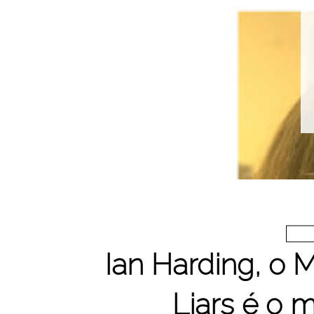
Ian Harding, o Mr
Liars é o