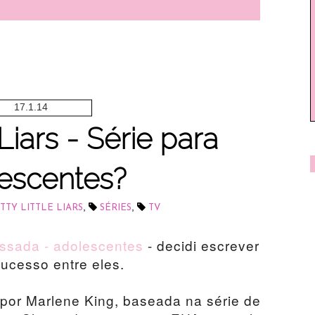
17.1.14
 Liars - Série para
escentes?
,
,
TTY LITTLE LIARS
SÉRIES
TV
ssada - adolescentes
- decidi escrever
ucesso entre eles.
da por Marlene King, baseada na série de