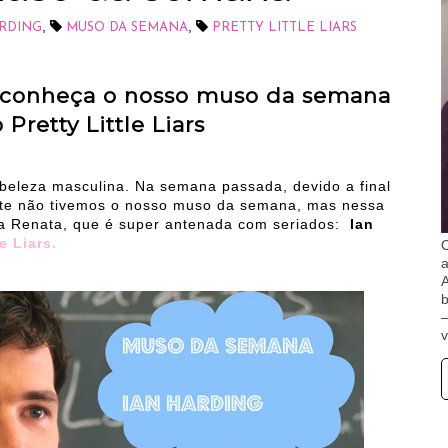
,
,
ARDING
MUSO DA SEMANA
PRETTY LITTLE LIARS
 conheça o nosso muso da semana
 Pretty Little Liars
 beleza masculina. Na semana passada, devido a final
ente não tivemos o nosso muso da semana, mas nessa
a Renata, que é super antenada com seriados:
Ian
le Liars.
O
A
b
v