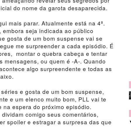
ameaçando revelar seus segredos por
inicial do nome da garota desaparecida.
ui mais parar. Atualmente está na 4ª.
 embora seja indicada ao público
que gosta de um bom suspense vai se
segue me surpreender a cada episódio. É
ores, montar o quebra cabeça e tentar
das mensagens, ou quem é -A-. Quando
acontece algo surpreendente e todas as
aixo.
 séries e gosta de um bom suspense,
nte e um elenco muito bom, PLL vai te
e na espera do próximo episódio.
e, dividam comigo seus comentários,
r spoiler e estragar a surpresa das que