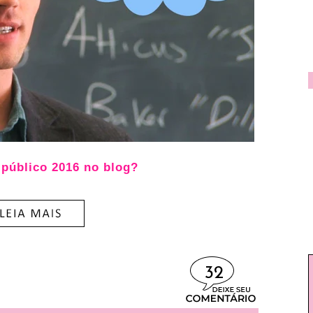
público 2016 no blog?
32