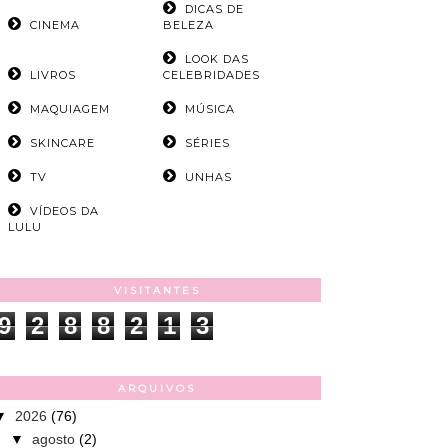
DICAS DE
CINEMA
BELEZA
LOOK DAS
LIVROS
CELEBRIDADES
MAQUIAGEM
MÚSICA
SKINCARE
SÉRIES
TV
UNHAS
VÍDEOS DA
LULU
VISITANTES
9
2
8
8
2
1
3
ARQUIVOS
▼
2026
(76)
▼
agosto
(2)