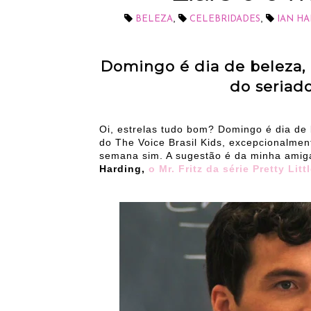
,
,
BELEZA
CELEBRIDADES
IAN H
Domingo é dia de beleza,
do seriado
Oi, estrelas tudo bom? Domingo é dia de
do The Voice Brasil Kids, excepcionalm
semana sim. A sugestão é da minha amig
Harding,
o Mr. Fritz da série Pretty Litt