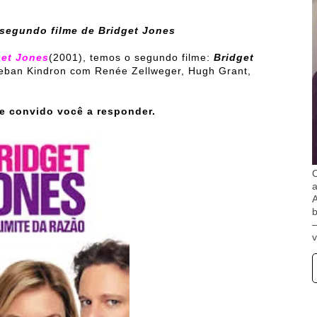
 segundo filme de Bridget Jones
get Jones
(2001), temos o segundo filme:
Bridget
eban Kindron com Renée Zellweger, Hugh Grant,
e convido você a responder.
O
A
b
v