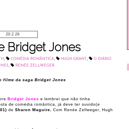
20.2.26
e Bridget Jones
,
,
,
TH
COMÉDIA ROMÂNTICA
HUGH GRANT
O DIÁRIO
,
ONES
RENÉE ZELLWEGER
o filme da saga Bridget Jones
obre
Bridget Jones
e lembrei que não tinha
sta de comédia romântica, já deve ter ouvido(e
001)
de
Sharon Maguire.
Com Renée Zellweger, Hugh