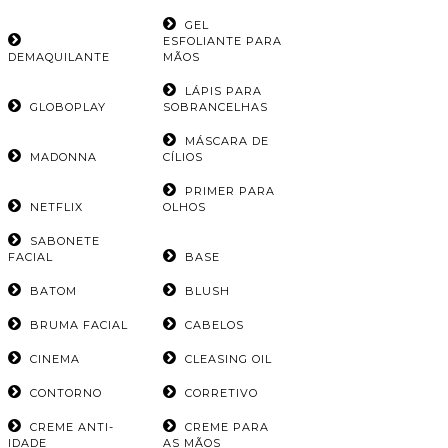
GEL
ESFOLIANTE PARA
DEMAQUILANTE
MÃOS
LÁPIS PARA
GLOBOPLAY
SOBRANCELHAS
MÁSCARA DE
MADONNA
CÍLIOS
PRIMER PARA
NETFLIX
OLHOS
SABONETE
FACIAL
BASE
BATOM
BLUSH
BRUMA FACIAL
CABELOS
CINEMA
CLEASING OIL
CONTORNO
CORRETIVO
CREME ANTI-
CREME PARA
IDADE
AS MÃOS