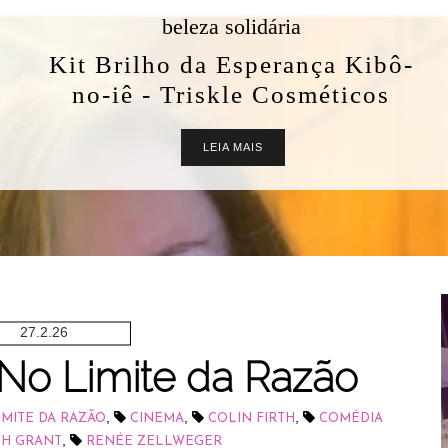
beleza solidária
Kit Brilho da Esperança Kibô-
no-iê - Triskle Cosméticos
LEIA MAIS
27.2.26
 No Limite da Razão
,
,
,
IMITE DA RAZÃO
CINEMA
COLIN FIRTH
COMÉDIA
,
H GRANT
RENÉE ZELLWEGER