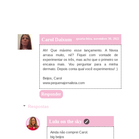
Carol Daixum
quarta-feira, novembro 30, 2022
Ah! Que máximo esse lançamento. A Nivea
arrasa muito, né? Fiquei com vontade de
experimentar os três, mas acho que o primeiro se
encaixa mais. Vou perguntar para a minha
dermato. Depois conta qual você experimentou! :)
Beijos, Carol
www.pequenajornalista.com
Responder
Respostas
Lulu on the sky
terça-feira, dezembro 06, 2022
Ainda não comprei Carol.
big beijos