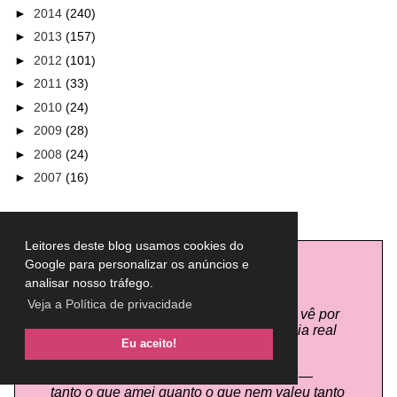
►
2014
(240)
►
2013
(157)
►
2012
(101)
►
2011
(33)
►
2010
(24)
►
2009
(28)
►
2008
(24)
►
2007
(16)
Leitores deste blog usamos cookies do
Google para personalizar os anúncios e
analisar nosso tráfego.
AVISO IMPORTANTE:
Veja a Política de privacidade
Todas as resenhas de beleza que você vê por
aqui são baseadas na minha experiência real
Eu aceito!
como consumidora.
Eu sempre conto tudo com sinceridade —
tanto o que amei quanto o que nem valeu tanto