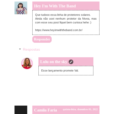
Hey I'm With The Band
quinta-feira, dezembro 01, 2022
Que tudooo essa linha de protetores solares.
Ainda não usei nenhum protetor da Nivea, mas
com esse seu post fiquei bem curiosa hehe :)
https://www.heyimwiththeband.com.br/
Responder
Respostas
Lulu on the sky
terça-feira, dezembro 06, 2022
Esse lançamento promete Val.
Camila Faria
quinta-feira, dezembro 01, 2022