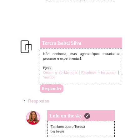
Teresa Isabel Silva
quarta-feira, novembro 30, 2022
Não conhecia, mas agora fiquei testada a
procurar e experimentar!
Bjxxx
Ontem é só Memória
|
Facebook
|
Instagram
|
Youtube
Responder
Respostas
Lulu on the sky
terça-feira, dezembro 06, 2022
Também quero Teresa
big beijos