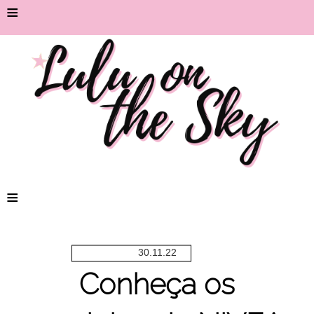
≡
≡
30.11.22
Conheça os