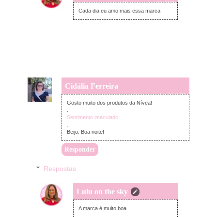
quarta-feira, novembro 30, 2022
Cada dia eu amo mais essa marca
Cidália Ferreira
quarta-feira, novembro 30, 2022
Gosto muito dos produtos da Nívea!
.
Sentimento imaculado ...
.
Beijo. Boa noite!
Responder
Respostas
Lulu on the sky
quarta-feira, novembro 30, 2022
A marca é muito boa.