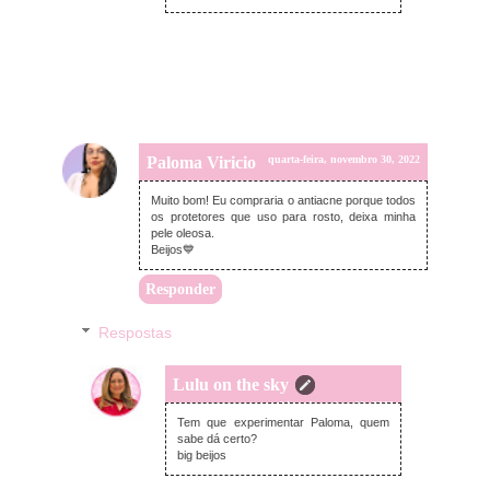
Paloma Viricio
quarta-feira, novembro 30, 2022
Muito bom! Eu compraria o antiacne porque todos
os protetores que uso para rosto, deixa minha
pele oleosa.
Beijos💙
Responder
Respostas
Lulu on the sky
terça-feira, dezembro 06, 2022
Tem que experimentar Paloma, quem
sabe dá certo?
big beijos