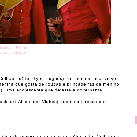
iciais do Exército
foto: divulgação
olbourne(Ben Lyod Hughes), um homem rico, viúvo,
 menina que gosta de roupas e brincadeiras de menino
), uma adolescente que detesta a governanta.
Lockhart(Alexander Vlahos) que se interessa por
balhar de governanta na casa de Alexander Colbourne