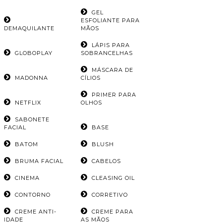
GEL
ESFOLIANTE PARA
DEMAQUILANTE
MÃOS
LÁPIS PARA
GLOBOPLAY
SOBRANCELHAS
MÁSCARA DE
MADONNA
CÍLIOS
PRIMER PARA
NETFLIX
OLHOS
SABONETE
FACIAL
BASE
BATOM
BLUSH
BRUMA FACIAL
CABELOS
CINEMA
CLEASING OIL
CONTORNO
CORRETIVO
CREME ANTI-
CREME PARA
IDADE
AS MÃOS