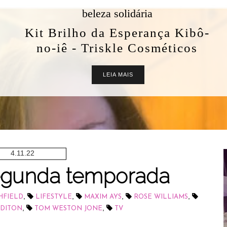
beleza solidária
Kit Brilho da Esperança Kibô-
no-iê - Triskle Cosméticos
LEIA MAIS
4.11.22
segunda temporada
,
,
,
,
HFIELD
LIFESTYLE
MAXIM AYS
ROSE WILLIAMS
,
,
DITON
TOM WESTON JONE
TV