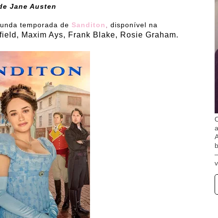
 de Jane Austen
egunda temporada de
Sanditon
,
disponível na
field, Maxim Ays, Frank Blake, Rosie Graham.
O
A
b
v