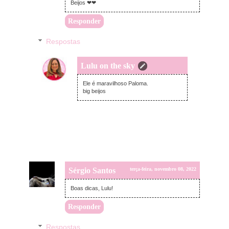
Beijos ❤❤
Responder
Respostas
Lulu on the sky
quinta-feira, novembro 10, 2022
Ele é maravilhoso Paloma.
big beijos
Sérgio Santos
terça-feira, novembro 08, 2022
Boas dicas, Lulu!
Responder
Respostas