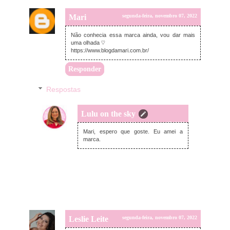
Mari
segunda-feira, novembro 07, 2022
Não conhecia essa marca ainda, vou dar mais
uma olhada ♡
https://www.blogdamari.com.br/
Responder
Respostas
Lulu on the sky
segunda-feira, novembro 07, 2022
Mari, espero que goste. Eu amei a
marca.
Leslie Leite
segunda-feira, novembro 07, 2022