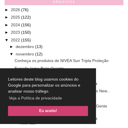
ARQUIVOS
►
2026
(76)
►
2025
(122)
►
2024
(156)
►
2023
(150)
▼
2022
(155)
►
dezembro
(13)
▼
novembro
(12)
Conheça os produtos de NIVEA Sun Tripla Proteção
Esmalte Iamo Beijo Quente
Encantado´s - Primeira Temporada
Leitores deste blog usamos cookies do
Esmalte Dailus Feat Luíza Sonza Boa Menina
Google para personalizar os anúncios e
Paleta de sombras RK by Kiss Amethyst - Kiss New...
analisar nosso tráfego.
Veja a Política de privacidade
Todas as Flores - primeira temporada
Conheça coleção Dailus Saudades do que a Gente
Já ...
Eu aceito!
Leave in Naturiquè Parada Obrigatória Cia da
Natureza