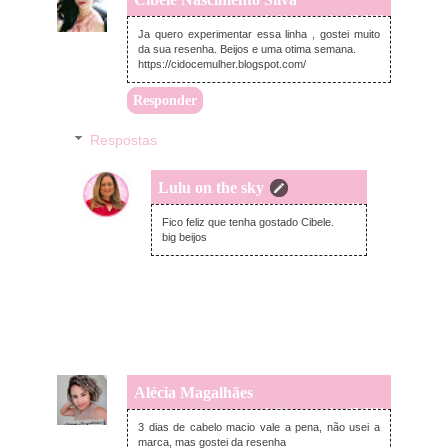
segunda-feira, novembro 07, 2022
Ja quero experimentar essa linha , gostei muito
da sua resenha. Beijos e uma otima semana.
https://cidocemulher.blogspot.com/
Responder
Respostas
Lulu on the sky
segunda-feira, novembro 07, 2022
Fico feliz que tenha gostado Cibele.
big beijos
Alécia Magalhães
segunda-feira, novembro 07, 2022
3 dias de cabelo macio vale a pena, não usei a
marca, mas gostei da resenha