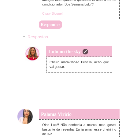
condicionador. Boa Semana Lulu ♡
Cissy Blogue!
Responder
Respostas
Lulu on the sky
segunda-feira, novembro 07, 2022
Cheiro maravilhoso Priscila, acho que
vai gostar.
Paloma Viricio
segunda-feira, novembro 07, 2022
Oiee Lulu!! Não conhecia a marca, mas gostei
bastante da resenha. Eu ia amar esse cheirinho
de uva.