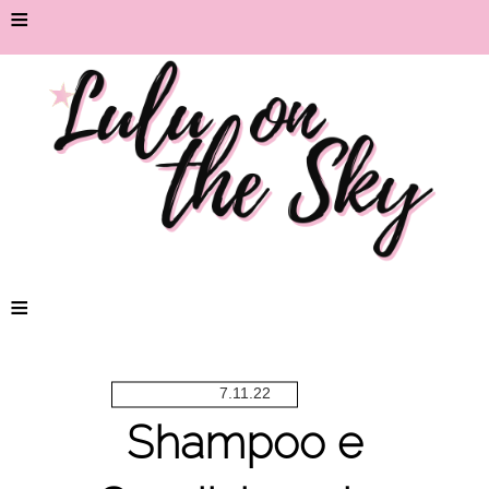
≡
≡
7.11.22
Shampoo e