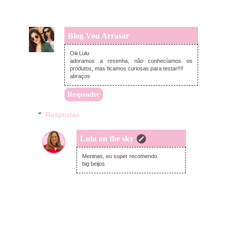
Blog Vou Arrasar
terça-feira, novembro 08, 2022
Oiii Lulu
adoramos a resenha, não conhecíamos os
produtos, mas ficamos curiosas para testar!!!!
abraços
Responder
Respostas
Lulu on the sky
quinta-feira, novembro 10, 2022
Meninas, eu super recomendo.
big beijos