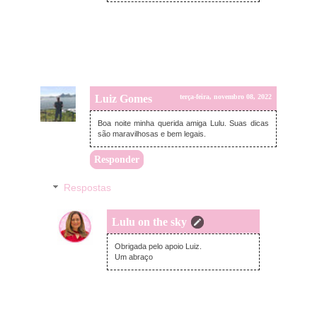
Luiz Gomes
terça-feira, novembro 08, 2022
Boa noite minha querida amiga Lulu. Suas dicas
são maravilhosas e bem legais.
Responder
Respostas
Lulu on the sky
quinta-feira, novembro 10, 2022
Obrigada pelo apoio Luiz.
Um abraço