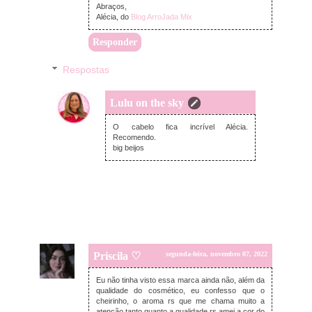
Abraços,
Alécia, do
Blog ArroJada Mix
Responder
Respostas
Lulu on the sky
segunda-feira, novembro 07, 2022
O cabelo fica incrível Alécia.
Recomendo.
big beijos
Priscila ♡
segunda-feira, novembro 07, 2022
Eu não tinha visto essa marca ainda não, além da
qualidade do cosmético, eu confesso que o
cheirinho, o aroma rs que me chama muito a
atenção tanto quanto a qualidade rs amei a cor do