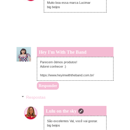
Muito boa essa marca Lucimar
big beijos
Hey I'm With The Band
terça-feira, novembro 08, 2022
Parecem ótimos produtos!
Adorei conhecer :)
https://www.heyimwiththeband.com.br/
Responder
Respostas
Lulu on the sky
quinta-feira, novembro 10, 2022
São excelentes Val, você vai gostar.
big beijos