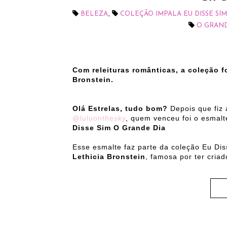
,
BELEZA
COLEÇÃO IMPALA EU DISSE SIM
O GRAND
Com releituras românticas, a coleção fo
Bronstein.
Olá Estrelas, tudo bom?
Depois que fiz
@luluonthesky
, quem venceu foi o esmal
Disse Sim O Grande Dia
Esse esmalte faz parte da coleção Eu Dis
Lethicia Bronstein
, famosa por ter criad