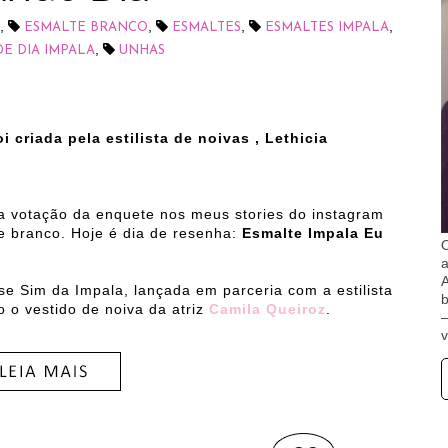
,
,
,
,
ESMALTE BRANCO
ESMALTES
ESMALTES IMPALA
,
E DIA IMPALA
UNHAS
i criada pela estilista de noivas , Lethicia
 a votação da enquete nos meus stories do instagram
te branco.
Hoje é dia de resenha:
Esmalte Impala Eu
O
A
se Sim da Impala, lançada em parceria com a estilista
b
o o vestido de noiva da atriz
Camila Queiroz
.
v