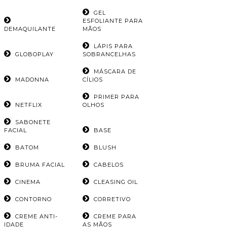
GEL
ESFOLIANTE PARA
DEMAQUILANTE
MÃOS
LÁPIS PARA
GLOBOPLAY
SOBRANCELHAS
MÁSCARA DE
MADONNA
CÍLIOS
PRIMER PARA
NETFLIX
OLHOS
SABONETE
FACIAL
BASE
BATOM
BLUSH
BRUMA FACIAL
CABELOS
CINEMA
CLEASING OIL
CONTORNO
CORRETIVO
CREME ANTI-
CREME PARA
IDADE
AS MÃOS