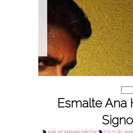
Esmalte Ana
Signo
,
ANA HICKMANN VIRGEM
COLEÇÃO ANA