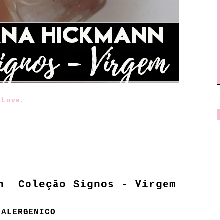
 Love.
nn Coleção Signos - Virgem
OALERGENICO