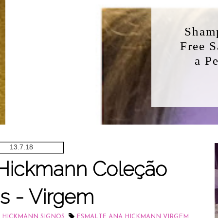
Aquileia BioControl
Shampoo e Condicionador Oil
Free Sarah K Professional: Vale
a Pena? Resenha Completa
LEIA MAIS
13.7.18
 Hickmann Coleção
s - Virgem
,
,
 HICKMANN SIGNOS
ESMALTE ANA HICKMANN VIRGEM