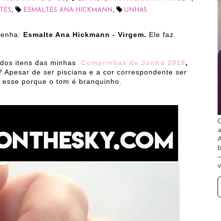
,
,
TES
ESMALTES ANA HICKMANN
UNHAS
esenha:
Esmalte Ana Hickmann - Virgem.
Ele faz
 dos itens das minhas
Comprinhas de Junho 2018
,
? Apesar de ser pisciana e a cor correspondente ser
or esse porque o tom é branquinho.
O
A
b
v