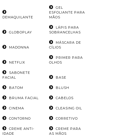
GEL
ESFOLIANTE PARA
DEMAQUILANTE
MÃOS
LÁPIS PARA
GLOBOPLAY
SOBRANCELHAS
MÁSCARA DE
MADONNA
CÍLIOS
PRIMER PARA
NETFLIX
OLHOS
SABONETE
FACIAL
BASE
BATOM
BLUSH
BRUMA FACIAL
CABELOS
CINEMA
CLEASING OIL
CONTORNO
CORRETIVO
CREME ANTI-
CREME PARA
IDADE
AS MÃOS