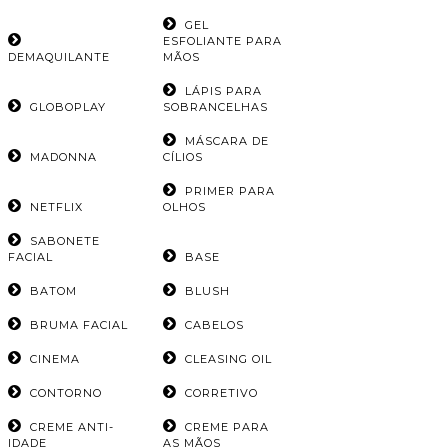
GEL
ESFOLIANTE PARA
DEMAQUILANTE
MÃOS
LÁPIS PARA
GLOBOPLAY
SOBRANCELHAS
MÁSCARA DE
MADONNA
CÍLIOS
PRIMER PARA
NETFLIX
OLHOS
SABONETE
FACIAL
BASE
BATOM
BLUSH
BRUMA FACIAL
CABELOS
CINEMA
CLEASING OIL
CONTORNO
CORRETIVO
CREME ANTI-
CREME PARA
IDADE
AS MÃOS