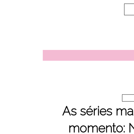
As séries m
momento: N