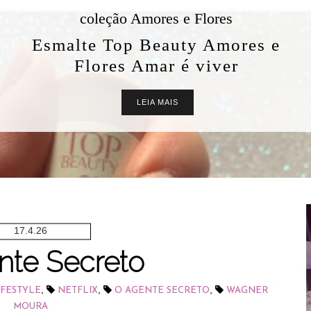
beleza solidária
Kit Brilho da Esperança Kibô-
no-iê - Triskle Cosméticos
LEIA MAIS
17.4.26
nte Secreto
,
,
,
IFESTYLE
NETFLIX
O AGENTE SECRETO
WAGNER
MOURA