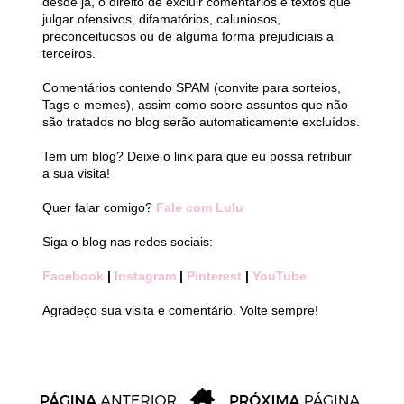
desde já, o direito de excluir comentários e textos que
julgar ofensivos, difamatórios, caluniosos,
preconceituosos ou de alguma forma prejudiciais a
terceiros.
Comentários contendo SPAM (convite para sorteios,
Tags e memes), assim como sobre assuntos que não
são tratados no blog serão automaticamente excluídos.
Tem um blog? Deixe o link para que eu possa retribuir
a sua visita!
Quer falar comigo?
Fale com Lulu
Siga o blog nas redes sociais:
Facebook
|
Instagram
|
Pinterest
|
YouTube
Agradeço sua visita e comentário. Volte sempre!