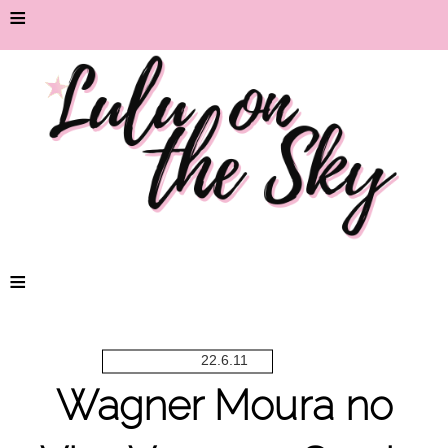
≡
≡
22.6.11
Wagner Moura no