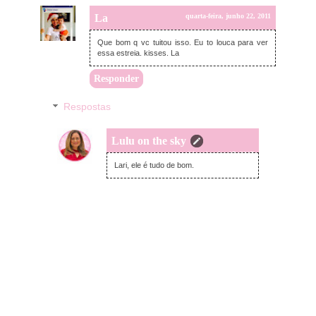
La
quarta-feira, junho 22, 2011
Que bom q vc tuitou isso. Eu to louca para ver
essa estreia. kisses. La
Responder
Respostas
Lulu on the sky
terça-feira, janeiro 17, 2017
Lari, ele é tudo de bom.