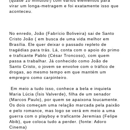
(quase 10 minutos!) com vários elementos para
virar um longa-metragem e foi exatamente isso que
aconteceu.
No enredo, João (Fabrício Boliveira) sai de Santo
Cristo João ( em busca de uma vida melhor em
Brasília. Ele quer deixar o passado repleto de
tragédias para trás. Lá, conta com o apoio do primo
e traficante Pablo (César Troncoso), com quem
passa a trabalhar. Já conhecido como João de
Santo Cristo, o jovem se envolve com o tráfico de
drogas, ao mesmo tempo em que mantém um
empregro como carpinteiro.
Em meio a tudo isso, conhece a bela e inquieta
Maria Lúcia (Ísis Valverde), filha de um senador
(Marcos Paulo), por quem se apaixona loucamente.
Os dois começam uma relação marcada pela paixão
e pelo romance, mas logo se verá em meio a uma
guerra com o playboy e traficante Jeremias (Felipe
Abib), que coloca tudo a perder. (fonte: Adoro
Cinema)