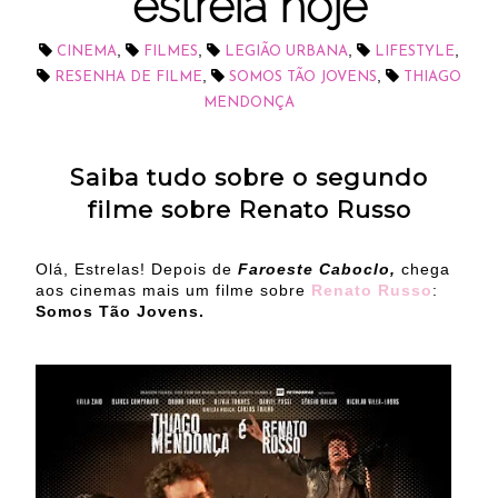
estreia hoje
,
,
,
,
CINEMA
FILMES
LEGIÃO URBANA
LIFESTYLE
,
,
RESENHA DE FILME
SOMOS TÃO JOVENS
THIAGO
MENDONÇA
Saiba tudo sobre o segundo
filme sobre Renato Russo
Olá, Estrelas! Depois de
Faroeste Caboclo,
chega
aos cinemas mais um filme sobre
Renato Russo
:
Somos Tão Jovens.