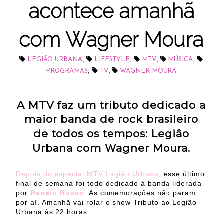
acontece amanhã
com Wagner Moura
,
,
,
,
LEGIÃO URBANA
LIFESTYLE
MTV
MÚSICA
,
,
PROGRAMAS
TV
WAGNER MOURA
A MTV faz um tributo dedicado a
maior banda de rock brasileiro
de todos os tempos: Legiâo
Urbana com Wagner Moura.
Depois do especial MTV Legião Urbana
, esse último
final de semana foi todo dedicado à banda liderada
por
Renato Russo
. As comemorações não param
por aí. Amanhã vai rolar o show Tributo ao Legião
Urbana às 22 horas.