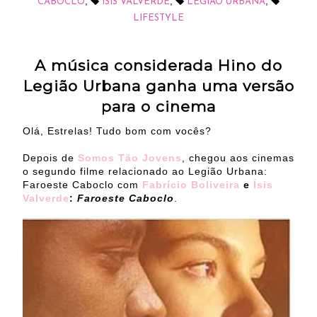
,
,
,
CABOCLO
ISIS VALVERDE
LEGIÃO URBANA
LIFESTYLE
A música considerada Hino do
Legião Urbana ganha uma versão
para o cinema
Olá, Estrelas! Tudo bom com vocês?
Depois de
Somos Tão Jovens
, chegou aos cinemas
o segundo filme relacionado ao Legião Urbana:
Faroeste Caboclo com
Fabrício Boliveira
e
Ísis
Valverde
:
Faroeste Caboclo
.