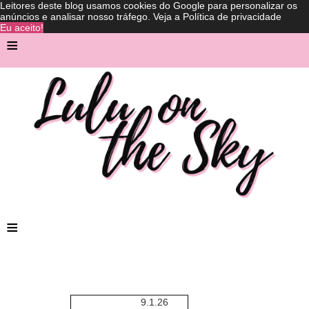
Leitores deste blog usamos cookies do Google para personalizar os
anúncios e analisar nosso tráfego.
Veja a Política de privacidade
Eu aceito!
≡
≡
9.1.26