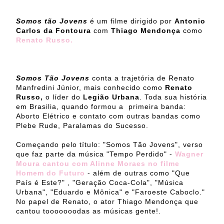
Somos tão Jovens
é um filme dirigido por
Antonio
Carlos da Fontoura
com
Thiago Mendonça
como
Renato Russo.
Somos Tão Jovens
conta a trajetória de Renato
Manfredini Júnior, mais conhecido como
Renato
Russo,
o líder do
Legião Urbana
. Toda sua história
em Brasilia, quando formou a primeira banda:
Aborto Elétrico e contato com outras bandas como
Plebe Rude, Paralamas do Sucesso.
Começando pelo título: "Somos Tão Jovens", verso
que faz parte da música "Tempo Perdido" -
Wagner
Moura cantou com Alinne Moraes no filme
Homem do Futuro
- além de outras como "Que
País é Este?" , "Geração Coca-Cola", "Música
Urbana", "Eduardo e Mônica" e "Faroeste Caboclo."
No papel de Renato, o ator Thiago Mendonça que
cantou tooooooodas as músicas gente!.