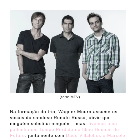
(foto: MTV)
Na formação do trio, Wagner Moura assume os
vocais do saudoso Renato Russo, óbvio que
ninguém substitui ninguém - mas
tivemos uma
palhinha em Tempo Perdido no filme Homem de
Futuro
. juntamente com
Dado Villalobos e Marcelo