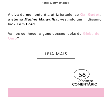
foto: Getty Images
A diva do momento é a atriz israelense
Gal Gadot
,
a eterna
Mulher Maravilha
,
vestindo um lindíssimo
look
Tom Ford.
Vamos conhecer alguns desses looks do
Globo de
Ouro
?
56