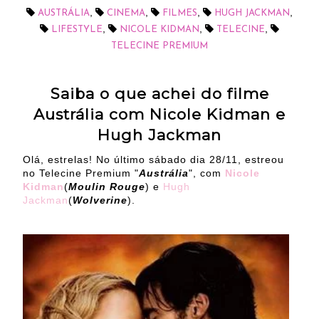
,
,
,
,
AUSTRÁLIA
CINEMA
FILMES
HUGH JACKMAN
,
,
,
LIFESTYLE
NICOLE KIDMAN
TELECINE
TELECINE PREMIUM
Saiba o que achei do filme
Austrália com Nicole Kidman e
Hugh Jackman
Olá, estrelas! No último sábado dia 28/11, estreou
no Telecine Premium "
Austrália
", com
Nicole
Kidman
(
Moulin Rouge
) e
Hugh
Jackman
(
Wolverine
).