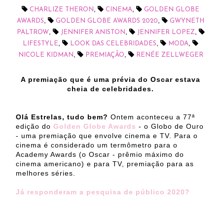
,
,
CHARLIZE THERON
CINEMA
GOLDEN GLOBE
,
,
AWARDS
GOLDEN GLOBE AWARDS 2020
GWYNETH
,
,
,
PALTROW
JENNIFER ANISTON
JENNIFER LOPEZ
,
,
,
LIFESTYLE
LOOK DAS CELEBRIDADES
MODA
,
,
NICOLE KIDMAN
PREMIAÇÃO
RENÉE ZELLWEGER
A premiação que é uma prévia do Oscar estava
cheia de celebridades.
Olá Estrelas, tudo bem?
Ontem aconteceu a 77ª
edição do
Golden Globe Awards
- o Globo de Ouro
- uma premiação que envolve cinema e TV. Para o
cinema é considerado um termômetro para o
Academy Awards (o Oscar - prêmio máximo do
cinema americano) e para TV, premiação para as
melhores séries.
Já responderam a pesquisa de público 2020?