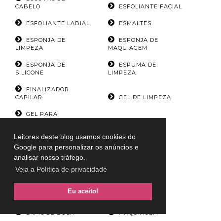
CABELO
ESFOLIANTE FACIAL
ESFOLIANTE LABIAL
ESMALTES
ESPONJA DE
ESPONJA DE
LIMPEZA
MAQUIAGEM
ESPONJA DE
ESPUMA DE
SILICONE
LIMPEZA
FINALIZADOR
CAPILAR
GEL DE LIMPEZA
GEL PARA
SOBRANCELHAS
GLOSS LABIAL
Leitores deste blog usamos cookies do
HIDRATANTE
HIDRATANTE
CORPORAL
FACIAL
Google para personalizar os anúncios e
analisar nosso tráfego.
HIDRATANTE
LENÇO
Veja a Política de privacidade
LABIAL
DEMAQUILANTE
LIMPADOR DE
Eu aceito!
PINCEL
LÁPIS BATOM
LÁPIS DE BOCA
MAQUIAGEM