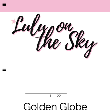
≡
≡
11.1.22
Golden Globe