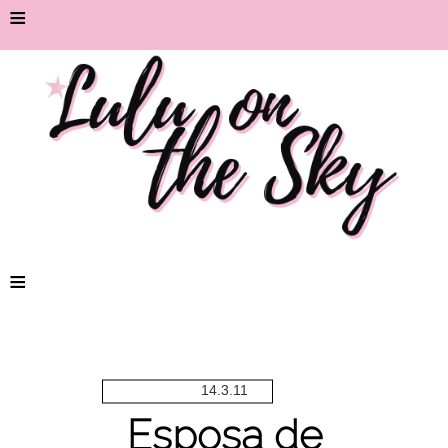
≡
≡
14.3.11
Esposa de