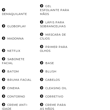
GEL
ESFOLIANTE PARA
DEMAQUILANTE
MÃOS
LÁPIS PARA
GLOBOPLAY
SOBRANCELHAS
MÁSCARA DE
MADONNA
CÍLIOS
PRIMER PARA
NETFLIX
OLHOS
SABONETE
FACIAL
BASE
BATOM
BLUSH
BRUMA FACIAL
CABELOS
CINEMA
CLEASING OIL
CONTORNO
CORRETIVO
CREME ANTI-
CREME PARA
IDADE
AS MÃOS