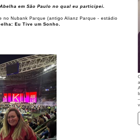
Abelha em São Paulo no qual eu participei.
ve no Nubank Parque (antigo Alianz Parque - estádio
elha: Eu Tive um Sonho.
O
A
b
v