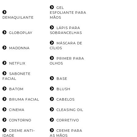
GEL
ESFOLIANTE PARA
DEMAQUILANTE
MÃOS
LÁPIS PARA
GLOBOPLAY
SOBRANCELHAS
MÁSCARA DE
MADONNA
CÍLIOS
PRIMER PARA
NETFLIX
OLHOS
SABONETE
FACIAL
BASE
BATOM
BLUSH
BRUMA FACIAL
CABELOS
CINEMA
CLEASING OIL
CONTORNO
CORRETIVO
CREME ANTI-
CREME PARA
IDADE
AS MÃOS