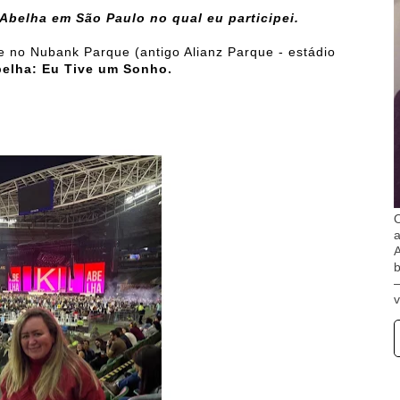
Abelha em São Paulo no qual eu participei.
ve no Nubank Parque (antigo Alianz Parque - estádio
elha: Eu Tive um Sonho.
O
A
b
v