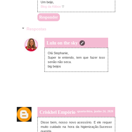
Um beijo,
Blog da Kitbox
♡
Responder
Respostas
Lulu on the sky
quarta-feira, junho 24, 2020
Olá Stephanie,
Super te entendo, tem que fazer isso
senão não seca.
big beijos
Criskhel Empório
quarta-feira, junho 24, 2020
Disse bem, nosso novo acessório. E ele requer
muito cuidado na hora da higienização.Sucesso
querida