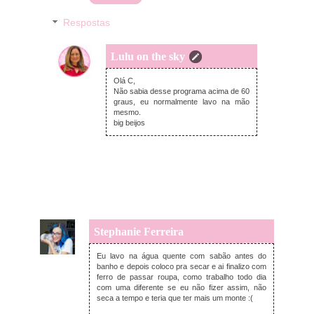
Respostas
Lulu on the sky
quarta-feira, junho 24, 2020
Olá C,
Não sabia desse programa acima de 60
graus, eu normalmente lavo na mão
mesmo.
big beijos
Stephanie Ferreira
quarta-feira, junho 24, 2020
Eu lavo na água quente com sabão antes do
banho e depois coloco pra secar e ai finalizo com
ferro de passar roupa, como trabalho todo dia
com uma diferente se eu não fizer assim, não
seca a tempo e teria que ter mais um monte :(