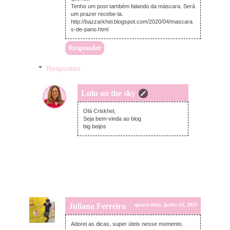
Tenho um post também falando da máscara. Será
um prazer recebe-la.
http://bazzarkhel.blogspot.com/2020/04/mascara
s-de-pano.html
Responder
Respostas
Lulu on the sky
quarta-feira, junho 24, 2020
Olá Criskhel,
Seja bem-vinda ao blog
big beijos
Juliana Ferreira
quarta-feira, junho 24, 2020
Adorei as dicas, super úteis nesse momento.