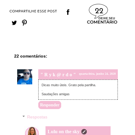
22
22 comentários:
" R y k @ r d o "
quarta-feira, junho 24, 2020
Dicas muito úteis. Grato pela partilha.
.
Saudações amigas
Responder
Respostas
Lulu on the sky