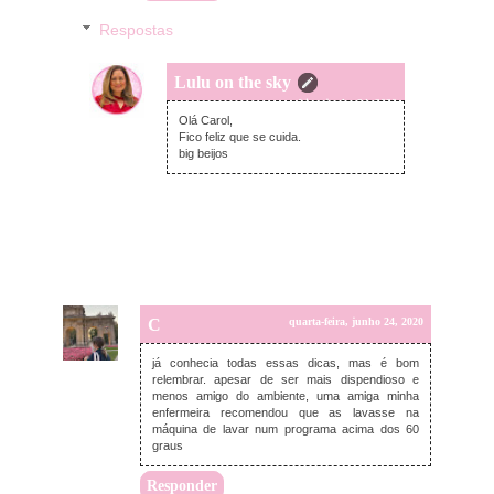
Respostas
Lulu on the sky
quarta-feira, junho 24, 2020
Olá Carol,
Fico feliz que se cuida.
big beijos
C
quarta-feira, junho 24, 2020
já conhecia todas essas dicas, mas é bom
relembrar. apesar de ser mais dispendioso e
menos amigo do ambiente, uma amiga minha
enfermeira recomendou que as lavasse na
máquina de lavar num programa acima dos 60
graus
Responder