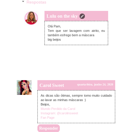
Respostas
Lulu on the sky
quarta-feira, junho 24, 2020
Olá Pam,
Tem que ser lavagem com atrito, eu
também esfrego bem a máscara
big beijos
Carol Sweet
quarta-feira, junho 24, 2020
As dicas são ótimas, sempre tomo muito cuidado
ao lavar as minhas máscaras :)
Beijos,
Mundo Perdido da Carol
Instagram: @carolinsweet
Fan Page
Responder