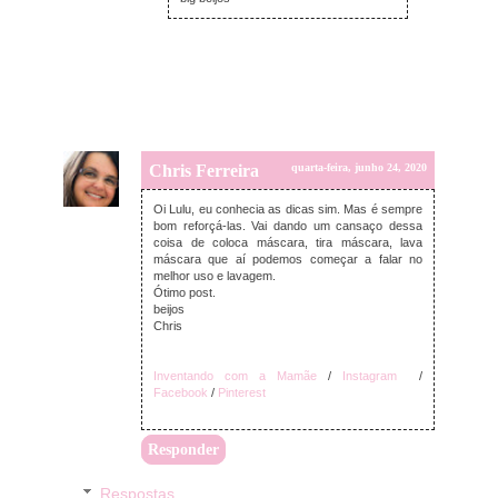
Chris Ferreira
quarta-feira, junho 24, 2020
Oi Lulu, eu conhecia as dicas sim. Mas é sempre
bom reforçá-las. Vai dando um cansaço dessa
coisa de coloca máscara, tira máscara, lava
máscara que aí podemos começar a falar no
melhor uso e lavagem.
Ótimo post.
beijos
Chris
Inventando com a Mamãe
/
Instagram
/
Facebook
/
Pinterest
Responder
Respostas