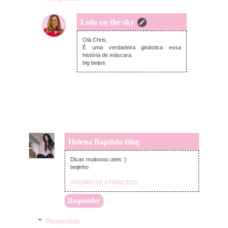
Lulu on the sky
quarta-feira, junho 24, 2020
Olá Chris,
É uma verdadeira ginástica essa
história de máscara.
big beijos
Helena Baptista blog
quarta-feira, junho 24, 2020
Dicas muitoooo uteis :)
beijinho
DREAMS OF A PRINCESS
Responder
Respostas