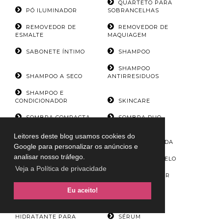
QUARTETO PARA
PÓ ILUMINADOR
SOBRANCELHAS
REMOVEDOR DE
REMOVEDOR DE
ESMALTE
MAQUIAGEM
SABONETE ÍNTIMO
SHAMPOO
SHAMPOO
SHAMPOO A SECO
ANTIRRESIDUOS
SHAMPOO E
CONDICIONADOR
SKINCARE
SOMBRA COMPACTA
SOMBRA DUO
SOMBRA EM
Leitores deste blog usamos cookies do
GLITTER
SOMBRA LÍQUIDA
Google para personalizar os anúncios e
analisar nosso tráfego.
SOMBRA MINERAL
SPRAY DE CABELO
Veja a Política de privacidade
SÉRIES
SÉRUM CAPILAR
Eu aceito!
SÉRUM DE LIMPEZA
SÉRUM FACIAL
SÉRUM
HIDRATANTE PARA
SÉRUM