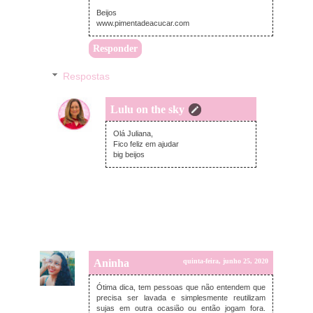
Beijos
www.pimentadeacucar.com
Responder
Respostas
Lulu on the sky
quinta-feira, junho 25, 2020
Olá Juliana,
Fico feliz em ajudar
big beijos
Aninha
quinta-feira, junho 25, 2020
Ótima dica, tem pessoas que não entendem que
precisa ser lavada e simplesmente reutilizam
sujas em outra ocasião ou então jogam fora.